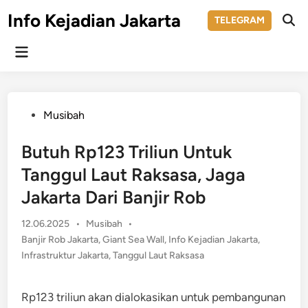
Skip
Info Kejadian Jakarta
TELEGRAM
to
Ope
Sear
content
Main
Menu
Posted
Musibah
in
Butuh Rp123 Triliun Untuk
Tanggul Laut Raksasa, Jaga
Jakarta Dari Banjir Rob
Posted
12.06.2025
•
Musibah
•
in
Banjir Rob Jakarta
,
Giant Sea Wall
,
Info Kejadian Jakarta
,
Infrastruktur Jakarta
,
Tanggul Laut Raksasa
Rp123 triliun akan dialokasikan untuk pembangunan