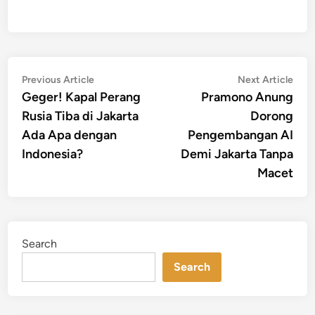
Post
Previous
Nex
Previous Article
Next Article
article:
artic
Geger! Kapal Perang
Pramono Anung
navigation
Rusia Tiba di Jakarta
Dorong
Ada Apa dengan
Pengembangan AI
Indonesia?
Demi Jakarta Tanpa
Macet
Search
Search