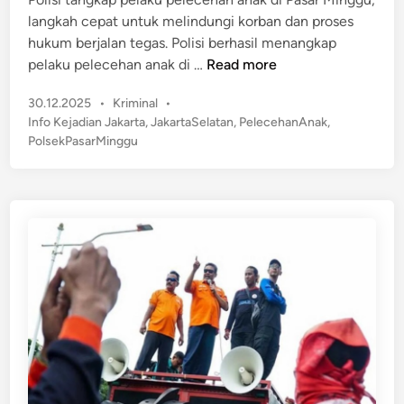
d
a
langkah cepat untuk melindungi korban dan proses
i
n
hukum berjalan tegas. Polisi berhasil menangkap
n
J
T
pelaku pelecehan anak di …
Read more
a
e
m
P
30.12.2025
•
Kriminal
•
r
b
o
Info Kejadian Jakarta
,
JakartaSelatan
,
PelecehanAnak
,
u
s
r
PolsekPasarMinggu
n
t
e
g
e
t
k
d
T
a
i
e
n
p
w
!
a
P
s
e
S
l
a
a
a
k
t
u
P