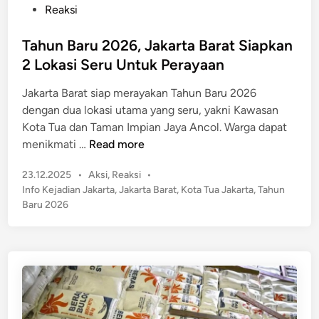
o
Reaksi
U
m
s
n
u
t
Tahun Baru 2026, Jakarta Barat Siapkan
t
m
e
u
2 Lokasi Seru Untuk Perayaan
k
d
k
a
Jakarta Barat siap merayakan Tahun Baru 2026
i
P
n
dengan dua lokasi utama yang seru, yakni Kawasan
n
e
,
Kota Tua dan Taman Impian Jaya Ancol. Warga dapat
k
P
T
menikmati …
Read more
e
r
a
r
a
P
23.12.2025
•
Aksi
,
Reaksi
•
h
j
m
o
Info Kejadian Jakarta
,
Jakarta Barat
,
Kota Tua Jakarta
,
Tahun
u
a
s
o
Baru 2026
n
t
n
B
e
o
a
d
P
r
i
a
n
u
s
2
t
0