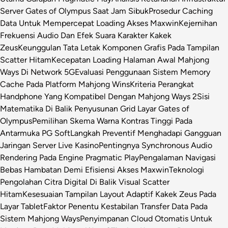
Server Gates of Olympus Saat Jam Sibuk
Prosedur Caching
Data Untuk Mempercepat Loading Akses Maxwin
Kejernihan
Frekuensi Audio Dan Efek Suara Karakter Kakek
Zeus
Keunggulan Tata Letak Komponen Grafis Pada Tampilan
Scatter Hitam
Kecepatan Loading Halaman Awal Mahjong
Ways Di Network 5G
Evaluasi Penggunaan Sistem Memory
Cache Pada Platform Mahjong Wins
Kriteria Perangkat
Handphone Yang Kompatibel Dengan Mahjong Ways 2
Sisi
Matematika Di Balik Penyusunan Grid Layar Gates of
Olympus
Pemilihan Skema Warna Kontras Tinggi Pada
Antarmuka PG Soft
Langkah Preventif Menghadapi Gangguan
Jaringan Server Live Kasino
Pentingnya Synchronous Audio
Rendering Pada Engine Pragmatic Play
Pengalaman Navigasi
Bebas Hambatan Demi Efisiensi Akses Maxwin
Teknologi
Pengolahan Citra Digital Di Balik Visual Scatter
Hitam
Kesesuaian Tampilan Layout Adaptif Kakek Zeus Pada
Layar Tablet
Faktor Penentu Kestabilan Transfer Data Pada
Sistem Mahjong Ways
Penyimpanan Cloud Otomatis Untuk