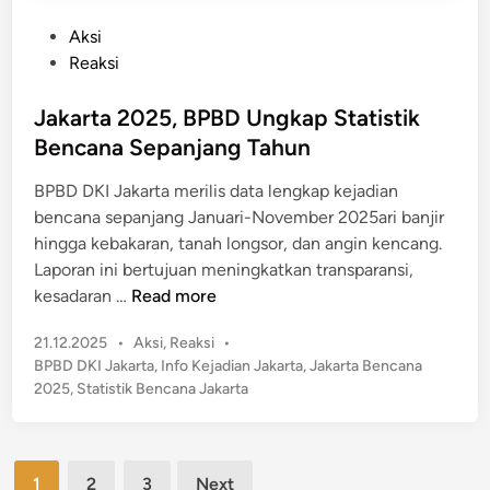
k
S
P
Aksi
P
w
o
Reaksi
e
a
s
r
s
t
Jakarta 2025, BPBD Ungkap Statistik
a
t
e
y
Bencana Sepanjang Tahun
a
d
a
J
BPBD DKI Jakarta merilis data lengkap kejadian
i
a
a
bencana sepanjang Januari-November 2025ari banjir
n
n
d
hingga kebakaran, tanah longsor, dan angin kencang.
i
Laporan ini bertujuan meningkatkan transparansi,
K
J
kesadaran …
Read more
u
a
n
P
21.12.2025
•
Aksi
,
Reaksi
•
k
c
o
BPBD DKI Jakarta
,
Info Kejadian Jakarta
,
Jakarta Bencana
a
s
i
2025
,
Statistik Bencana Jakarta
r
t
K
t
e
e
a
d
t
Posts
2
i
1
2
3
Next