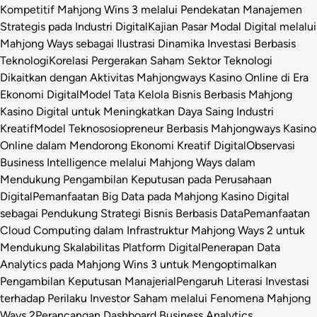
Kompetitif Mahjong Wins 3 melalui Pendekatan Manajemen
Strategis pada Industri Digital
Kajian Pasar Modal Digital melalui
Mahjong Ways sebagai Ilustrasi Dinamika Investasi Berbasis
Teknologi
Korelasi Pergerakan Saham Sektor Teknologi
Dikaitkan dengan Aktivitas Mahjongways Kasino Online di Era
Ekonomi Digital
Model Tata Kelola Bisnis Berbasis Mahjong
Kasino Digital untuk Meningkatkan Daya Saing Industri
Kreatif
Model Teknososiopreneur Berbasis Mahjongways Kasino
Online dalam Mendorong Ekonomi Kreatif Digital
Observasi
Business Intelligence melalui Mahjong Ways dalam
Mendukung Pengambilan Keputusan pada Perusahaan
Digital
Pemanfaatan Big Data pada Mahjong Kasino Digital
sebagai Pendukung Strategi Bisnis Berbasis Data
Pemanfaatan
Cloud Computing dalam Infrastruktur Mahjong Ways 2 untuk
Mendukung Skalabilitas Platform Digital
Penerapan Data
Analytics pada Mahjong Wins 3 untuk Mengoptimalkan
Pengambilan Keputusan Manajerial
Pengaruh Literasi Investasi
terhadap Perilaku Investor Saham melalui Fenomena Mahjong
Ways 2
Perancangan Dashboard Business Analytics