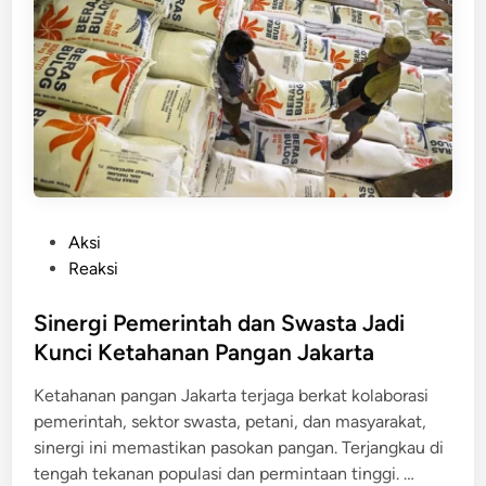
i
2
k
6
a
,
n
J
A
a
n
k
g
a
k
r
a
t
P
Aksi
L
a
o
Reaksi
a
B
s
y
a
t
Sinergi Pemerintah dan Swasta Jadi
a
r
e
k
Kunci Ketahanan Pangan Jakarta
a
d
t
Ketahanan pangan Jakarta terjaga berkat kolaborasi
i
S
pemerintah, sektor swasta, petani, dan masyarakat,
n
i
sinergi ini memastikan pasokan pangan. Terjangkau di
a
S
tengah tekanan populasi dan permintaan tinggi. …