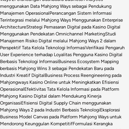
menggunakan Data Mahjong Ways sebagai Pendukung
Manajemen Operasional
Perancangan Sistem Informasi
Terintegrasi melalui Mahjong Ways Menggunakan Enterprise
Architecture
Strategi Pemasaran Digital pada Kasino Digital
Menggunakan Pendekatan Omnichannel Marketing
Studi
Manajemen Risiko Digital melalui Mahjong Ways 2 dalam
Perspektif Tata Kelola Teknologi Informasi
Verifikasi Pengaruh
User Experience terhadap Loyalitas Pengguna Kasino Digital
Berbasis Teknologi Informasi
Business Ecosystem Mapping
berbasis Mahjong Wins 3 sebagai Pendekatan Baru pada
Industri Kreatif Digital
Business Process Reengineering pada
Mahjongways Kasino Online untuk Meningkatkan Efisiensi
Operasional
Efektivitas Tata Kelola Informasi pada Platform
Mahjong Kasino Digital dalam Mendukung Kinerja
Organisasi
Efisiensi Digital Supply Chain menggunakan
Mahjong Ways 2 pada Industri Berbasis Teknologi
Eksplorasi
Business Model Canvas pada Platform Mahjong Ways untuk
Mendorong Keunggulan Kompetitif
Formulasi Kerangka