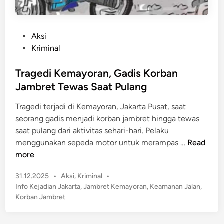
P
Aksi
o
Kriminal
s
t
Tragedi Kemayoran, Gadis Korban
e
Jambret Tewas Saat Pulang
d
Tragedi terjadi di Kemayoran, Jakarta Pusat, saat
i
seorang gadis menjadi korban jambret hingga tewas
n
saat pulang dari aktivitas sehari-hari. Pelaku
T
menggunakan sepeda motor untuk merampas …
Read
r
more
a
P
31.12.2025
•
Aksi
,
Kriminal
•
g
o
Info Kejadian Jakarta
,
Jambret Kemayoran
,
Keamanan Jalan
,
e
s
Korban Jambret
d
t
i
e