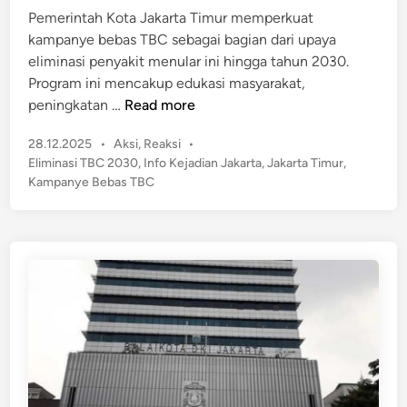
J
Pemerintah Kota Jakarta Timur memperkuat
i
i
a
kampanye bebas TBC sebagai bagian dari upaya
n
s
k
eliminasi penyakit menular ini hingga tahun 2030.
i
a
Program ini mencakup edukasi masyarakat,
r
J
peningkatan …
Read more
t
a
a
P
28.12.2025
•
Aksi
,
Reaksi
•
k
N
o
Eliminasi TBC 2030
,
Info Kejadian Jakarta
,
Jakarta Timur
,
a
s
a
Kampanye Bebas TBC
r
t
i
t
e
k
a
d
k
T
i
e
n
i
R
m
p
u
5
r
,
G
8
e
J