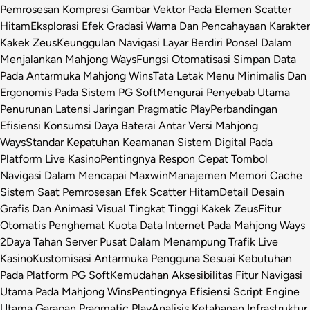
Pemrosesan Kompresi Gambar Vektor Pada Elemen Scatter
Hitam
Eksplorasi Efek Gradasi Warna Dan Pencahayaan Karakter
Kakek Zeus
Keunggulan Navigasi Layar Berdiri Ponsel Dalam
Menjalankan Mahjong Ways
Fungsi Otomatisasi Simpan Data
Pada Antarmuka Mahjong Wins
Tata Letak Menu Minimalis Dan
Ergonomis Pada Sistem PG Soft
Mengurai Penyebab Utama
Penurunan Latensi Jaringan Pragmatic Play
Perbandingan
Efisiensi Konsumsi Daya Baterai Antar Versi Mahjong
Ways
Standar Kepatuhan Keamanan Sistem Digital Pada
Platform Live Kasino
Pentingnya Respon Cepat Tombol
Navigasi Dalam Mencapai Maxwin
Manajemen Memori Cache
Sistem Saat Pemrosesan Efek Scatter Hitam
Detail Desain
Grafis Dan Animasi Visual Tingkat Tinggi Kakek Zeus
Fitur
Otomatis Penghemat Kuota Data Internet Pada Mahjong Ways
2
Daya Tahan Server Pusat Dalam Menampung Trafik Live
Kasino
Kustomisasi Antarmuka Pengguna Sesuai Kebutuhan
Pada Platform PG Soft
Kemudahan Aksesibilitas Fitur Navigasi
Utama Pada Mahjong Wins
Pentingnya Efisiensi Script Engine
Utama Garapan Pragmatic Play
Analisis Ketahanan Infrastruktur