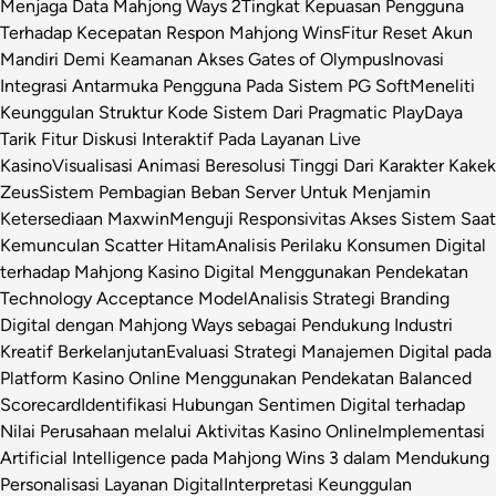
Menjaga Data Mahjong Ways 2
Tingkat Kepuasan Pengguna
Terhadap Kecepatan Respon Mahjong Wins
Fitur Reset Akun
Mandiri Demi Keamanan Akses Gates of Olympus
Inovasi
Integrasi Antarmuka Pengguna Pada Sistem PG Soft
Meneliti
Keunggulan Struktur Kode Sistem Dari Pragmatic Play
Daya
Tarik Fitur Diskusi Interaktif Pada Layanan Live
Kasino
Visualisasi Animasi Beresolusi Tinggi Dari Karakter Kakek
Zeus
Sistem Pembagian Beban Server Untuk Menjamin
Ketersediaan Maxwin
Menguji Responsivitas Akses Sistem Saat
Kemunculan Scatter Hitam
Analisis Perilaku Konsumen Digital
terhadap Mahjong Kasino Digital Menggunakan Pendekatan
Technology Acceptance Model
Analisis Strategi Branding
Digital dengan Mahjong Ways sebagai Pendukung Industri
Kreatif Berkelanjutan
Evaluasi Strategi Manajemen Digital pada
Platform Kasino Online Menggunakan Pendekatan Balanced
Scorecard
Identifikasi Hubungan Sentimen Digital terhadap
Nilai Perusahaan melalui Aktivitas Kasino Online
Implementasi
Artificial Intelligence pada Mahjong Wins 3 dalam Mendukung
Personalisasi Layanan Digital
Interpretasi Keunggulan