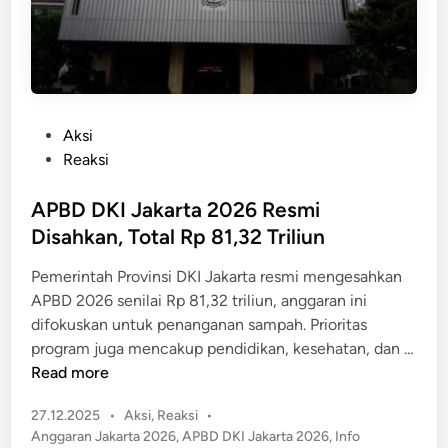
n
u
c
t
a
a
r
k
a
P
Aksi
n
o
Reaksi
K
s
a
t
APBD DKI Jakarta 2026 Resmi
m
e
Disahkan, Total Rp 81,32 Triliun
p
d
a
Pemerintah Provinsi DKI Jakarta resmi mengesahkan
i
n
APBD 2026 senilai Rp 81,32 triliun, anggaran ini
n
y
difokuskan untuk penanganan sampah. Prioritas
e
program juga mencakup pendidikan, kesehatan, dan …
B
A
Read more
e
P
b
P
27.12.2025
•
Aksi
,
Reaksi
•
B
a
o
Anggaran Jakarta 2026
,
APBD DKI Jakarta 2026
,
Info
D