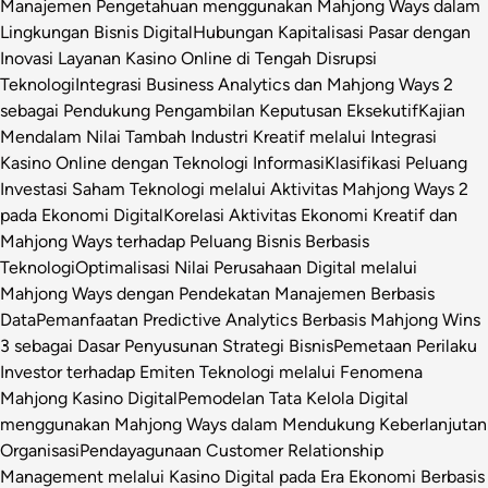
Manajemen Pengetahuan menggunakan Mahjong Ways dalam
Lingkungan Bisnis Digital
Hubungan Kapitalisasi Pasar dengan
Inovasi Layanan Kasino Online di Tengah Disrupsi
Teknologi
Integrasi Business Analytics dan Mahjong Ways 2
sebagai Pendukung Pengambilan Keputusan Eksekutif
Kajian
Mendalam Nilai Tambah Industri Kreatif melalui Integrasi
Kasino Online dengan Teknologi Informasi
Klasifikasi Peluang
Investasi Saham Teknologi melalui Aktivitas Mahjong Ways 2
pada Ekonomi Digital
Korelasi Aktivitas Ekonomi Kreatif dan
Mahjong Ways terhadap Peluang Bisnis Berbasis
Teknologi
Optimalisasi Nilai Perusahaan Digital melalui
Mahjong Ways dengan Pendekatan Manajemen Berbasis
Data
Pemanfaatan Predictive Analytics Berbasis Mahjong Wins
3 sebagai Dasar Penyusunan Strategi Bisnis
Pemetaan Perilaku
Investor terhadap Emiten Teknologi melalui Fenomena
Mahjong Kasino Digital
Pemodelan Tata Kelola Digital
menggunakan Mahjong Ways dalam Mendukung Keberlanjutan
Organisasi
Pendayagunaan Customer Relationship
Management melalui Kasino Digital pada Era Ekonomi Berbasis