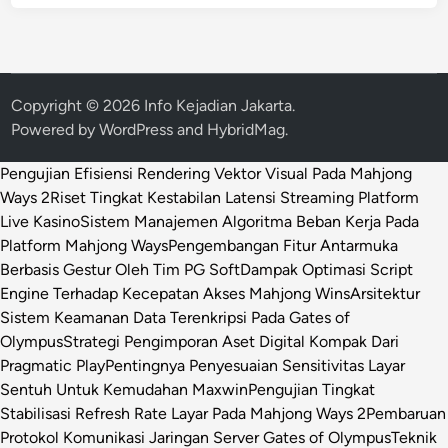
Copyright © 2026
Info Kejadian Jakarta
.
Powered by
WordPress
and
HybridMag
.
Pengujian Efisiensi Rendering Vektor Visual Pada Mahjong
Ways 2
Riset Tingkat Kestabilan Latensi Streaming Platform
Live Kasino
Sistem Manajemen Algoritma Beban Kerja Pada
Platform Mahjong Ways
Pengembangan Fitur Antarmuka
Berbasis Gestur Oleh Tim PG Soft
Dampak Optimasi Script
Engine Terhadap Kecepatan Akses Mahjong Wins
Arsitektur
Sistem Keamanan Data Terenkripsi Pada Gates of
Olympus
Strategi Pengimporan Aset Digital Kompak Dari
Pragmatic Play
Pentingnya Penyesuaian Sensitivitas Layar
Sentuh Untuk Kemudahan Maxwin
Pengujian Tingkat
Stabilisasi Refresh Rate Layar Pada Mahjong Ways 2
Pembaruan
Protokol Komunikasi Jaringan Server Gates of Olympus
Teknik