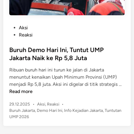
P
u
e
l
l
a
e
P
Aksi
n
c
o
Reaksi
g
e
s
h
t
Buruh Demo Hari Ini, Tuntut UMP
a
e
Jakarta Naik ke Rp 5,8 Juta
n
d
A
Ribuan buruh hari ini turun ke jalan di Jakarta
i
n
menuntut kenaikan Upah Minimum Provinsi (UMP)
n
a
B
menjadi Rp 5,8 juta. Aksi ini digelar di titik strategis …
k
u
Read more
D
r
i
P
29.12.2025
•
Aksi
,
Reaksi
•
u
P
o
Buruh Jakarta
,
Demo Hari Ini
,
Info Kejadian Jakarta
,
Tuntutan
h
s
a
UMP 2026
D
t
s
e
e
a