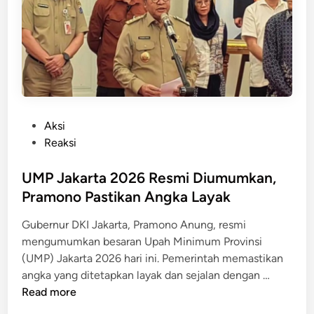
,
a
3
R
2
p
T
5
r
,
i
7
l
J
P
Aksi
i
u
o
Reaksi
u
t
s
n
a
t
UMP Jakarta 2026 Resmi Diumumkan,
,
e
Pramono Pastikan Angka Layak
I
d
n
Gubernur DKI Jakarta, Pramono Anung, resmi
i
i
mengumumkan besaran Upah Minimum Provinsi
n
P
(UMP) Jakarta 2026 hari ini. Pemerintah memastikan
i
U
angka yang ditetapkan layak dan sejalan dengan …
l
M
Read more
i
P