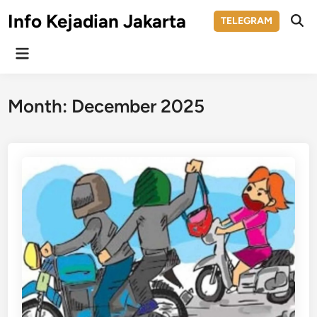
Skip
Info Kejadian Jakarta
TELEGRAM
to
Ope
Sear
content
Main
Menu
Month:
December 2025