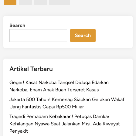
a
n
pagination
0
h
2
a
5
n
Search
,
a
B
Search
n
P
P
B
a
D
n
U
g
Artikel Terbaru
n
a
g
n
Geger! Kasat Narkoba Tangsel Diduga Edarkan
k
J
Narkoba, Enam Anak Buah Terseret Kasus
a
a
p
Jakarta 500 Tahun! Kemenag Siapkan Gerakan Wakaf
k
S
Uang Fantastis Capai Rp500 Miliar
a
t
Tragedi Pemadam Kebakaran! Petugas Damkar
r
a
Kehilangan Nyawa Saat Jalankan Misi, Ada Riwayat
t
t
Penyakit
a
i