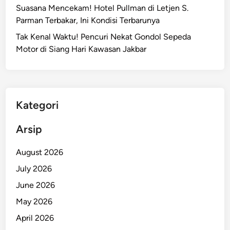
Suasana Mencekam! Hotel Pullman di Letjen S.
s
Parman Terbakar, Ini Kondisi Terbarunya
t
i
Tak Kenal Waktu! Pencuri Nekat Gondol Sepeda
k
Motor di Siang Hari Kawasan Jakbar
B
e
n
c
Kategori
a
n
Arsip
a
S
August 2026
e
July 2026
p
a
June 2026
n
May 2026
j
April 2026
a