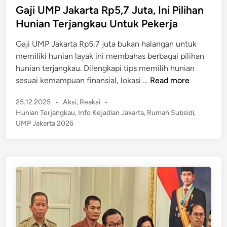
i
t
Gaji UMP Jakarta Rp5,7 Juta, Ini Pilihan
D
e
Hunian Terjangkau Untuk Pekerja
i
d
s
Gaji UMP Jakarta Rp5,7 juta bukan halangan untuk
i
a
memiliki hunian layak ini membahas berbagai pilihan
n
h
hunian terjangkau. Dilengkapi tips memilih hunian
k
G
sesuai kemampuan finansial, lokasi …
Read more
a
a
n
P
25.12.2025
•
Aksi
,
Reaksi
•
j
,
o
Hunian Terjangkau
,
Info Kejadian Jakarta
,
Rumah Subsidi
,
i
s
T
UMP Jakarta 2026
U
t
o
M
e
t
P
d
a
J
i
l
n
a
R
k
p
a
8
r
1
t