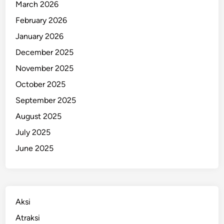
n
March 2026
g
February 2026
T
January 2026
a
h
December 2025
u
November 2025
n
October 2025
September 2025
August 2025
July 2025
June 2025
Aksi
Atraksi