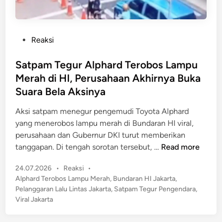
a
k
n
D
S
a
P
Reaksi
t
r
o
r
a
s
Satpam Tegur Alphard Terobos Lampu
a
h
t
t
Merah di HI, Perusahaan Akhirnya Buka
!
e
e
Suara Bela Aksinya
K
d
g
r
i
Aksi satpam menegur pengemudi Toyota Alphard
i
o
n
yang menerobos lampu merah di Bundaran HI viral,
K
n
perusahaan dan Gubernur DKI turut memberikan
h
o
S
tanggapan. Di tengah sorotan tersebut, …
Read more
u
l
a
s
o
P
24.07.2026
•
Reaksi
•
t
u
g
o
Alphard Terobos Lampu Merah
,
Bundaran HI Jakarta
,
p
s
i
s
Pelanggaran Lalu Lintas Jakarta
,
Satpam Tegur Pengendara
,
a
R
t
W
Viral Jakarta
m
e
e
a
T
d
d