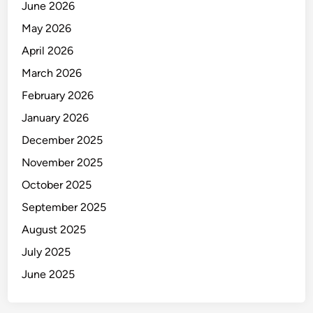
e
June 2026
n
r
May 2026
g
,
D
April 2026
A
i
s
March 2026
t
a
February 2026
u
p
t
January 2026
T
u
e
December 2025
p
b
November 2025
P
a
o
October 2025
l
l
M
September 2025
i
u
August 2025
s
n
i
July 2025
c
u
June 2025
l
d