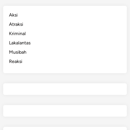
a
r
Aksi
i
Atraksi
A
r
Kriminal
e
Lakalantas
a
Musibah
D
a
Reaksi
p
u
r