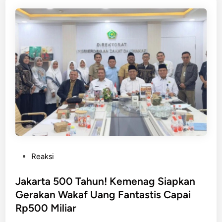
n
a
t
N
a
r
k
o
b
a
T
a
n
g
P
Reaksi
s
o
e
s
Jakarta 500 Tahun! Kemenag Siapkan
l
t
Gerakan Wakaf Uang Fantastis Capai
D
e
Rp500 Miliar
i
d