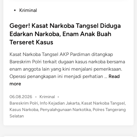
P
Kriminal
o
s
Geger! Kasat Narkoba Tangsel Diduga
t
Edarkan Narkoba, Enam Anak Buah
e
Terseret Kasus
d
i
Kasat Narkoba Tangsel AKP Pardiman ditangkap
n
Bareskrim Polri terkait dugaan kasus narkoba bersama
enam anggota lain yang kini menjalani pemeriksaan.
G
Operasi penangkapan ini menjadi perhatian …
Read
e
more
g
P
06.08.2026
•
Kriminal
•
e
o
Bareskrim Polri
,
Info Kejadian Jakarta
,
Kasat Narkoba Tangsel
,
r
s
Kasus Narkoba
,
Penyalahgunaan Narkotika
,
Polres Tangerang
!
t
Selatan
K
e
a
d
s
i