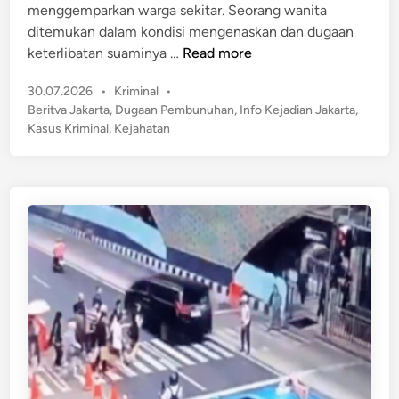
o
menggemparkan warga sekitar. Seorang wanita
a
n
t
ditemukan dalam kondisi mengenaskan dan dugaan
s
J
T
keterlibatan suaminya …
Read more
a
a
e
n
k
P
30.07.2026
•
Kriminal
•
r
J
a
o
Beritva Jakarta
,
Dugaan Pembunuhan
,
Info Kejadian Jakarta
,
u
a
s
r
Kasus Kriminal
,
Kejahatan
n
k
t
t
g
b
e
a
k
a
d
T
a
r
i
i
n
p
m
d
u
a
r
r
S
i
i
J
a
e
p
j
k
a