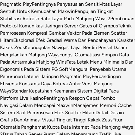
Pragmatic Play
Pentingnya Penyesuaian Sensitivitas Layar
Sentuh Untuk Kemudahan Maxwin
Pengujian Tingkat
Stabilisasi Refresh Rate Layar Pada Mahjong Ways 2
Pembaruan
Protokol Komunikasi Jaringan Server Gates of Olympus
Teknik
Pemrosesan Kompresi Gambar Vektor Pada Elemen Scatter
Hitam
Eksplorasi Efek Gradasi Warna Dan Pencahayaan Karakter
Kakek Zeus
Keunggulan Navigasi Layar Berdiri Ponsel Dalam
Menjalankan Mahjong Ways
Fungsi Otomatisasi Simpan Data
Pada Antarmuka Mahjong Wins
Tata Letak Menu Minimalis Dan
Ergonomis Pada Sistem PG Soft
Mengurai Penyebab Utama
Penurunan Latensi Jaringan Pragmatic Play
Perbandingan
Efisiensi Konsumsi Daya Baterai Antar Versi Mahjong
Ways
Standar Kepatuhan Keamanan Sistem Digital Pada
Platform Live Kasino
Pentingnya Respon Cepat Tombol
Navigasi Dalam Mencapai Maxwin
Manajemen Memori Cache
Sistem Saat Pemrosesan Efek Scatter Hitam
Detail Desain
Grafis Dan Animasi Visual Tingkat Tinggi Kakek Zeus
Fitur
Otomatis Penghemat Kuota Data Internet Pada Mahjong Ways
2
Daya Tahan Server Pusat Dalam Menampung Trafik Live