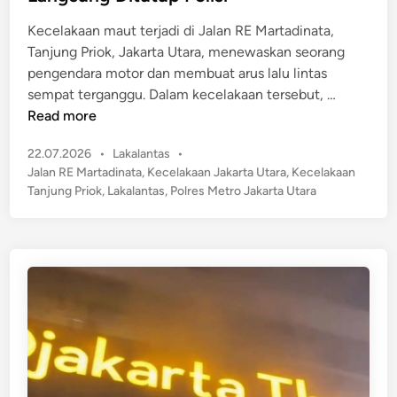
d
a
a
i
Kecelakaan maut terjadi di Jalan RE Martadinata,
m
m
n
Tanjung Priok, Jakarta Utara, menewaskan seorang
i
p
pengendara motor dan membuat arus lalu lintas
u
M
sempat terganggu. Dalam kecelakaan tersebut, …
M
e
Read more
e
n
r
P
22.07.2026
•
Lakalantas
•
g
a
o
Jalan RE Martadinata
,
Kecelakaan Jakarta Utara
,
Kecelakaan
e
s
h
Tanjung Priok
,
Lakalantas
,
Polres Metro Jakarta Utara
r
t
d
i
e
i
k
d
H
a
i
I
n
n
,
!
P
K
e
e
r
c
u
e