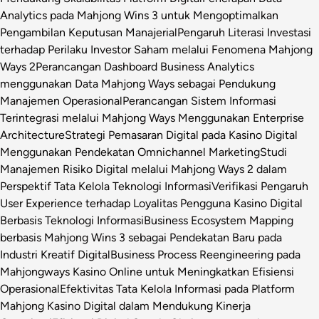
Analytics pada Mahjong Wins 3 untuk Mengoptimalkan
Pengambilan Keputusan Manajerial
Pengaruh Literasi Investasi
terhadap Perilaku Investor Saham melalui Fenomena Mahjong
Ways 2
Perancangan Dashboard Business Analytics
menggunakan Data Mahjong Ways sebagai Pendukung
Manajemen Operasional
Perancangan Sistem Informasi
Terintegrasi melalui Mahjong Ways Menggunakan Enterprise
Architecture
Strategi Pemasaran Digital pada Kasino Digital
Menggunakan Pendekatan Omnichannel Marketing
Studi
Manajemen Risiko Digital melalui Mahjong Ways 2 dalam
Perspektif Tata Kelola Teknologi Informasi
Verifikasi Pengaruh
User Experience terhadap Loyalitas Pengguna Kasino Digital
Berbasis Teknologi Informasi
Business Ecosystem Mapping
berbasis Mahjong Wins 3 sebagai Pendekatan Baru pada
Industri Kreatif Digital
Business Process Reengineering pada
Mahjongways Kasino Online untuk Meningkatkan Efisiensi
Operasional
Efektivitas Tata Kelola Informasi pada Platform
Mahjong Kasino Digital dalam Mendukung Kinerja