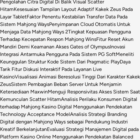
Pengolahan Citra Digital Di Balik Visual Scatter
Hitam
Kesesuaian Tampilan Layout Adaptif Kakek Zeus Pada
Layar Tablet
Faktor Penentu Kestabilan Transfer Data Pada
Sistem Mahjong Ways
Penyimpanan Cloud Otomatis Untuk
Menjaga Data Mahjong Ways 2
Tingkat Kepuasan Pengguna
Terhadap Kecepatan Respon Mahjong Wins
Fitur Reset Akun
Mandiri Demi Keamanan Akses Gates of Olympus
Inovasi
Integrasi Antarmuka Pengguna Pada Sistem PG Soft
Meneliti
Keunggulan Struktur Kode Sistem Dari Pragmatic Play
Daya
Tarik Fitur Diskusi Interaktif Pada Layanan Live
Kasino
Visualisasi Animasi Beresolusi Tinggi Dari Karakter Kakek
Zeus
Sistem Pembagian Beban Server Untuk Menjamin
Ketersediaan Maxwin
Menguji Responsivitas Akses Sistem Saat
Kemunculan Scatter Hitam
Analisis Perilaku Konsumen Digital
terhadap Mahjong Kasino Digital Menggunakan Pendekatan
Technology Acceptance Model
Analisis Strategi Branding
Digital dengan Mahjong Ways sebagai Pendukung Industri
Kreatif Berkelanjutan
Evaluasi Strategi Manajemen Digital pada
Platform Kasino Online Menggunakan Pendekatan Balanced