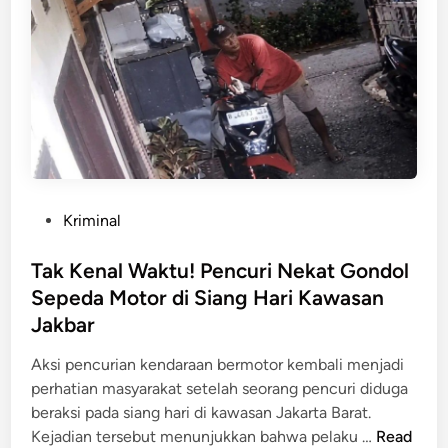
a
k
n
a
g
m
a
!
n
H
N
o
y
t
a
e
w
l
P
Kriminal
a
P
o
S
u
s
Tak Kenal Waktu! Pencuri Nekat Gondol
a
l
t
Sepeda Motor di Siang Hari Kawasan
a
l
e
t
Jakbar
m
d
J
a
i
Aksi pencurian kendaraan bermotor kembali menjadi
a
n
n
perhatian masyarakat setelah seorang pencuri diduga
l
d
beraksi pada siang hari di kawasan Jakarta Barat.
a
i
T
Kejadian tersebut menunjukkan bahwa pelaku …
Read
n