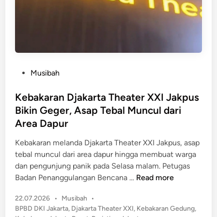
s
l
a
a
h
k
a
a
a
a
n
n
P
Musibah
A
M
o
k
a
s
Kebakaran Djakarta Theater XXI Jakpus
h
u
t
i
Bikin Geger, Asap Tebal Muncul dari
t
e
r
Area Dapur
G
d
n
u
i
Kebakaran melanda Djakarta Theater XXI Jakpus, asap
y
n
n
tebal muncul dari area dapur hingga membuat warga
a
c
dan pengunjung panik pada Selasa malam. Petugas
B
a
K
Badan Penanggulangan Bencana …
Read more
u
n
e
k
g
P
22.07.2026
•
Musibah
•
b
a
T
o
BPBD DKI Jakarta
,
Djakarta Theater XXI
,
Kebakaran Gedung
,
a
S