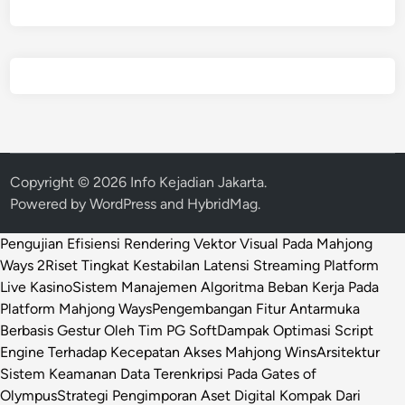
Copyright © 2026
Info Kejadian Jakarta
.
Powered by
WordPress
and
HybridMag
.
Pengujian Efisiensi Rendering Vektor Visual Pada Mahjong
Ways 2
Riset Tingkat Kestabilan Latensi Streaming Platform
Live Kasino
Sistem Manajemen Algoritma Beban Kerja Pada
Platform Mahjong Ways
Pengembangan Fitur Antarmuka
Berbasis Gestur Oleh Tim PG Soft
Dampak Optimasi Script
Engine Terhadap Kecepatan Akses Mahjong Wins
Arsitektur
Sistem Keamanan Data Terenkripsi Pada Gates of
Olympus
Strategi Pengimporan Aset Digital Kompak Dari