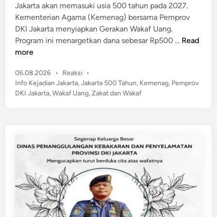
d
i
Jakarta akan memasuki usia 500 tahun pada 2027.
u
n
Kementerian Agama (Kemenag) bersama Pemprov
g
DKI Jakarta menyiapkan Gerakan Wakaf Uang.
a
J
Program ini menargetkan dana sebesar Rp500 …
Read
E
a
more
d
k
a
P
06.08.2026
•
Reaksi
•
a
r
o
Info Kejadian Jakarta
,
Jakarta 500 Tahun
,
Kemenag
,
Pemprov
r
s
k
DKI Jakarta
,
Wakaf Uang
,
Zakat dan Wakaf
t
t
a
a
e
n
5
d
N
0
i
a
n
0
r
T
k
a
o
h
b
u
a
n
,
!