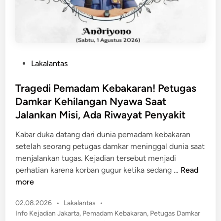
E
K
n
e
a
m
m
e
A
n
P
Lakalantas
n
a
o
a
g
s
Tragedi Pemadam Kebakaran! Petugas
k
S
t
B
Damkar Kehilangan Nyawa Saat
i
e
u
Jalankan Misi, Ada Riwayat Penyakit
a
d
a
p
i
Kabar duka datang dari dunia pemadam kebakaran
h
k
n
setelah seorang petugas damkar meninggal dunia saat
T
a
menjalankan tugas. Kejadian tersebut menjadi
e
n
T
perhatian karena korban gugur ketika sedang …
Read
r
G
r
more
s
e
a
e
r
P
02.08.2026
•
Lakalantas
•
g
r
a
o
Info Kejadian Jakarta
,
Pemadam Kebakaran
,
Petugas Damkar
e
e