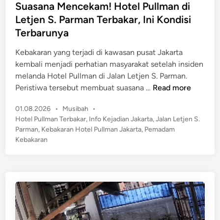
s
Suasana Mencekam! Hotel Pullman di
i
P
t
s
Letjen S. Parman Terbakar, Ini Kondisi
e
e
C
Terbarunya
t
d
a
u
i
Kebakaran yang terjadi di kawasan pusat Jakarta
p
g
n
kembali menjadi perhatian masyarakat setelah insiden
a
a
melanda Hotel Pullman di Jalan Letjen S. Parman.
i
s
S
Peristiwa tersebut membuat suasana …
Read more
R
D
u
p
a
P
01.08.2026
•
Musibah
•
a
5
m
o
Hotel Pullman Terbakar
,
Info Kejadian Jakarta
,
Jalan Letjen S.
s
0
s
k
Parman
,
Kebakaran Hotel Pullman Jakarta
,
Pemadam
a
0
t
Kebakaran
a
n
M
e
r
a
i
d
K
M
l
i
e
n
e
i
h
n
a
i
c
r
l
e