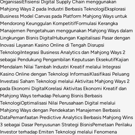
Organisasi
Efisiensi Digital Supply Chain menggunakan
Mahjong Ways 2 pada Industri Berbasis Teknologi
Eksplorasi
Business Model Canvas pada Platform Mahjong Ways untuk
Mendorong Keunggulan Kompetitif
Formulasi Kerangka
Manajemen Pengetahuan menggunakan Mahjong Ways dalam
Lingkungan Bisnis Digital
Hubungan Kapitalisasi Pasar dengan
Inovasi Layanan Kasino Online di Tengah Disrupsi
Teknologi
Integrasi Business Analytics dan Mahjong Ways 2
sebagai Pendukung Pengambilan Keputusan Eksekutif
Kajian
Mendalam Nilai Tambah Industri Kreatif melalui Integrasi
Kasino Online dengan Teknologi Informasi
Klasifikasi Peluang
Investasi Saham Teknologi melalui Aktivitas Mahjong Ways 2
pada Ekonomi Digital
Korelasi Aktivitas Ekonomi Kreatif dan
Mahjong Ways terhadap Peluang Bisnis Berbasis
Teknologi
Optimalisasi Nilai Perusahaan Digital melalui
Mahjong Ways dengan Pendekatan Manajemen Berbasis
Data
Pemanfaatan Predictive Analytics Berbasis Mahjong Wins
3 sebagai Dasar Penyusunan Strategi Bisnis
Pemetaan Perilaku
Investor terhadap Emiten Teknologi melalui Fenomena