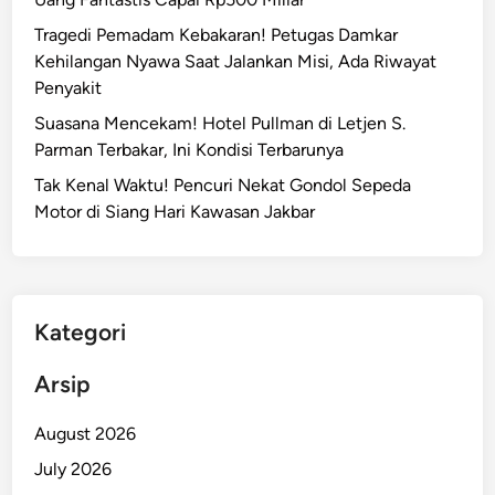
T
r
Tragedi Pemadam Kebakaran! Petugas Damkar
e
X
Kehilangan Nyawa Saat Jalankan Misi, Ada Riwayat
w
X
Penyakit
a
I
s
Suasana Mencekam! Hotel Pullman di Letjen S.
J
d
Parman Terbakar, Ini Kondisi Terbarunya
a
a
k
Tak Kenal Waktu! Pencuri Nekat Gondol Sepeda
n
p
Motor di Siang Hari Kawasan Jakbar
J
u
a
s
l
B
a
i
n
Kategori
k
L
i
Arsip
a
n
n
G
August 2026
g
e
s
July 2026
g
u