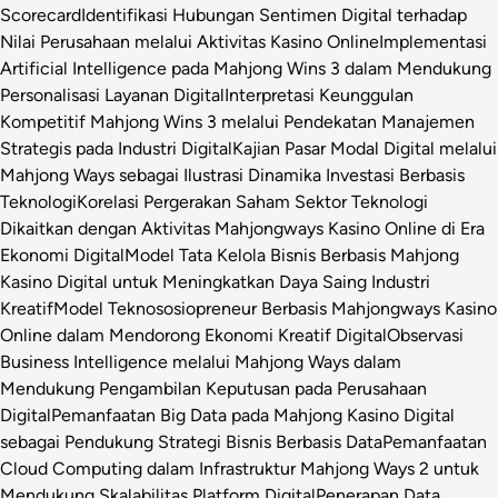
Scorecard
Identifikasi Hubungan Sentimen Digital terhadap
Nilai Perusahaan melalui Aktivitas Kasino Online
Implementasi
Artificial Intelligence pada Mahjong Wins 3 dalam Mendukung
Personalisasi Layanan Digital
Interpretasi Keunggulan
Kompetitif Mahjong Wins 3 melalui Pendekatan Manajemen
Strategis pada Industri Digital
Kajian Pasar Modal Digital melalui
Mahjong Ways sebagai Ilustrasi Dinamika Investasi Berbasis
Teknologi
Korelasi Pergerakan Saham Sektor Teknologi
Dikaitkan dengan Aktivitas Mahjongways Kasino Online di Era
Ekonomi Digital
Model Tata Kelola Bisnis Berbasis Mahjong
Kasino Digital untuk Meningkatkan Daya Saing Industri
Kreatif
Model Teknososiopreneur Berbasis Mahjongways Kasino
Online dalam Mendorong Ekonomi Kreatif Digital
Observasi
Business Intelligence melalui Mahjong Ways dalam
Mendukung Pengambilan Keputusan pada Perusahaan
Digital
Pemanfaatan Big Data pada Mahjong Kasino Digital
sebagai Pendukung Strategi Bisnis Berbasis Data
Pemanfaatan
Cloud Computing dalam Infrastruktur Mahjong Ways 2 untuk
Mendukung Skalabilitas Platform Digital
Penerapan Data