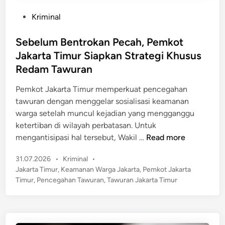
k
i
e
P
Kriminal
a
N
n
o
r
e
y
s
Sebelum Bentrokan Pecah, Pemkot
,
k
a
t
I
Jakarta Timur Siapkan Strategi Khusus
a
k
e
n
Redam Tawuran
t
i
d
i
G
t
i
Pemkot Jakarta Timur memperkuat pencegahan
K
o
n
tawuran dengan menggelar sosialisasi keamanan
o
n
warga setelah muncul kejadian yang mengganggu
n
d
ketertiban di wilayah perbatasan. Untuk
d
o
S
mengantisipasi hal tersebut, Wakil …
Read more
i
l
e
s
S
P
31.07.2026
•
Kriminal
•
b
i
e
o
Jakarta Timur
,
Keamanan Warga Jakarta
,
Pemkot Jakarta
e
T
p
s
Timur
,
Pencegahan Tawuran
,
Tawuran Jakarta Timur
l
e
t
e
u
r
e
d
m
b
d
a
B
a
i