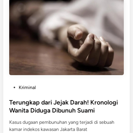
M
n
e
r
o
n
u
t
t
n
o
r
y
r
o
a
d
k
i
a
S
n
i
P
a
e
n
c
g
a
H
P
Kriminal
h
a
o
,
r
s
Terungkap dari Jejak Darah! Kronologi
P
i
t
Wanita Diduga Dibunuh Suami
e
K
e
m
Kasus dugaan pembunuhan yang terjadi di sebuah
a
d
k
kamar indekos kawasan Jakarta Barat
w
i