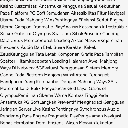
Kasino
Kustomisasi Antarmuka Pengguna Sesuai Kebutuhan
Pada Platform PG Soft
Kemudahan Aksesibilitas Fitur Navigasi
Utama Pada Mahjong Wins
Pentingnya Efisiensi Script Engine
Utama Garapan Pragmatic Play
Analisis Ketahanan Infrastruktur
Server Gates of Olympus Saat Jam Sibuk
Prosedur Caching
Data Untuk Mempercepat Loading Akses Maxwin
Kejernihan
Frekuensi Audio Dan Efek Suara Karakter Kakek
Zeus
Keunggulan Tata Letak Komponen Grafis Pada Tampilan
Scatter Hitam
Kecepatan Loading Halaman Awal Mahjong
Ways Di Network 5G
Evaluasi Penggunaan Sistem Memory
Cache Pada Platform Mahjong Wins
Kriteria Perangkat
Handphone Yang Kompatibel Dengan Mahjong Ways 2
Sisi
Matematika Di Balik Penyusunan Grid Layar Gates of
Olympus
Pemilihan Skema Warna Kontras Tinggi Pada
Antarmuka PG Soft
Langkah Preventif Menghadapi Gangguan
Jaringan Server Live Kasino
Pentingnya Synchronous Audio
Rendering Pada Engine Pragmatic Play
Pengalaman Navigasi
Bebas Hambatan Demi Efisiensi Akses Maxwin
Teknologi