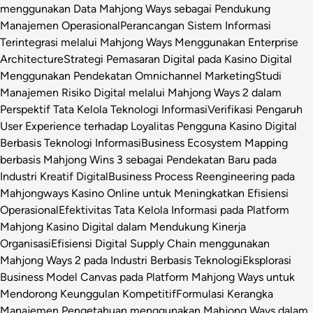
menggunakan Data Mahjong Ways sebagai Pendukung
Manajemen Operasional
Perancangan Sistem Informasi
Terintegrasi melalui Mahjong Ways Menggunakan Enterprise
Architecture
Strategi Pemasaran Digital pada Kasino Digital
Menggunakan Pendekatan Omnichannel Marketing
Studi
Manajemen Risiko Digital melalui Mahjong Ways 2 dalam
Perspektif Tata Kelola Teknologi Informasi
Verifikasi Pengaruh
User Experience terhadap Loyalitas Pengguna Kasino Digital
Berbasis Teknologi Informasi
Business Ecosystem Mapping
berbasis Mahjong Wins 3 sebagai Pendekatan Baru pada
Industri Kreatif Digital
Business Process Reengineering pada
Mahjongways Kasino Online untuk Meningkatkan Efisiensi
Operasional
Efektivitas Tata Kelola Informasi pada Platform
Mahjong Kasino Digital dalam Mendukung Kinerja
Organisasi
Efisiensi Digital Supply Chain menggunakan
Mahjong Ways 2 pada Industri Berbasis Teknologi
Eksplorasi
Business Model Canvas pada Platform Mahjong Ways untuk
Mendorong Keunggulan Kompetitif
Formulasi Kerangka
Manajemen Pengetahuan menggunakan Mahjong Ways dalam