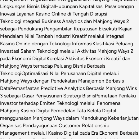
Lingkungan Bisnis Digital
Hubungan Kapitalisasi Pasar dengan
Inovasi Layanan Kasino Online di Tengah Disrupsi
Teknologi
Integrasi Business Analytics dan Mahjong Ways 2
sebagai Pendukung Pengambilan Keputusan Eksekutif
Kajian
Mendalam Nilai Tambah Industri Kreatif melalui Integrasi
Kasino Online dengan Teknologi Informasi
Klasifikasi Peluang
Investasi Saham Teknologi melalui Aktivitas Mahjong Ways 2
pada Ekonomi Digital
Korelasi Aktivitas Ekonomi Kreatif dan
Mahjong Ways terhadap Peluang Bisnis Berbasis
Teknologi
Optimalisasi Nilai Perusahaan Digital melalui
Mahjong Ways dengan Pendekatan Manajemen Berbasis
Data
Pemanfaatan Predictive Analytics Berbasis Mahjong Wins
3 sebagai Dasar Penyusunan Strategi Bisnis
Pemetaan Perilaku
Investor terhadap Emiten Teknologi melalui Fenomena
Mahjong Kasino Digital
Pemodelan Tata Kelola Digital
menggunakan Mahjong Ways dalam Mendukung Keberlanjutan
Organisasi
Pendayagunaan Customer Relationship
Management melalui Kasino Digital pada Era Ekonomi Berbasis