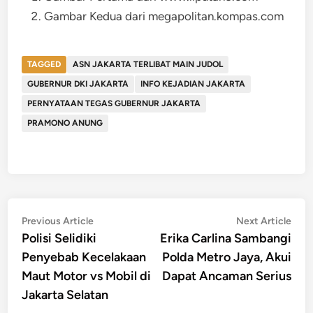
Gambar Kedua dari megapolitan.kompas.com
TAGGED
ASN JAKARTA TERLIBAT MAIN JUDOL
GUBERNUR DKI JAKARTA
INFO KEJADIAN JAKARTA
PERNYATAAN TEGAS GUBERNUR JAKARTA
PRAMONO ANUNG
Post
Previous
Nex
Previous Article
Next Article
article:
artic
Polisi Selidiki
Erika Carlina Sambangi
navigation
Penyebab Kecelakaan
Polda Metro Jaya, Akui
Maut Motor vs Mobil di
Dapat Ancaman Serius
Jakarta Selatan