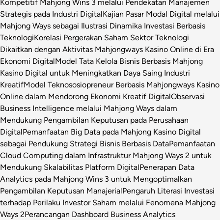
Kompetitif Mahjong Wins 3 melalui Pendekatan Manajemen
Strategis pada Industri Digital
Kajian Pasar Modal Digital melalui
Mahjong Ways sebagai Ilustrasi Dinamika Investasi Berbasis
Teknologi
Korelasi Pergerakan Saham Sektor Teknologi
Dikaitkan dengan Aktivitas Mahjongways Kasino Online di Era
Ekonomi Digital
Model Tata Kelola Bisnis Berbasis Mahjong
Kasino Digital untuk Meningkatkan Daya Saing Industri
Kreatif
Model Teknososiopreneur Berbasis Mahjongways Kasino
Online dalam Mendorong Ekonomi Kreatif Digital
Observasi
Business Intelligence melalui Mahjong Ways dalam
Mendukung Pengambilan Keputusan pada Perusahaan
Digital
Pemanfaatan Big Data pada Mahjong Kasino Digital
sebagai Pendukung Strategi Bisnis Berbasis Data
Pemanfaatan
Cloud Computing dalam Infrastruktur Mahjong Ways 2 untuk
Mendukung Skalabilitas Platform Digital
Penerapan Data
Analytics pada Mahjong Wins 3 untuk Mengoptimalkan
Pengambilan Keputusan Manajerial
Pengaruh Literasi Investasi
terhadap Perilaku Investor Saham melalui Fenomena Mahjong
Ways 2
Perancangan Dashboard Business Analytics