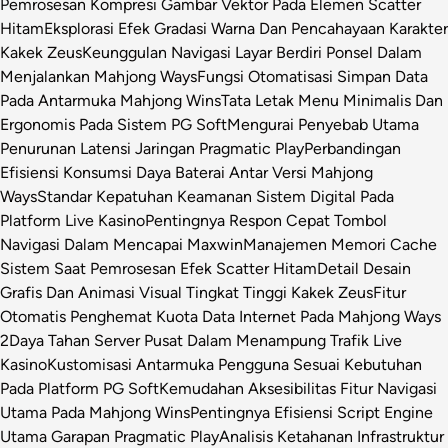
Pemrosesan Kompresi Gambar Vektor Pada Elemen Scatter
Hitam
Eksplorasi Efek Gradasi Warna Dan Pencahayaan Karakter
Kakek Zeus
Keunggulan Navigasi Layar Berdiri Ponsel Dalam
Menjalankan Mahjong Ways
Fungsi Otomatisasi Simpan Data
Pada Antarmuka Mahjong Wins
Tata Letak Menu Minimalis Dan
Ergonomis Pada Sistem PG Soft
Mengurai Penyebab Utama
Penurunan Latensi Jaringan Pragmatic Play
Perbandingan
Efisiensi Konsumsi Daya Baterai Antar Versi Mahjong
Ways
Standar Kepatuhan Keamanan Sistem Digital Pada
Platform Live Kasino
Pentingnya Respon Cepat Tombol
Navigasi Dalam Mencapai Maxwin
Manajemen Memori Cache
Sistem Saat Pemrosesan Efek Scatter Hitam
Detail Desain
Grafis Dan Animasi Visual Tingkat Tinggi Kakek Zeus
Fitur
Otomatis Penghemat Kuota Data Internet Pada Mahjong Ways
2
Daya Tahan Server Pusat Dalam Menampung Trafik Live
Kasino
Kustomisasi Antarmuka Pengguna Sesuai Kebutuhan
Pada Platform PG Soft
Kemudahan Aksesibilitas Fitur Navigasi
Utama Pada Mahjong Wins
Pentingnya Efisiensi Script Engine
Utama Garapan Pragmatic Play
Analisis Ketahanan Infrastruktur