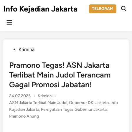
Skip
Info Kejadian Jakarta
TELEGRAM
to
Ope
Sear
content
Main
Menu
Posted
Kriminal
in
Pramono Tegas! ASN Jakarta
Terlibat Main Judol Terancam
Gagal Promosi Jabatan!
Posted
24.07.2025
•
Kriminal
•
in
ASN Jakarta Terlibat Main Judol
,
Gubernur DKI Jakarta
,
Info
Kejadian Jakarta
,
Pernyataan Tegas Gubernur Jakarta
,
Pramono Anung