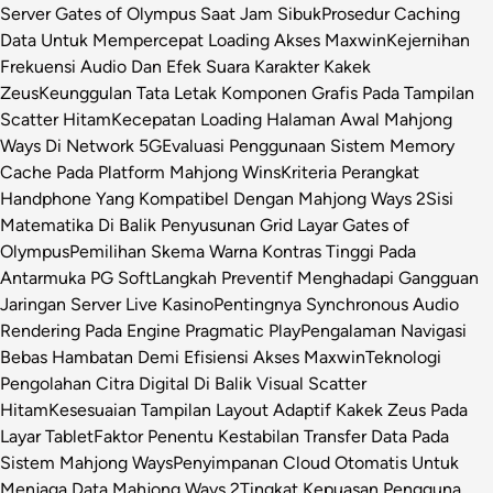
Server Gates of Olympus Saat Jam Sibuk
Prosedur Caching
Data Untuk Mempercepat Loading Akses Maxwin
Kejernihan
Frekuensi Audio Dan Efek Suara Karakter Kakek
Zeus
Keunggulan Tata Letak Komponen Grafis Pada Tampilan
Scatter Hitam
Kecepatan Loading Halaman Awal Mahjong
Ways Di Network 5G
Evaluasi Penggunaan Sistem Memory
Cache Pada Platform Mahjong Wins
Kriteria Perangkat
Handphone Yang Kompatibel Dengan Mahjong Ways 2
Sisi
Matematika Di Balik Penyusunan Grid Layar Gates of
Olympus
Pemilihan Skema Warna Kontras Tinggi Pada
Antarmuka PG Soft
Langkah Preventif Menghadapi Gangguan
Jaringan Server Live Kasino
Pentingnya Synchronous Audio
Rendering Pada Engine Pragmatic Play
Pengalaman Navigasi
Bebas Hambatan Demi Efisiensi Akses Maxwin
Teknologi
Pengolahan Citra Digital Di Balik Visual Scatter
Hitam
Kesesuaian Tampilan Layout Adaptif Kakek Zeus Pada
Layar Tablet
Faktor Penentu Kestabilan Transfer Data Pada
Sistem Mahjong Ways
Penyimpanan Cloud Otomatis Untuk
Menjaga Data Mahjong Ways 2
Tingkat Kepuasan Pengguna