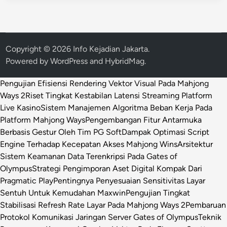
Copyright © 2026
Info Kejadian Jakarta
.
Powered by
WordPress
and
HybridMag
.
Pengujian Efisiensi Rendering Vektor Visual Pada Mahjong
Ways 2
Riset Tingkat Kestabilan Latensi Streaming Platform
Live Kasino
Sistem Manajemen Algoritma Beban Kerja Pada
Platform Mahjong Ways
Pengembangan Fitur Antarmuka
Berbasis Gestur Oleh Tim PG Soft
Dampak Optimasi Script
Engine Terhadap Kecepatan Akses Mahjong Wins
Arsitektur
Sistem Keamanan Data Terenkripsi Pada Gates of
Olympus
Strategi Pengimporan Aset Digital Kompak Dari
Pragmatic Play
Pentingnya Penyesuaian Sensitivitas Layar
Sentuh Untuk Kemudahan Maxwin
Pengujian Tingkat
Stabilisasi Refresh Rate Layar Pada Mahjong Ways 2
Pembaruan
Protokol Komunikasi Jaringan Server Gates of Olympus
Teknik