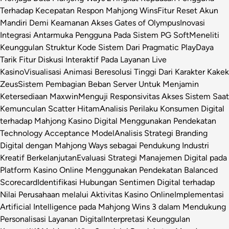
Terhadap Kecepatan Respon Mahjong Wins
Fitur Reset Akun
Mandiri Demi Keamanan Akses Gates of Olympus
Inovasi
Integrasi Antarmuka Pengguna Pada Sistem PG Soft
Meneliti
Keunggulan Struktur Kode Sistem Dari Pragmatic Play
Daya
Tarik Fitur Diskusi Interaktif Pada Layanan Live
Kasino
Visualisasi Animasi Beresolusi Tinggi Dari Karakter Kakek
Zeus
Sistem Pembagian Beban Server Untuk Menjamin
Ketersediaan Maxwin
Menguji Responsivitas Akses Sistem Saat
Kemunculan Scatter Hitam
Analisis Perilaku Konsumen Digital
terhadap Mahjong Kasino Digital Menggunakan Pendekatan
Technology Acceptance Model
Analisis Strategi Branding
Digital dengan Mahjong Ways sebagai Pendukung Industri
Kreatif Berkelanjutan
Evaluasi Strategi Manajemen Digital pada
Platform Kasino Online Menggunakan Pendekatan Balanced
Scorecard
Identifikasi Hubungan Sentimen Digital terhadap
Nilai Perusahaan melalui Aktivitas Kasino Online
Implementasi
Artificial Intelligence pada Mahjong Wins 3 dalam Mendukung
Personalisasi Layanan Digital
Interpretasi Keunggulan