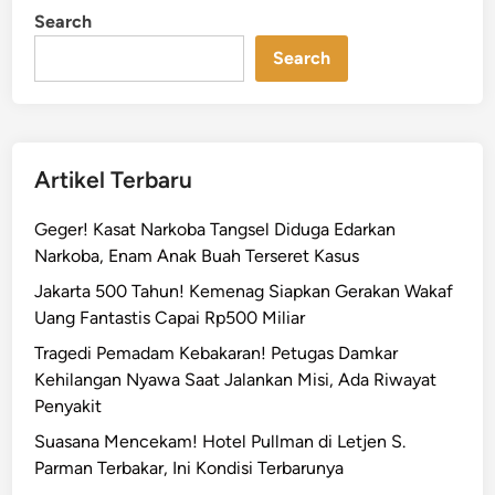
n
i
Search
n
a
Search
r
k
a
n
L
Artikel Terbaru
a
p
Geger! Kasat Narkoba Tangsel Diduga Edarkan
o
Narkoba, Enam Anak Buah Terseret Kasus
r
Jakarta 500 Tahun! Kemenag Siapkan Gerakan Wakaf
a
Uang Fantastis Capai Rp500 Miliar
n
D
Tragedi Pemadam Kebakaran! Petugas Damkar
u
Kehilangan Nyawa Saat Jalankan Misi, Ada Riwayat
g
Penyakit
a
Suasana Mencekam! Hotel Pullman di Letjen S.
a
Parman Terbakar, Ini Kondisi Terbarunya
n