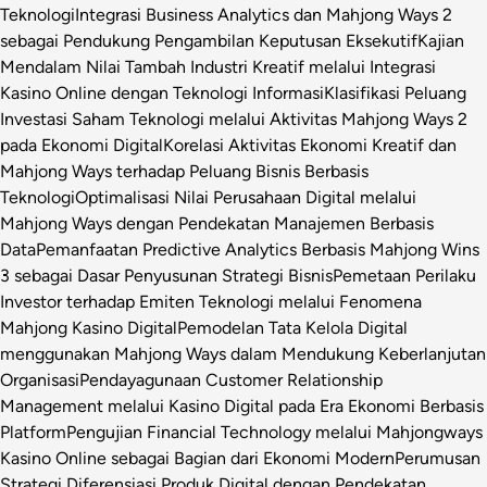
Teknologi
Integrasi Business Analytics dan Mahjong Ways 2
sebagai Pendukung Pengambilan Keputusan Eksekutif
Kajian
Mendalam Nilai Tambah Industri Kreatif melalui Integrasi
Kasino Online dengan Teknologi Informasi
Klasifikasi Peluang
Investasi Saham Teknologi melalui Aktivitas Mahjong Ways 2
pada Ekonomi Digital
Korelasi Aktivitas Ekonomi Kreatif dan
Mahjong Ways terhadap Peluang Bisnis Berbasis
Teknologi
Optimalisasi Nilai Perusahaan Digital melalui
Mahjong Ways dengan Pendekatan Manajemen Berbasis
Data
Pemanfaatan Predictive Analytics Berbasis Mahjong Wins
3 sebagai Dasar Penyusunan Strategi Bisnis
Pemetaan Perilaku
Investor terhadap Emiten Teknologi melalui Fenomena
Mahjong Kasino Digital
Pemodelan Tata Kelola Digital
menggunakan Mahjong Ways dalam Mendukung Keberlanjutan
Organisasi
Pendayagunaan Customer Relationship
Management melalui Kasino Digital pada Era Ekonomi Berbasis
Platform
Pengujian Financial Technology melalui Mahjongways
Kasino Online sebagai Bagian dari Ekonomi Modern
Perumusan
Strategi Diferensiasi Produk Digital dengan Pendekatan