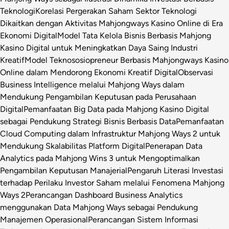
Teknologi
Korelasi Pergerakan Saham Sektor Teknologi
Dikaitkan dengan Aktivitas Mahjongways Kasino Online di Era
Ekonomi Digital
Model Tata Kelola Bisnis Berbasis Mahjong
Kasino Digital untuk Meningkatkan Daya Saing Industri
Kreatif
Model Teknososiopreneur Berbasis Mahjongways Kasino
Online dalam Mendorong Ekonomi Kreatif Digital
Observasi
Business Intelligence melalui Mahjong Ways dalam
Mendukung Pengambilan Keputusan pada Perusahaan
Digital
Pemanfaatan Big Data pada Mahjong Kasino Digital
sebagai Pendukung Strategi Bisnis Berbasis Data
Pemanfaatan
Cloud Computing dalam Infrastruktur Mahjong Ways 2 untuk
Mendukung Skalabilitas Platform Digital
Penerapan Data
Analytics pada Mahjong Wins 3 untuk Mengoptimalkan
Pengambilan Keputusan Manajerial
Pengaruh Literasi Investasi
terhadap Perilaku Investor Saham melalui Fenomena Mahjong
Ways 2
Perancangan Dashboard Business Analytics
menggunakan Data Mahjong Ways sebagai Pendukung
Manajemen Operasional
Perancangan Sistem Informasi