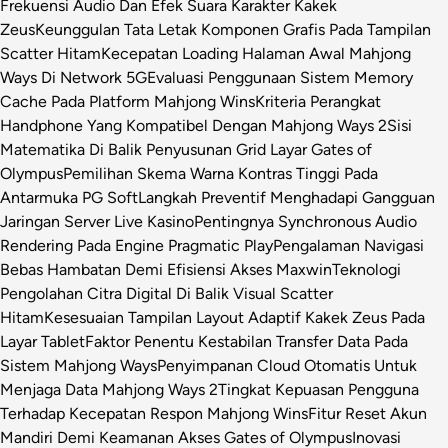
Frekuensi Audio Dan Efek Suara Karakter Kakek
Zeus
Keunggulan Tata Letak Komponen Grafis Pada Tampilan
Scatter Hitam
Kecepatan Loading Halaman Awal Mahjong
Ways Di Network 5G
Evaluasi Penggunaan Sistem Memory
Cache Pada Platform Mahjong Wins
Kriteria Perangkat
Handphone Yang Kompatibel Dengan Mahjong Ways 2
Sisi
Matematika Di Balik Penyusunan Grid Layar Gates of
Olympus
Pemilihan Skema Warna Kontras Tinggi Pada
Antarmuka PG Soft
Langkah Preventif Menghadapi Gangguan
Jaringan Server Live Kasino
Pentingnya Synchronous Audio
Rendering Pada Engine Pragmatic Play
Pengalaman Navigasi
Bebas Hambatan Demi Efisiensi Akses Maxwin
Teknologi
Pengolahan Citra Digital Di Balik Visual Scatter
Hitam
Kesesuaian Tampilan Layout Adaptif Kakek Zeus Pada
Layar Tablet
Faktor Penentu Kestabilan Transfer Data Pada
Sistem Mahjong Ways
Penyimpanan Cloud Otomatis Untuk
Menjaga Data Mahjong Ways 2
Tingkat Kepuasan Pengguna
Terhadap Kecepatan Respon Mahjong Wins
Fitur Reset Akun
Mandiri Demi Keamanan Akses Gates of Olympus
Inovasi