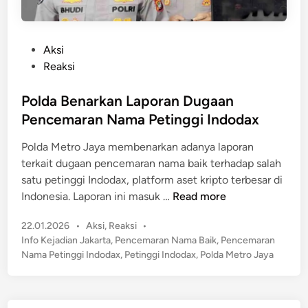
P
Aksi
o
Reaksi
s
t
Polda Benarkan Laporan Dugaan
e
Pencemaran Nama Petinggi Indodax
d
Polda Metro Jaya membenarkan adanya laporan
i
terkait dugaan pencemaran nama baik terhadap salah
n
satu petinggi Indodax, platform aset kripto terbesar di
P
Indonesia. Laporan ini masuk …
Read more
o
P
22.01.2026
•
Aksi
,
Reaksi
•
l
o
Info Kejadian Jakarta
,
Pencemaran Nama Baik
,
Pencemaran
d
s
Nama Petinggi Indodax
,
Petinggi Indodax
,
Polda Metro Jaya
a
t
B
e
e
d