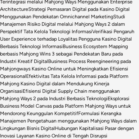
Terintegrasi melalui Mahjong Ways Menggunakan Enterprise
Architecture
Strategi Pemasaran Digital pada Kasino Digital
Menggunakan Pendekatan Omnichannel Marketing
Studi
Manajemen Risiko Digital melalui Mahjong Ways 2 dalam
Perspektif Tata Kelola Teknologi Informasi
Verifikasi Pengaruh
User Experience terhadap Loyalitas Pengguna Kasino Digital
Berbasis Teknologi Informasi
Business Ecosystem Mapping
berbasis Mahjong Wins 3 sebagai Pendekatan Baru pada
Industri Kreatif Digital
Business Process Reengineering pada
Mahjongways Kasino Online untuk Meningkatkan Efisiensi
Operasional
Efektivitas Tata Kelola Informasi pada Platform
Mahjong Kasino Digital dalam Mendukung Kinerja
Organisasi
Efisiensi Digital Supply Chain menggunakan
Mahjong Ways 2 pada Industri Berbasis Teknologi
Eksplorasi
Business Model Canvas pada Platform Mahjong Ways untuk
Mendorong Keunggulan Kompetitif
Formulasi Kerangka
Manajemen Pengetahuan menggunakan Mahjong Ways dalam
Lingkungan Bisnis Digital
Hubungan Kapitalisasi Pasar dengan
Inovasi Layanan Kasino Online di Tengah Disrupsi