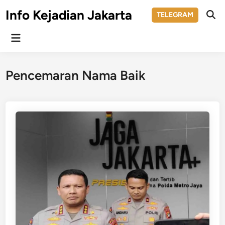
Skip
Info Kejadian Jakarta
TELEGRAM
to
Ope
Sear
content
Main
Menu
Pencemaran Nama Baik