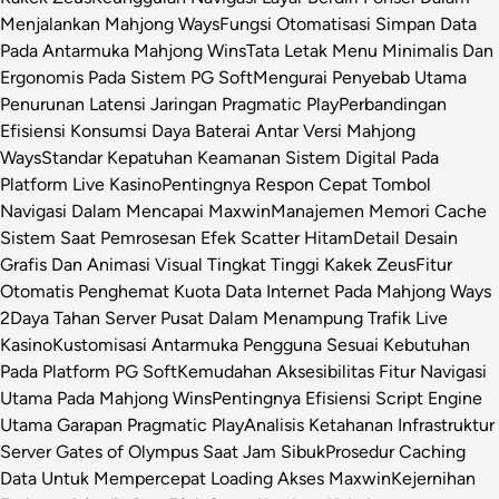
Menjalankan Mahjong Ways
Fungsi Otomatisasi Simpan Data
Pada Antarmuka Mahjong Wins
Tata Letak Menu Minimalis Dan
Ergonomis Pada Sistem PG Soft
Mengurai Penyebab Utama
Penurunan Latensi Jaringan Pragmatic Play
Perbandingan
Efisiensi Konsumsi Daya Baterai Antar Versi Mahjong
Ways
Standar Kepatuhan Keamanan Sistem Digital Pada
Platform Live Kasino
Pentingnya Respon Cepat Tombol
Navigasi Dalam Mencapai Maxwin
Manajemen Memori Cache
Sistem Saat Pemrosesan Efek Scatter Hitam
Detail Desain
Grafis Dan Animasi Visual Tingkat Tinggi Kakek Zeus
Fitur
Otomatis Penghemat Kuota Data Internet Pada Mahjong Ways
2
Daya Tahan Server Pusat Dalam Menampung Trafik Live
Kasino
Kustomisasi Antarmuka Pengguna Sesuai Kebutuhan
Pada Platform PG Soft
Kemudahan Aksesibilitas Fitur Navigasi
Utama Pada Mahjong Wins
Pentingnya Efisiensi Script Engine
Utama Garapan Pragmatic Play
Analisis Ketahanan Infrastruktur
Server Gates of Olympus Saat Jam Sibuk
Prosedur Caching
Data Untuk Mempercepat Loading Akses Maxwin
Kejernihan