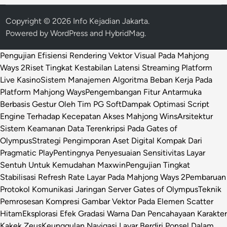
Copyright © 2026
Info Kejadian Jakarta
.
Powered by
WordPress
and
HybridMag
.
Pengujian Efisiensi Rendering Vektor Visual Pada Mahjong
Ways 2
Riset Tingkat Kestabilan Latensi Streaming Platform
Live Kasino
Sistem Manajemen Algoritma Beban Kerja Pada
Platform Mahjong Ways
Pengembangan Fitur Antarmuka
Berbasis Gestur Oleh Tim PG Soft
Dampak Optimasi Script
Engine Terhadap Kecepatan Akses Mahjong Wins
Arsitektur
Sistem Keamanan Data Terenkripsi Pada Gates of
Olympus
Strategi Pengimporan Aset Digital Kompak Dari
Pragmatic Play
Pentingnya Penyesuaian Sensitivitas Layar
Sentuh Untuk Kemudahan Maxwin
Pengujian Tingkat
Stabilisasi Refresh Rate Layar Pada Mahjong Ways 2
Pembaruan
Protokol Komunikasi Jaringan Server Gates of Olympus
Teknik
Pemrosesan Kompresi Gambar Vektor Pada Elemen Scatter
Hitam
Eksplorasi Efek Gradasi Warna Dan Pencahayaan Karakter
Kakek Zeus
Keunggulan Navigasi Layar Berdiri Ponsel Dalam