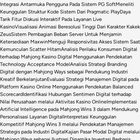
Integrasi Antarmuka Pengguna Pada Sistem PG Soft
Meneliti
Keunggulan Struktur Kode Sistem Dari Pragmatic Play
Daya
Tarik Fitur Diskusi Interaktif Pada Layanan Live
Kasino
Visualisasi Animasi Beresolusi Tinggi Dari Karakter Kakek
Zeus
Sistem Pembagian Beban Server Untuk Menjamin
Ketersediaan Maxwin
Menguji Responsivitas Akses Sistem Saat
Kemunculan Scatter Hitam
Analisis Perilaku Konsumen Digital
terhadap Mahjong Kasino Digital Menggunakan Pendekatan
Technology Acceptance Model
Analisis Strategi Branding
Digital dengan Mahjong Ways sebagai Pendukung Industri
Kreatif Berkelanjutan
Evaluasi Strategi Manajemen Digital pada
Platform Kasino Online Menggunakan Pendekatan Balanced
Scorecard
Identifikasi Hubungan Sentimen Digital terhadap
Nilai Perusahaan melalui Aktivitas Kasino Online
Implementasi
Artificial Intelligence pada Mahjong Wins 3 dalam Mendukung
Personalisasi Layanan Digital
Interpretasi Keunggulan
Kompetitif Mahjong Wins 3 melalui Pendekatan Manajemen
Strategis pada Industri Digital
Kajian Pasar Modal Digital melalui
Mahjong Ways sebagai Ilustrasi Dinamika Investasi Berbasis