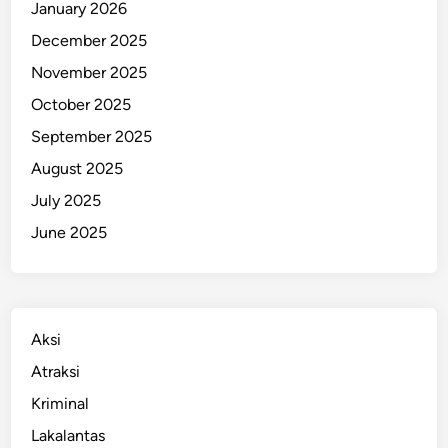
January 2026
g
December 2025
g
i
November 2025
I
October 2025
n
September 2025
d
o
August 2025
d
July 2025
a
June 2025
x
Aksi
Atraksi
Kriminal
Lakalantas