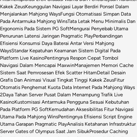
Kakek Zeus
Keunggulan Navigasi Layar Berdiri Ponsel Dalam
Menjalankan Mahjong Ways
Fungsi Otomatisasi Simpan Data
Pada Antarmuka Mahjong Wins
Tata Letak Menu Minimalis Dan
Ergonomis Pada Sistem PG Soft
Mengurai Penyebab Utama
Penurunan Latensi Jaringan Pragmatic Play
Perbandingan
Efisiensi Konsumsi Daya Baterai Antar Versi Mahjong
Ways
Standar Kepatuhan Keamanan Sistem Digital Pada
Platform Live Kasino
Pentingnya Respon Cepat Tombol
Navigasi Dalam Mencapai Maxwin
Manajemen Memori Cache
Sistem Saat Pemrosesan Efek Scatter Hitam
Detail Desain
Grafis Dan Animasi Visual Tingkat Tinggi Kakek Zeus
Fitur
Otomatis Penghemat Kuota Data Internet Pada Mahjong Ways
2
Daya Tahan Server Pusat Dalam Menampung Trafik Live
Kasino
Kustomisasi Antarmuka Pengguna Sesuai Kebutuhan
Pada Platform PG Soft
Kemudahan Aksesibilitas Fitur Navigasi
Utama Pada Mahjong Wins
Pentingnya Efisiensi Script Engine
Utama Garapan Pragmatic Play
Analisis Ketahanan Infrastruktur
Server Gates of Olympus Saat Jam Sibuk
Prosedur Caching