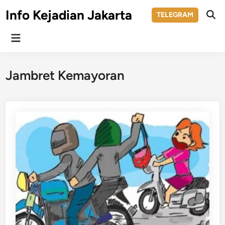
Skip
Info Kejadian Jakarta
TELEGRAM
to
Ope
Sear
content
Main
Menu
Jambret Kemayoran