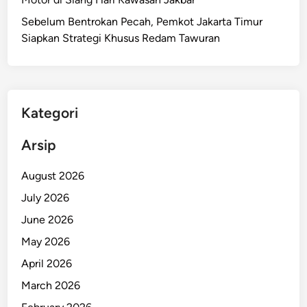
a
Sebelum Bentrokan Pecah, Pemkot Jakarta Timur
n
Siapkan Strategi Khusus Redam Tawuran
J
a
m
b
r
Kategori
e
t
Arsip
T
e
August 2026
w
July 2026
a
June 2026
s
S
May 2026
a
April 2026
a
March 2026
t
P