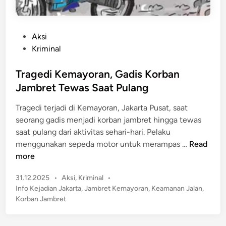
P
Aksi
o
Kriminal
s
t
Tragedi Kemayoran, Gadis Korban
e
Jambret Tewas Saat Pulang
d
Tragedi terjadi di Kemayoran, Jakarta Pusat, saat
i
seorang gadis menjadi korban jambret hingga tewas
n
saat pulang dari aktivitas sehari-hari. Pelaku
T
menggunakan sepeda motor untuk merampas …
Read
r
more
a
P
31.12.2025
•
Aksi
,
Kriminal
•
g
o
Info Kejadian Jakarta
,
Jambret Kemayoran
,
Keamanan Jalan
,
e
s
Korban Jambret
d
t
i
e