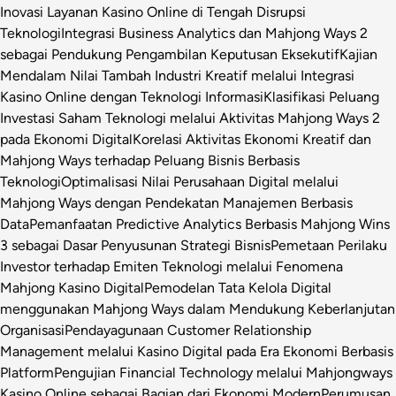
Inovasi Layanan Kasino Online di Tengah Disrupsi
Teknologi
Integrasi Business Analytics dan Mahjong Ways 2
sebagai Pendukung Pengambilan Keputusan Eksekutif
Kajian
Mendalam Nilai Tambah Industri Kreatif melalui Integrasi
Kasino Online dengan Teknologi Informasi
Klasifikasi Peluang
Investasi Saham Teknologi melalui Aktivitas Mahjong Ways 2
pada Ekonomi Digital
Korelasi Aktivitas Ekonomi Kreatif dan
Mahjong Ways terhadap Peluang Bisnis Berbasis
Teknologi
Optimalisasi Nilai Perusahaan Digital melalui
Mahjong Ways dengan Pendekatan Manajemen Berbasis
Data
Pemanfaatan Predictive Analytics Berbasis Mahjong Wins
3 sebagai Dasar Penyusunan Strategi Bisnis
Pemetaan Perilaku
Investor terhadap Emiten Teknologi melalui Fenomena
Mahjong Kasino Digital
Pemodelan Tata Kelola Digital
menggunakan Mahjong Ways dalam Mendukung Keberlanjutan
Organisasi
Pendayagunaan Customer Relationship
Management melalui Kasino Digital pada Era Ekonomi Berbasis
Platform
Pengujian Financial Technology melalui Mahjongways
Kasino Online sebagai Bagian dari Ekonomi Modern
Perumusan