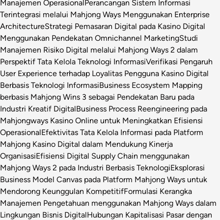
Manajemen Operasional
Perancangan Sistem Informasi
Terintegrasi melalui Mahjong Ways Menggunakan Enterprise
Architecture
Strategi Pemasaran Digital pada Kasino Digital
Menggunakan Pendekatan Omnichannel Marketing
Studi
Manajemen Risiko Digital melalui Mahjong Ways 2 dalam
Perspektif Tata Kelola Teknologi Informasi
Verifikasi Pengaruh
User Experience terhadap Loyalitas Pengguna Kasino Digital
Berbasis Teknologi Informasi
Business Ecosystem Mapping
berbasis Mahjong Wins 3 sebagai Pendekatan Baru pada
Industri Kreatif Digital
Business Process Reengineering pada
Mahjongways Kasino Online untuk Meningkatkan Efisiensi
Operasional
Efektivitas Tata Kelola Informasi pada Platform
Mahjong Kasino Digital dalam Mendukung Kinerja
Organisasi
Efisiensi Digital Supply Chain menggunakan
Mahjong Ways 2 pada Industri Berbasis Teknologi
Eksplorasi
Business Model Canvas pada Platform Mahjong Ways untuk
Mendorong Keunggulan Kompetitif
Formulasi Kerangka
Manajemen Pengetahuan menggunakan Mahjong Ways dalam
Lingkungan Bisnis Digital
Hubungan Kapitalisasi Pasar dengan