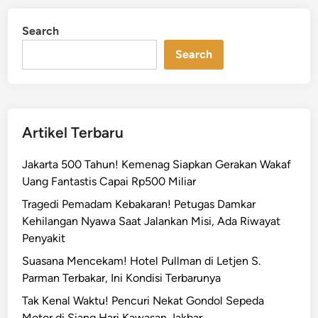
K
d
e
i
Search
n
m
Search
a
y
o
r
a
Artikel Terbaru
n
,
Jakarta 500 Tahun! Kemenag Siapkan Gerakan Wakaf
G
Uang Fantastis Capai Rp500 Miliar
a
Tragedi Pemadam Kebakaran! Petugas Damkar
d
Kehilangan Nyawa Saat Jalankan Misi, Ada Riwayat
i
Penyakit
s
K
Suasana Mencekam! Hotel Pullman di Letjen S.
o
Parman Terbakar, Ini Kondisi Terbarunya
r
Tak Kenal Waktu! Pencuri Nekat Gondol Sepeda
b
Motor di Siang Hari Kawasan Jakbar