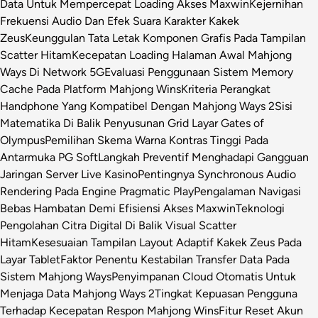
Data Untuk Mempercepat Loading Akses Maxwin
Kejernihan
Frekuensi Audio Dan Efek Suara Karakter Kakek
Zeus
Keunggulan Tata Letak Komponen Grafis Pada Tampilan
Scatter Hitam
Kecepatan Loading Halaman Awal Mahjong
Ways Di Network 5G
Evaluasi Penggunaan Sistem Memory
Cache Pada Platform Mahjong Wins
Kriteria Perangkat
Handphone Yang Kompatibel Dengan Mahjong Ways 2
Sisi
Matematika Di Balik Penyusunan Grid Layar Gates of
Olympus
Pemilihan Skema Warna Kontras Tinggi Pada
Antarmuka PG Soft
Langkah Preventif Menghadapi Gangguan
Jaringan Server Live Kasino
Pentingnya Synchronous Audio
Rendering Pada Engine Pragmatic Play
Pengalaman Navigasi
Bebas Hambatan Demi Efisiensi Akses Maxwin
Teknologi
Pengolahan Citra Digital Di Balik Visual Scatter
Hitam
Kesesuaian Tampilan Layout Adaptif Kakek Zeus Pada
Layar Tablet
Faktor Penentu Kestabilan Transfer Data Pada
Sistem Mahjong Ways
Penyimpanan Cloud Otomatis Untuk
Menjaga Data Mahjong Ways 2
Tingkat Kepuasan Pengguna
Terhadap Kecepatan Respon Mahjong Wins
Fitur Reset Akun