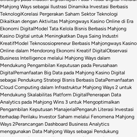
Mahjong Ways sebagai Ilustrasi Dinamika Investasi Berbasis
Teknologi
Korelasi Pergerakan Saham Sektor Teknologi
Dikaitkan dengan Aktivitas Mahjongways Kasino Online di Era
Ekonomi Digital
Model Tata Kelola Bisnis Berbasis Mahjong
Kasino Digital untuk Meningkatkan Daya Saing Industri
Kreatif
Model Teknososiopreneur Berbasis Mahjongways Kasino
Online dalam Mendorong Ekonomi Kreatif Digital
Observasi
Business Intelligence melalui Mahjong Ways dalam
Mendukung Pengambilan Keputusan pada Perusahaan
Digital
Pemanfaatan Big Data pada Mahjong Kasino Digital
sebagai Pendukung Strategi Bisnis Berbasis Data
Pemanfaatan
Cloud Computing dalam Infrastruktur Mahjong Ways 2 untuk
Mendukung Skalabilitas Platform Digital
Penerapan Data
Analytics pada Mahjong Wins 3 untuk Mengoptimalkan
Pengambilan Keputusan Manajerial
Pengaruh Literasi Investasi
terhadap Perilaku Investor Saham melalui Fenomena Mahjong
Ways 2
Perancangan Dashboard Business Analytics
menggunakan Data Mahjong Ways sebagai Pendukung