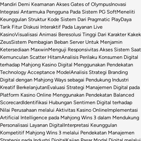
Mandiri Demi Keamanan Akses Gates of Olympus
Inovasi
Integrasi Antarmuka Pengguna Pada Sistem PG Soft
Meneliti
Keunggulan Struktur Kode Sistem Dari Pragmatic Play
Daya
Tarik Fitur Diskusi Interaktif Pada Layanan Live
Kasino
Visualisasi Animasi Beresolusi Tinggi Dari Karakter Kakek
Zeus
Sistem Pembagian Beban Server Untuk Menjamin
Ketersediaan Maxwin
Menguji Responsivitas Akses Sistem Saat
Kemunculan Scatter Hitam
Analisis Perilaku Konsumen Digital
terhadap Mahjong Kasino Digital Menggunakan Pendekatan
Technology Acceptance Model
Analisis Strategi Branding
Digital dengan Mahjong Ways sebagai Pendukung Industri
Kreatif Berkelanjutan
Evaluasi Strategi Manajemen Digital pada
Platform Kasino Online Menggunakan Pendekatan Balanced
Scorecard
Identifikasi Hubungan Sentimen Digital terhadap
Nilai Perusahaan melalui Aktivitas Kasino Online
Implementasi
Artificial Intelligence pada Mahjong Wins 3 dalam Mendukung
Personalisasi Layanan Digital
Interpretasi Keunggulan
Kompetitif Mahjong Wins 3 melalui Pendekatan Manajemen
Strategis pada Industri Digital
Kajian Pasar Modal Digital melalui