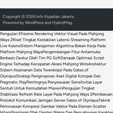
Copyright © 2026
Info Kejadian Jakarta
.
Powered by
WordPress
and
HybridMag
.
Pengujian Efisiensi Rendering Vektor Visual Pada Mahjong
Ways 2
Riset Tingkat Kestabilan Latensi Streaming Platform
Live Kasino
Sistem Manajemen Algoritma Beban Kerja Pada
Platform Mahjong Ways
Pengembangan Fitur Antarmuka
Berbasis Gestur Oleh Tim PG Soft
Dampak Optimasi Script
Engine Terhadap Kecepatan Akses Mahjong Wins
Arsitektur
Sistem Keamanan Data Terenkripsi Pada Gates of
Olympus
Strategi Pengimporan Aset Digital Kompak Dari
Pragmatic Play
Pentingnya Penyesuaian Sensitivitas Layar
Sentuh Untuk Kemudahan Maxwin
Pengujian Tingkat
Stabilisasi Refresh Rate Layar Pada Mahjong Ways 2
Pembaruan
Protokol Komunikasi Jaringan Server Gates of Olympus
Teknik
Pemrosesan Kompresi Gambar Vektor Pada Elemen Scatter
Hitam
Eksplorasi Efek Gradasi Warna Dan Pencahayaan Karakter