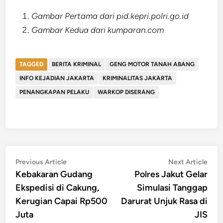
Gambar Pertama dari pid.kepri.polri.go.id
Gambar Kedua dari kumparan.com
TAGGED
BERITA KRIMINAL
GENG MOTOR TANAH ABANG
INFO KEJADIAN JAKARTA
KRIMINALITAS JAKARTA
PENANGKAPAN PELAKU
WARKOP DISERANG
Post
Previous
Nex
Previous Article
Next Article
article:
artic
Kebakaran Gudang
Polres Jakut Gelar
navigation
Ekspedisi di Cakung,
Simulasi Tanggap
Kerugian Capai Rp500
Darurat Unjuk Rasa di
Juta
JIS