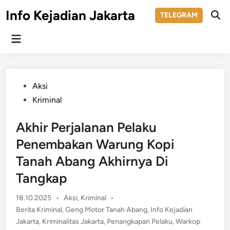
Skip
Info Kejadian Jakarta
TELEGRAM
to
Ope
Sear
content
Main
Menu
Posted
Aksi
in
Kriminal
Akhir Perjalanan Pelaku
Penembakan Warung Kopi
Tanah Abang Akhirnya Di
Tangkap
Posted
18.10.2025
•
Aksi
,
Kriminal
•
in
Berita Kriminal
,
Geng Motor Tanah Abang
,
Info Kejadian
Jakarta
,
Kriminalitas Jakarta
,
Penangkapan Pelaku
,
Warkop