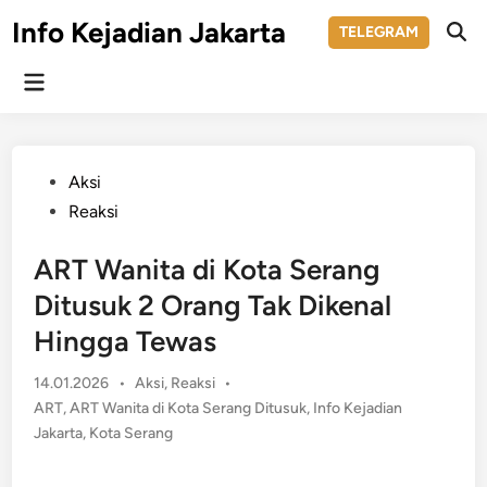
Skip
Info Kejadian Jakarta
TELEGRAM
to
Ope
Sear
content
Main
Menu
Posted
Aksi
in
Reaksi
ART Wanita di Kota Serang
Ditusuk 2 Orang Tak Dikenal
Hingga Tewas
Posted
14.01.2026
•
Aksi
,
Reaksi
•
in
ART
,
ART Wanita di Kota Serang Ditusuk
,
Info Kejadian
Jakarta
,
Kota Serang