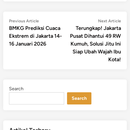
Post
Previous
Nex
Previous Article
Next Article
article:
artic
BMKG Prediksi Cuaca
Terungkap! Jakarta
navigation
Ekstrem di Jakarta 14-
Pusat Dihantui 49 RW
16 Januari 2026
Kumuh, Solusi Jitu Ini
Siap Ubah Wajah Ibu
Kota!
Search
Search