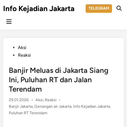
Skip
Info Kejadian Jakarta
TELEGRAM
to
Ope
Sear
content
Main
Menu
Posted
Aksi
in
Reaksi
Banjir Meluas di Jakarta Siang
Ini, Puluhan RT dan Jalan
Terendam
Posted
29.01.2026
•
Aksi
,
Reaksi
•
in
Banjir Jakarta
,
Genangan air Jakarta
,
Info Kejadian Jakarta
,
Puluhan RT Terendam