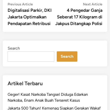
Post
Previous
Nex
Previous Article
Next Article
article:
artic
Digitalisasi Parkir, DKI
4 Pengedar Ganja
navigation
Jakarta Optimalkan
Seberat 17 Kilogram di
Pendapatan Retribusi
Jakpus Ditangkap Polisi
Search
Search
Artikel Terbaru
Geger! Kasat Narkoba Tangsel Diduga Edarkan
Narkoba, Enam Anak Buah Terseret Kasus
Jakarta 500 Tahun! Kemenag Siapkan Gerakan Wakaf