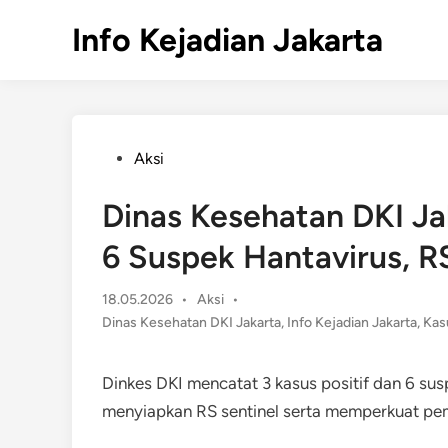
Skip
Info Kejadian Jakarta
to
content
Posted
Aksi
in
Dinas Kesehatan DKI Ja
6 Suspek Hantavirus, R
Posted
18.05.2026
•
Aksi
•
in
Dinas Kesehatan DKI Jakarta
,
Info Kejadian Jakarta
,
Kas
Dinkes DKI mencatat 3 kasus positif dan 6 sus
menyiapkan RS sentinel serta memperkuat pe