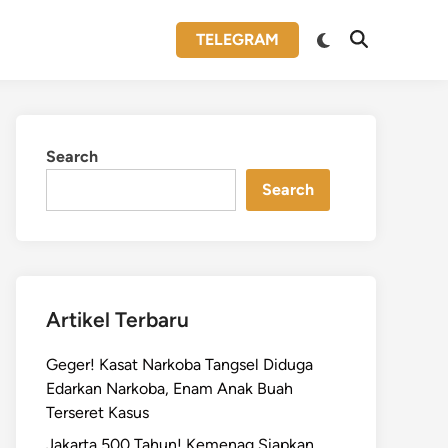
Switch
TELEGRAM
Open
to
Search
dark
mode
Search
Search
Artikel Terbaru
Geger! Kasat Narkoba Tangsel Diduga
Edarkan Narkoba, Enam Anak Buah
Terseret Kasus
Jakarta 500 Tahun! Kemenag Siapkan