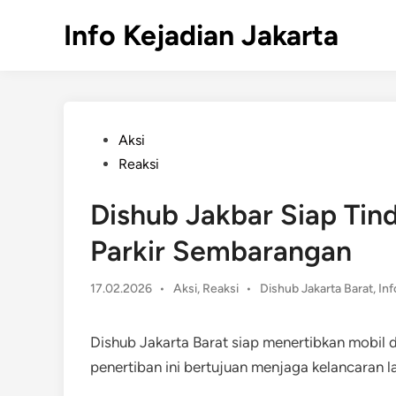
Skip
Info Kejadian Jakarta
to
content
Posted
Aksi
in
Reaksi
Dishub Jakbar Siap Tin
Parkir Sembarangan
Posted
17.02.2026
•
Aksi
,
Reaksi
•
Dishub Jakarta Barat
,
Inf
in
Dishub Jakarta Barat siap menertibkan mobil 
penertiban ini bertujuan menjaga kelancaran lal