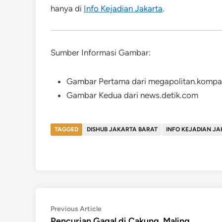
hanya di
Info Kejadian Jakarta
.
Sumber Informasi Gambar:
Gambar Pertama dari megapolitan.komp
Gambar Kedua dari news.detik.com
TAGGED
DISHUB JAKARTA BARAT
INFO KEJADIAN J
Post
Previous
Previous Article
article:
Pencurian Gagal di Cakung, Maling