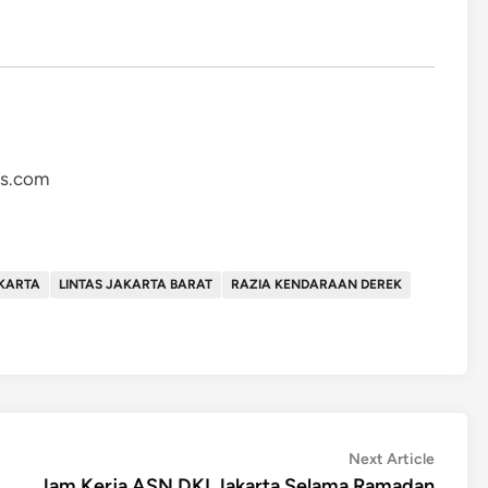
as.com
AKARTA
LINTAS JAKARTA BARAT
RAZIA KENDARAAN DEREK
Next
Next Article
article:
Jam Kerja ASN DKI Jakarta Selama Ramadan