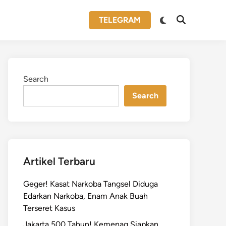
Switch
TELEGRAM
Open
to
Search
dark
mode
Search
Search
Artikel Terbaru
Geger! Kasat Narkoba Tangsel Diduga
Edarkan Narkoba, Enam Anak Buah
Terseret Kasus
Jakarta 500 Tahun! Kemenag Siapkan