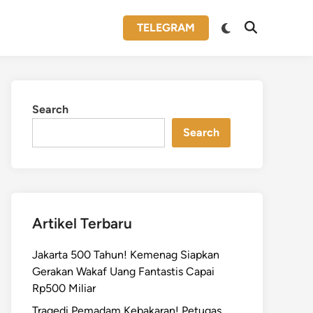
Switch
TELEGRAM
Open
to
Search
dark
mode
Search
Search
Artikel Terbaru
Jakarta 500 Tahun! Kemenag Siapkan
Gerakan Wakaf Uang Fantastis Capai
Rp500 Miliar
Tragedi Pemadam Kebakaran! Petugas