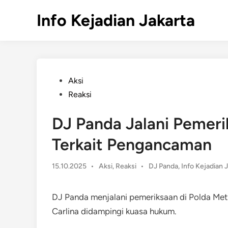
Skip
Info Kejadian Jakarta
to
content
Posted
Aksi
in
Reaksi
DJ Panda Jalani Pemeri
Terkait Pengancaman
Posted
15.10.2025
•
Aksi
,
Reaksi
•
DJ Panda
,
Info Kejadian 
in
DJ Panda menjalani pemeriksaan di Polda Met
Carlina didampingi kuasa hukum.