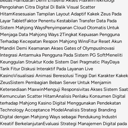
Bebas Hambatan Demi Efisiensi Akses Maxwin
Teknologi
Pengolahan Citra Digital Di Balik Visual Scatter
Hitam
Kesesuaian Tampilan Layout Adaptif Kakek Zeus Pada
Layar Tablet
Faktor Penentu Kestabilan Transfer Data Pada
Sistem Mahjong Ways
Penyimpanan Cloud Otomatis Untuk
Menjaga Data Mahjong Ways 2
Tingkat Kepuasan Pengguna
Terhadap Kecepatan Respon Mahjong Wins
Fitur Reset Akun
Mandiri Demi Keamanan Akses Gates of Olympus
Inovasi
Integrasi Antarmuka Pengguna Pada Sistem PG Soft
Meneliti
Keunggulan Struktur Kode Sistem Dari Pragmatic Play
Daya
Tarik Fitur Diskusi Interaktif Pada Layanan Live
Kasino
Visualisasi Animasi Beresolusi Tinggi Dari Karakter Kakek
Zeus
Sistem Pembagian Beban Server Untuk Menjamin
Ketersediaan Maxwin
Menguji Responsivitas Akses Sistem Saat
Kemunculan Scatter Hitam
Analisis Perilaku Konsumen Digital
terhadap Mahjong Kasino Digital Menggunakan Pendekatan
Technology Acceptance Model
Analisis Strategi Branding
Digital dengan Mahjong Ways sebagai Pendukung Industri
Kreatif Berkelanjutan
Evaluasi Strategi Manajemen Digital pada