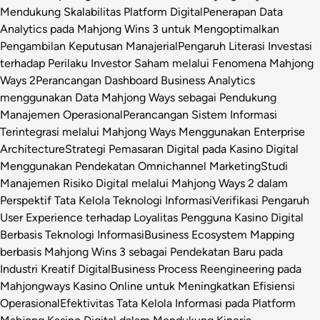
Mendukung Skalabilitas Platform Digital
Penerapan Data
Analytics pada Mahjong Wins 3 untuk Mengoptimalkan
Pengambilan Keputusan Manajerial
Pengaruh Literasi Investasi
terhadap Perilaku Investor Saham melalui Fenomena Mahjong
Ways 2
Perancangan Dashboard Business Analytics
menggunakan Data Mahjong Ways sebagai Pendukung
Manajemen Operasional
Perancangan Sistem Informasi
Terintegrasi melalui Mahjong Ways Menggunakan Enterprise
Architecture
Strategi Pemasaran Digital pada Kasino Digital
Menggunakan Pendekatan Omnichannel Marketing
Studi
Manajemen Risiko Digital melalui Mahjong Ways 2 dalam
Perspektif Tata Kelola Teknologi Informasi
Verifikasi Pengaruh
User Experience terhadap Loyalitas Pengguna Kasino Digital
Berbasis Teknologi Informasi
Business Ecosystem Mapping
berbasis Mahjong Wins 3 sebagai Pendekatan Baru pada
Industri Kreatif Digital
Business Process Reengineering pada
Mahjongways Kasino Online untuk Meningkatkan Efisiensi
Operasional
Efektivitas Tata Kelola Informasi pada Platform