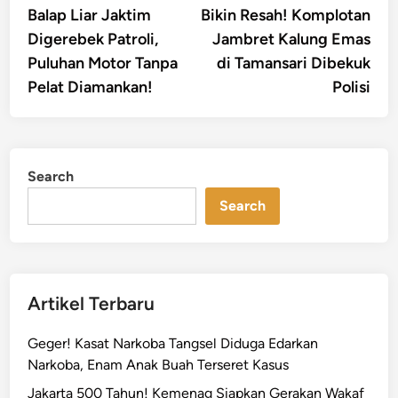
article:
artic
Balap Liar Jaktim
Bikin Resah! Komplotan
navigation
Digerebek Patroli,
Jambret Kalung Emas
Puluhan Motor Tanpa
di Tamansari Dibekuk
Pelat Diamankan!
Polisi
Search
Search
Artikel Terbaru
Geger! Kasat Narkoba Tangsel Diduga Edarkan
Narkoba, Enam Anak Buah Terseret Kasus
Jakarta 500 Tahun! Kemenag Siapkan Gerakan Wakaf