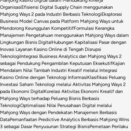
Mahjong Kasino Digital dalam Mendukung Kinerja
Organisasi
Efisiensi Digital Supply Chain menggunakan
Mahjong Ways 2 pada Industri Berbasis Teknologi
Eksplorasi
Business Model Canvas pada Platform Mahjong Ways untuk
Mendorong Keunggulan Kompetitif
Formulasi Kerangka
Manajemen Pengetahuan menggunakan Mahjong Ways dalam
Lingkungan Bisnis Digital
Hubungan Kapitalisasi Pasar dengan
Inovasi Layanan Kasino Online di Tengah Disrupsi
Teknologi
Integrasi Business Analytics dan Mahjong Ways 2
sebagai Pendukung Pengambilan Keputusan Eksekutif
Kajian
Mendalam Nilai Tambah Industri Kreatif melalui Integrasi
Kasino Online dengan Teknologi Informasi
Klasifikasi Peluang
Investasi Saham Teknologi melalui Aktivitas Mahjong Ways 2
pada Ekonomi Digital
Korelasi Aktivitas Ekonomi Kreatif dan
Mahjong Ways terhadap Peluang Bisnis Berbasis
Teknologi
Optimalisasi Nilai Perusahaan Digital melalui
Mahjong Ways dengan Pendekatan Manajemen Berbasis
Data
Pemanfaatan Predictive Analytics Berbasis Mahjong Wins
3 sebagai Dasar Penyusunan Strategi Bisnis
Pemetaan Perilaku