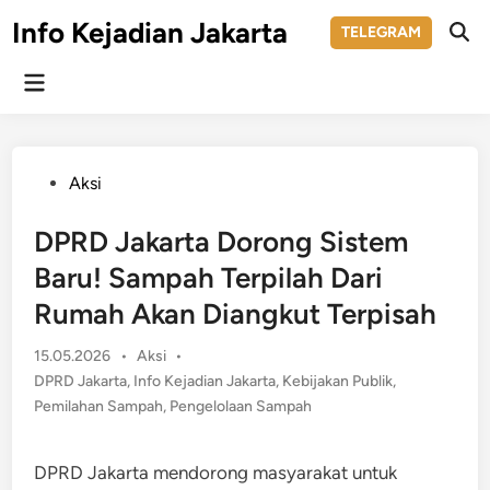
Skip
Info Kejadian Jakarta
TELEGRAM
to
Ope
Sear
content
Main
Menu
Posted
Aksi
in
DPRD Jakarta Dorong Sistem
Baru! Sampah Terpilah Dari
Rumah Akan Diangkut Terpisah
Posted
15.05.2026
•
Aksi
•
in
DPRD Jakarta
,
Info Kejadian Jakarta
,
Kebijakan Publik
,
Pemilahan Sampah
,
Pengelolaan Sampah
DPRD Jakarta mendorong masyarakat untuk