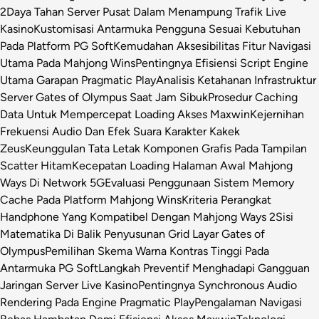
2
Daya Tahan Server Pusat Dalam Menampung Trafik Live
Kasino
Kustomisasi Antarmuka Pengguna Sesuai Kebutuhan
Pada Platform PG Soft
Kemudahan Aksesibilitas Fitur Navigasi
Utama Pada Mahjong Wins
Pentingnya Efisiensi Script Engine
Utama Garapan Pragmatic Play
Analisis Ketahanan Infrastruktur
Server Gates of Olympus Saat Jam Sibuk
Prosedur Caching
Data Untuk Mempercepat Loading Akses Maxwin
Kejernihan
Frekuensi Audio Dan Efek Suara Karakter Kakek
Zeus
Keunggulan Tata Letak Komponen Grafis Pada Tampilan
Scatter Hitam
Kecepatan Loading Halaman Awal Mahjong
Ways Di Network 5G
Evaluasi Penggunaan Sistem Memory
Cache Pada Platform Mahjong Wins
Kriteria Perangkat
Handphone Yang Kompatibel Dengan Mahjong Ways 2
Sisi
Matematika Di Balik Penyusunan Grid Layar Gates of
Olympus
Pemilihan Skema Warna Kontras Tinggi Pada
Antarmuka PG Soft
Langkah Preventif Menghadapi Gangguan
Jaringan Server Live Kasino
Pentingnya Synchronous Audio
Rendering Pada Engine Pragmatic Play
Pengalaman Navigasi