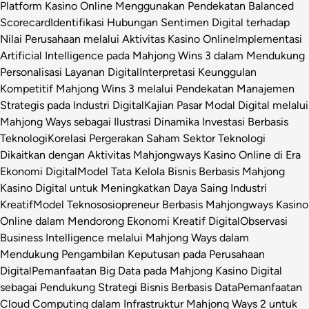
Platform Kasino Online Menggunakan Pendekatan Balanced
Scorecard
Identifikasi Hubungan Sentimen Digital terhadap
Nilai Perusahaan melalui Aktivitas Kasino Online
Implementasi
Artificial Intelligence pada Mahjong Wins 3 dalam Mendukung
Personalisasi Layanan Digital
Interpretasi Keunggulan
Kompetitif Mahjong Wins 3 melalui Pendekatan Manajemen
Strategis pada Industri Digital
Kajian Pasar Modal Digital melalui
Mahjong Ways sebagai Ilustrasi Dinamika Investasi Berbasis
Teknologi
Korelasi Pergerakan Saham Sektor Teknologi
Dikaitkan dengan Aktivitas Mahjongways Kasino Online di Era
Ekonomi Digital
Model Tata Kelola Bisnis Berbasis Mahjong
Kasino Digital untuk Meningkatkan Daya Saing Industri
Kreatif
Model Teknososiopreneur Berbasis Mahjongways Kasino
Online dalam Mendorong Ekonomi Kreatif Digital
Observasi
Business Intelligence melalui Mahjong Ways dalam
Mendukung Pengambilan Keputusan pada Perusahaan
Digital
Pemanfaatan Big Data pada Mahjong Kasino Digital
sebagai Pendukung Strategi Bisnis Berbasis Data
Pemanfaatan
Cloud Computing dalam Infrastruktur Mahjong Ways 2 untuk