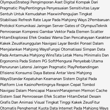
Olympus
Strategi Pengimporan Aset Digital Kompak Dari
Pragmatic Play
Pentingnya Penyesuaian Sensitivitas Layar
Sentuh Untuk Kemudahan Maxwin
Pengujian Tingkat
Stabilisasi Refresh Rate Layar Pada Mahjong Ways 2
Pembaruan
Protokol Komunikasi Jaringan Server Gates of Olympus
Teknik
Pemrosesan Kompresi Gambar Vektor Pada Elemen Scatter
Hitam
Eksplorasi Efek Gradasi Warna Dan Pencahayaan Karakter
Kakek Zeus
Keunggulan Navigasi Layar Berdiri Ponsel Dalam
Menjalankan Mahjong Ways
Fungsi Otomatisasi Simpan Data
Pada Antarmuka Mahjong Wins
Tata Letak Menu Minimalis Dan
Ergonomis Pada Sistem PG Soft
Mengurai Penyebab Utama
Penurunan Latensi Jaringan Pragmatic Play
Perbandingan
Efisiensi Konsumsi Daya Baterai Antar Versi Mahjong
Ways
Standar Kepatuhan Keamanan Sistem Digital Pada
Platform Live Kasino
Pentingnya Respon Cepat Tombol
Navigasi Dalam Mencapai Maxwin
Manajemen Memori Cache
Sistem Saat Pemrosesan Efek Scatter Hitam
Detail Desain
Grafis Dan Animasi Visual Tingkat Tinggi Kakek Zeus
Fitur
Otomatis Penghemat Kuota Data Internet Pada Mahjong Ways