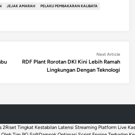
N
JEJAK AMARAH
PELAKU PEMBAKARAN KALIBATA
Next
Next Article
article:
abu
RDF Plant Rorotan DKI Kini Lebih Ramah
Lingkungan Dengan Teknologi
s 2
Riset Tingkat Kestabilan Latensi Streaming Platform Live Ka
 Oleh Tim PG Soft
Dampak Optimasi Script Engine Terhadap K