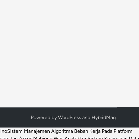
Powered by
WordPress
and
HybridMag
.
sino
Sistem Manajemen Algoritma Beban Kerja Pada Platform
ecepatan Akses Mahjong Wins
Arsitektur Sistem Keamanan Data