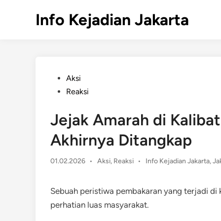
Skip
Info Kejadian Jakarta
to
content
Posted
Aksi
in
Reaksi
Jejak Amarah di Kaliba
Akhirnya Ditangkap
Posted
01.02.2026
•
Aksi
,
Reaksi
•
Info Kejadian Jakarta
,
Ja
in
Sebuah peristiwa pembakaran yang terjadi di
perhatian luas masyarakat.