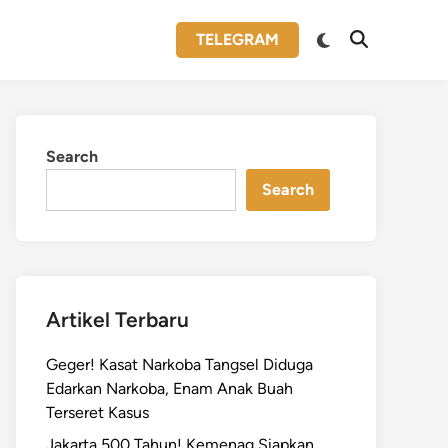
Switch
TELEGRAM
Open
to
Search
dark
mode
Search
Search
Artikel Terbaru
Geger! Kasat Narkoba Tangsel Diduga
Edarkan Narkoba, Enam Anak Buah
Terseret Kasus
Jakarta 500 Tahun! Kemenag Siapkan