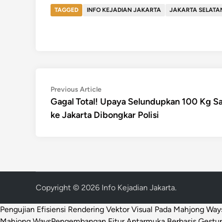
TAGGED
INFO KEJADIAN JAKARTA
JAKARTA SELATA
Post
Previous
Previous Article
article:
Gagal Total! Upaya Selundupkan 100 Kg S
navigation
ke Jakarta Dibongkar Polisi
Copyright © 2026
Info Kejadian Jakarta
.
Pengujian Efisiensi Rendering Vektor Visual Pada Mahjong Way
Mahjong Ways
Pengembangan Fitur Antarmuka Berbasis Gestur