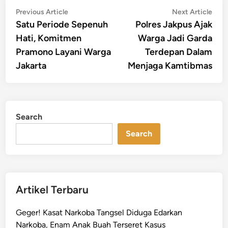
Post
Previous
Nex
Previous Article
Next Article
article:
artic
Satu Periode Sepenuh
Polres Jakpus Ajak
navigation
Hati, Komitmen
Warga Jadi Garda
Pramono Layani Warga
Terdepan Dalam
Jakarta
Menjaga Kamtibmas
Search
Search
Artikel Terbaru
Geger! Kasat Narkoba Tangsel Diduga Edarkan
Narkoba, Enam Anak Buah Terseret Kasus