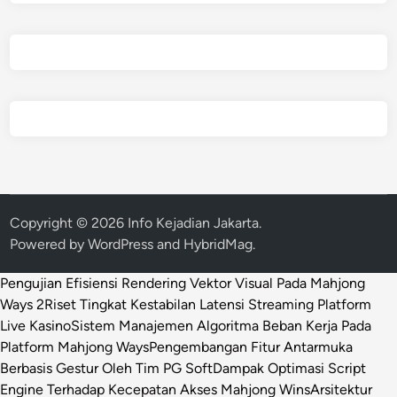
Copyright © 2026
Info Kejadian Jakarta
.
Powered by
WordPress
and
HybridMag
.
Pengujian Efisiensi Rendering Vektor Visual Pada Mahjong
Ways 2
Riset Tingkat Kestabilan Latensi Streaming Platform
Live Kasino
Sistem Manajemen Algoritma Beban Kerja Pada
Platform Mahjong Ways
Pengembangan Fitur Antarmuka
Berbasis Gestur Oleh Tim PG Soft
Dampak Optimasi Script
Engine Terhadap Kecepatan Akses Mahjong Wins
Arsitektur