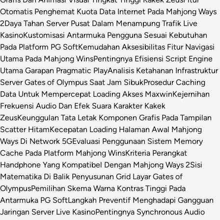
Otomatis Penghemat Kuota Data Internet Pada Mahjong Ways
2
Daya Tahan Server Pusat Dalam Menampung Trafik Live
Kasino
Kustomisasi Antarmuka Pengguna Sesuai Kebutuhan
Pada Platform PG Soft
Kemudahan Aksesibilitas Fitur Navigasi
Utama Pada Mahjong Wins
Pentingnya Efisiensi Script Engine
Utama Garapan Pragmatic Play
Analisis Ketahanan Infrastruktur
Server Gates of Olympus Saat Jam Sibuk
Prosedur Caching
Data Untuk Mempercepat Loading Akses Maxwin
Kejernihan
Frekuensi Audio Dan Efek Suara Karakter Kakek
Zeus
Keunggulan Tata Letak Komponen Grafis Pada Tampilan
Scatter Hitam
Kecepatan Loading Halaman Awal Mahjong
Ways Di Network 5G
Evaluasi Penggunaan Sistem Memory
Cache Pada Platform Mahjong Wins
Kriteria Perangkat
Handphone Yang Kompatibel Dengan Mahjong Ways 2
Sisi
Matematika Di Balik Penyusunan Grid Layar Gates of
Olympus
Pemilihan Skema Warna Kontras Tinggi Pada
Antarmuka PG Soft
Langkah Preventif Menghadapi Gangguan
Jaringan Server Live Kasino
Pentingnya Synchronous Audio