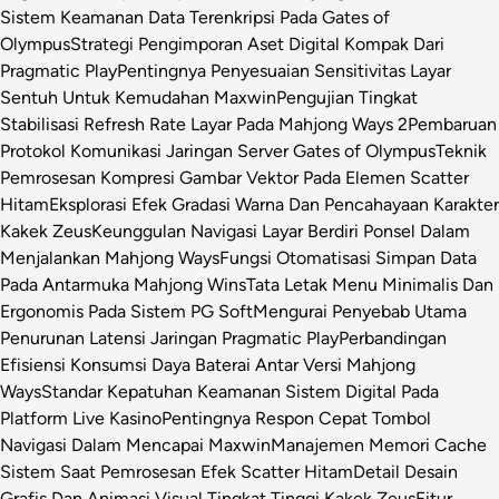
Sistem Keamanan Data Terenkripsi Pada Gates of
Olympus
Strategi Pengimporan Aset Digital Kompak Dari
Pragmatic Play
Pentingnya Penyesuaian Sensitivitas Layar
Sentuh Untuk Kemudahan Maxwin
Pengujian Tingkat
Stabilisasi Refresh Rate Layar Pada Mahjong Ways 2
Pembaruan
Protokol Komunikasi Jaringan Server Gates of Olympus
Teknik
Pemrosesan Kompresi Gambar Vektor Pada Elemen Scatter
Hitam
Eksplorasi Efek Gradasi Warna Dan Pencahayaan Karakter
Kakek Zeus
Keunggulan Navigasi Layar Berdiri Ponsel Dalam
Menjalankan Mahjong Ways
Fungsi Otomatisasi Simpan Data
Pada Antarmuka Mahjong Wins
Tata Letak Menu Minimalis Dan
Ergonomis Pada Sistem PG Soft
Mengurai Penyebab Utama
Penurunan Latensi Jaringan Pragmatic Play
Perbandingan
Efisiensi Konsumsi Daya Baterai Antar Versi Mahjong
Ways
Standar Kepatuhan Keamanan Sistem Digital Pada
Platform Live Kasino
Pentingnya Respon Cepat Tombol
Navigasi Dalam Mencapai Maxwin
Manajemen Memori Cache
Sistem Saat Pemrosesan Efek Scatter Hitam
Detail Desain
Grafis Dan Animasi Visual Tingkat Tinggi Kakek Zeus
Fitur