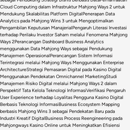
Cloud Computing dalam Infrastruktur Mahjong Ways 2 untuk
Mendukung Skalabilitas Platform Digital
Penerapan Data
Analytics pada Mahjong Wins 3 untuk Mengoptimalkan
Pengambilan Keputusan Manajerial
Pengaruh Literasi Investasi
terhadap Perilaku Investor Saham melalui Fenomena Mahjong
Ways 2
Perancangan Dashboard Business Analytics
menggunakan Data Mahjong Ways sebagai Pendukung
Manajemen Operasional
Perancangan Sistem Informasi
Terintegrasi melalui Mahjong Ways Menggunakan Enterprise
Architecture
Strategi Pemasaran Digital pada Kasino Digital
Menggunakan Pendekatan Omnichannel Marketing
Studi
Manajemen Risiko Digital melalui Mahjong Ways 2 dalam
Perspektif Tata Kelola Teknologi Informasi
Verifikasi Pengaruh
User Experience terhadap Loyalitas Pengguna Kasino Digital
Berbasis Teknologi Informasi
Business Ecosystem Mapping
berbasis Mahjong Wins 3 sebagai Pendekatan Baru pada
Industri Kreatif Digital
Business Process Reengineering pada
Mahjongways Kasino Online untuk Meningkatkan Efisiensi