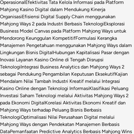
Operasional
Efektivitas Tata Kelola Informasi pada Platform
Mahjong Kasino Digital dalam Mendukung Kinerja
Organisasi
Efisiensi Digital Supply Chain menggunakan
Mahjong Ways 2 pada Industri Berbasis Teknologi
Eksplorasi
Business Model Canvas pada Platform Mahjong Ways untuk
Mendorong Keunggulan Kompetitif
Formulasi Kerangka
Manajemen Pengetahuan menggunakan Mahjong Ways dalam
Lingkungan Bisnis Digital
Hubungan Kapitalisasi Pasar dengan
Inovasi Layanan Kasino Online di Tengah Disrupsi
Teknologi
Integrasi Business Analytics dan Mahjong Ways 2
sebagai Pendukung Pengambilan Keputusan Eksekutif
Kajian
Mendalam Nilai Tambah Industri Kreatif melalui Integrasi
Kasino Online dengan Teknologi Informasi
Klasifikasi Peluang
Investasi Saham Teknologi melalui Aktivitas Mahjong Ways 2
pada Ekonomi Digital
Korelasi Aktivitas Ekonomi Kreatif dan
Mahjong Ways terhadap Peluang Bisnis Berbasis
Teknologi
Optimalisasi Nilai Perusahaan Digital melalui
Mahjong Ways dengan Pendekatan Manajemen Berbasis
Data
Pemanfaatan Predictive Analytics Berbasis Mahjong Wins