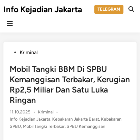
Skip
Info Kejadian Jakarta
TELEGRAM
to
Ope
Sear
content
Main
Menu
Posted
Kriminal
in
Mobil Tangki BBM Di SPBU
Kemanggisan Terbakar, Kerugian
Rp2,5 Miliar Dan Satu Luka
Ringan
Posted
11.10.2025
•
Kriminal
•
in
Info Kejadian Jakarta
,
Kebakaran Jakarta Barat
,
Kebakaran
SPBU
,
Mobil Tangki Terbakar
,
SPBU Kemanggisan