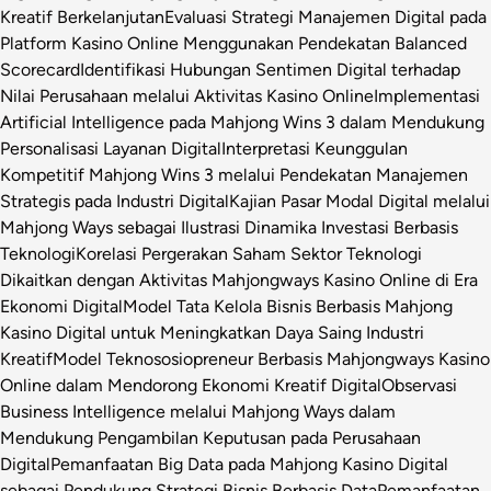
Kreatif Berkelanjutan
Evaluasi Strategi Manajemen Digital pada
Platform Kasino Online Menggunakan Pendekatan Balanced
Scorecard
Identifikasi Hubungan Sentimen Digital terhadap
Nilai Perusahaan melalui Aktivitas Kasino Online
Implementasi
Artificial Intelligence pada Mahjong Wins 3 dalam Mendukung
Personalisasi Layanan Digital
Interpretasi Keunggulan
Kompetitif Mahjong Wins 3 melalui Pendekatan Manajemen
Strategis pada Industri Digital
Kajian Pasar Modal Digital melalui
Mahjong Ways sebagai Ilustrasi Dinamika Investasi Berbasis
Teknologi
Korelasi Pergerakan Saham Sektor Teknologi
Dikaitkan dengan Aktivitas Mahjongways Kasino Online di Era
Ekonomi Digital
Model Tata Kelola Bisnis Berbasis Mahjong
Kasino Digital untuk Meningkatkan Daya Saing Industri
Kreatif
Model Teknososiopreneur Berbasis Mahjongways Kasino
Online dalam Mendorong Ekonomi Kreatif Digital
Observasi
Business Intelligence melalui Mahjong Ways dalam
Mendukung Pengambilan Keputusan pada Perusahaan
Digital
Pemanfaatan Big Data pada Mahjong Kasino Digital
sebagai Pendukung Strategi Bisnis Berbasis Data
Pemanfaatan