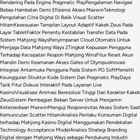
Rendering Pada Engine Pragmatic Play
Pengalaman Navigasi
Bebas Hambatan Demi Efisiensi Akses Maxwin
Teknologi
Pengolahan Citra Digital Di Balik Visual Scatter
Hitam
Kesesuaian Tampilan Layout Adaptif Kakek Zeus Pada
Layar Tablet
Faktor Penentu Kestabilan Transfer Data Pada
Sistem Mahjong Ways
Penyimpanan Cloud Otomatis Untuk
Menjaga Data Mahjong Ways 2
Tingkat Kepuasan Pengguna
Terhadap Kecepatan Respon Mahjong Wins
Fitur Reset Akun
Mandiri Demi Keamanan Akses Gates of Olympus
Inovasi
Integrasi Antarmuka Pengguna Pada Sistem PG Soft
Meneliti
Keunggulan Struktur Kode Sistem Dari Pragmatic Play
Daya
Tarik Fitur Diskusi Interaktif Pada Layanan Live
Kasino
Visualisasi Animasi Beresolusi Tinggi Dari Karakter Kakek
Zeus
Sistem Pembagian Beban Server Untuk Menjamin
Ketersediaan Maxwin
Menguji Responsivitas Akses Sistem Saat
Kemunculan Scatter Hitam
Analisis Perilaku Konsumen Digital
terhadap Mahjong Kasino Digital Menggunakan Pendekatan
Technology Acceptance Model
Analisis Strategi Branding
Digital dengan Mahjong Ways sebagai Pendukung Industri