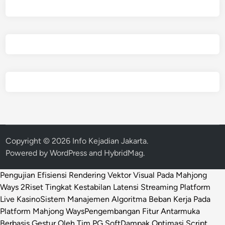
Copyright © 2026
Info Kejadian Jakarta
.
Powered by
WordPress
and
HybridMag
.
Pengujian Efisiensi Rendering Vektor Visual Pada Mahjong
Ways 2
Riset Tingkat Kestabilan Latensi Streaming Platform
Live Kasino
Sistem Manajemen Algoritma Beban Kerja Pada
Platform Mahjong Ways
Pengembangan Fitur Antarmuka
Berbasis Gestur Oleh Tim PG Soft
Dampak Optimasi Script