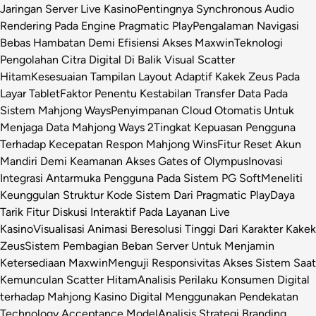
Jaringan Server Live Kasino
Pentingnya Synchronous Audio
Rendering Pada Engine Pragmatic Play
Pengalaman Navigasi
Bebas Hambatan Demi Efisiensi Akses Maxwin
Teknologi
Pengolahan Citra Digital Di Balik Visual Scatter
Hitam
Kesesuaian Tampilan Layout Adaptif Kakek Zeus Pada
Layar Tablet
Faktor Penentu Kestabilan Transfer Data Pada
Sistem Mahjong Ways
Penyimpanan Cloud Otomatis Untuk
Menjaga Data Mahjong Ways 2
Tingkat Kepuasan Pengguna
Terhadap Kecepatan Respon Mahjong Wins
Fitur Reset Akun
Mandiri Demi Keamanan Akses Gates of Olympus
Inovasi
Integrasi Antarmuka Pengguna Pada Sistem PG Soft
Meneliti
Keunggulan Struktur Kode Sistem Dari Pragmatic Play
Daya
Tarik Fitur Diskusi Interaktif Pada Layanan Live
Kasino
Visualisasi Animasi Beresolusi Tinggi Dari Karakter Kakek
Zeus
Sistem Pembagian Beban Server Untuk Menjamin
Ketersediaan Maxwin
Menguji Responsivitas Akses Sistem Saat
Kemunculan Scatter Hitam
Analisis Perilaku Konsumen Digital
terhadap Mahjong Kasino Digital Menggunakan Pendekatan
Technology Acceptance Model
Analisis Strategi Branding