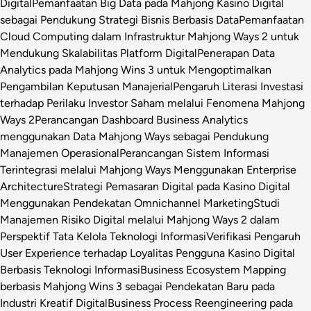
Digital
Pemanfaatan Big Data pada Mahjong Kasino Digital
sebagai Pendukung Strategi Bisnis Berbasis Data
Pemanfaatan
Cloud Computing dalam Infrastruktur Mahjong Ways 2 untuk
Mendukung Skalabilitas Platform Digital
Penerapan Data
Analytics pada Mahjong Wins 3 untuk Mengoptimalkan
Pengambilan Keputusan Manajerial
Pengaruh Literasi Investasi
terhadap Perilaku Investor Saham melalui Fenomena Mahjong
Ways 2
Perancangan Dashboard Business Analytics
menggunakan Data Mahjong Ways sebagai Pendukung
Manajemen Operasional
Perancangan Sistem Informasi
Terintegrasi melalui Mahjong Ways Menggunakan Enterprise
Architecture
Strategi Pemasaran Digital pada Kasino Digital
Menggunakan Pendekatan Omnichannel Marketing
Studi
Manajemen Risiko Digital melalui Mahjong Ways 2 dalam
Perspektif Tata Kelola Teknologi Informasi
Verifikasi Pengaruh
User Experience terhadap Loyalitas Pengguna Kasino Digital
Berbasis Teknologi Informasi
Business Ecosystem Mapping
berbasis Mahjong Wins 3 sebagai Pendekatan Baru pada
Industri Kreatif Digital
Business Process Reengineering pada