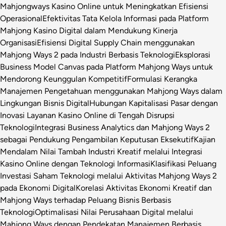
Mahjongways Kasino Online untuk Meningkatkan Efisiensi
Operasional
Efektivitas Tata Kelola Informasi pada Platform
Mahjong Kasino Digital dalam Mendukung Kinerja
Organisasi
Efisiensi Digital Supply Chain menggunakan
Mahjong Ways 2 pada Industri Berbasis Teknologi
Eksplorasi
Business Model Canvas pada Platform Mahjong Ways untuk
Mendorong Keunggulan Kompetitif
Formulasi Kerangka
Manajemen Pengetahuan menggunakan Mahjong Ways dalam
Lingkungan Bisnis Digital
Hubungan Kapitalisasi Pasar dengan
Inovasi Layanan Kasino Online di Tengah Disrupsi
Teknologi
Integrasi Business Analytics dan Mahjong Ways 2
sebagai Pendukung Pengambilan Keputusan Eksekutif
Kajian
Mendalam Nilai Tambah Industri Kreatif melalui Integrasi
Kasino Online dengan Teknologi Informasi
Klasifikasi Peluang
Investasi Saham Teknologi melalui Aktivitas Mahjong Ways 2
pada Ekonomi Digital
Korelasi Aktivitas Ekonomi Kreatif dan
Mahjong Ways terhadap Peluang Bisnis Berbasis
Teknologi
Optimalisasi Nilai Perusahaan Digital melalui
Mahjong Ways dengan Pendekatan Manajemen Berbasis