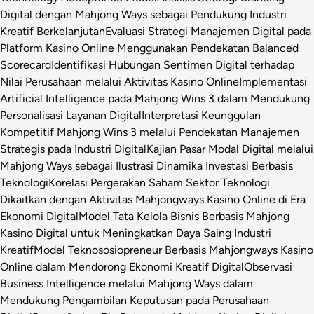
Digital dengan Mahjong Ways sebagai Pendukung Industri
Kreatif Berkelanjutan
Evaluasi Strategi Manajemen Digital pada
Platform Kasino Online Menggunakan Pendekatan Balanced
Scorecard
Identifikasi Hubungan Sentimen Digital terhadap
Nilai Perusahaan melalui Aktivitas Kasino Online
Implementasi
Artificial Intelligence pada Mahjong Wins 3 dalam Mendukung
Personalisasi Layanan Digital
Interpretasi Keunggulan
Kompetitif Mahjong Wins 3 melalui Pendekatan Manajemen
Strategis pada Industri Digital
Kajian Pasar Modal Digital melalui
Mahjong Ways sebagai Ilustrasi Dinamika Investasi Berbasis
Teknologi
Korelasi Pergerakan Saham Sektor Teknologi
Dikaitkan dengan Aktivitas Mahjongways Kasino Online di Era
Ekonomi Digital
Model Tata Kelola Bisnis Berbasis Mahjong
Kasino Digital untuk Meningkatkan Daya Saing Industri
Kreatif
Model Teknososiopreneur Berbasis Mahjongways Kasino
Online dalam Mendorong Ekonomi Kreatif Digital
Observasi
Business Intelligence melalui Mahjong Ways dalam
Mendukung Pengambilan Keputusan pada Perusahaan