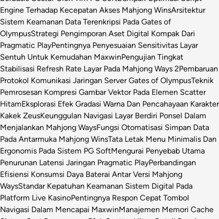
Engine Terhadap Kecepatan Akses Mahjong Wins
Arsitektur
Sistem Keamanan Data Terenkripsi Pada Gates of
Olympus
Strategi Pengimporan Aset Digital Kompak Dari
Pragmatic Play
Pentingnya Penyesuaian Sensitivitas Layar
Sentuh Untuk Kemudahan Maxwin
Pengujian Tingkat
Stabilisasi Refresh Rate Layar Pada Mahjong Ways 2
Pembaruan
Protokol Komunikasi Jaringan Server Gates of Olympus
Teknik
Pemrosesan Kompresi Gambar Vektor Pada Elemen Scatter
Hitam
Eksplorasi Efek Gradasi Warna Dan Pencahayaan Karakter
Kakek Zeus
Keunggulan Navigasi Layar Berdiri Ponsel Dalam
Menjalankan Mahjong Ways
Fungsi Otomatisasi Simpan Data
Pada Antarmuka Mahjong Wins
Tata Letak Menu Minimalis Dan
Ergonomis Pada Sistem PG Soft
Mengurai Penyebab Utama
Penurunan Latensi Jaringan Pragmatic Play
Perbandingan
Efisiensi Konsumsi Daya Baterai Antar Versi Mahjong
Ways
Standar Kepatuhan Keamanan Sistem Digital Pada
Platform Live Kasino
Pentingnya Respon Cepat Tombol
Navigasi Dalam Mencapai Maxwin
Manajemen Memori Cache