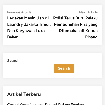
Post
Previous
Nex
Previous Article
Next Article
article:
artic
Ledakan Mesin Uap di
Polisi Terus Buru Pelaku
navigation
Laundry Jakarta Timur,
Pembunuhan Pria yang
Dua Karyawan Luka
Ditemukan di Kebun
Bakar
Pisang
Search
Search
Artikel Terbaru
Geger! Kasat Narkoba Tangsel Diduga Edarkan