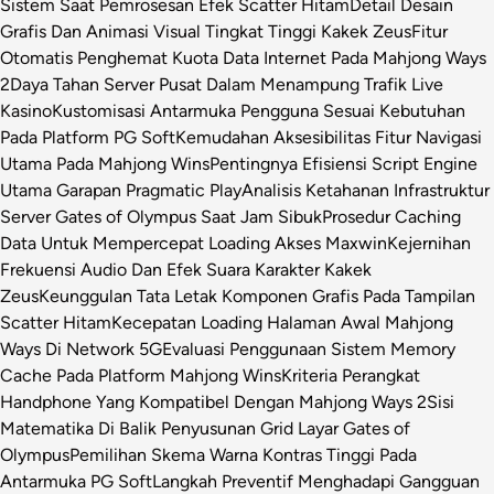
Sistem Saat Pemrosesan Efek Scatter Hitam
Detail Desain
Grafis Dan Animasi Visual Tingkat Tinggi Kakek Zeus
Fitur
Otomatis Penghemat Kuota Data Internet Pada Mahjong Ways
2
Daya Tahan Server Pusat Dalam Menampung Trafik Live
Kasino
Kustomisasi Antarmuka Pengguna Sesuai Kebutuhan
Pada Platform PG Soft
Kemudahan Aksesibilitas Fitur Navigasi
Utama Pada Mahjong Wins
Pentingnya Efisiensi Script Engine
Utama Garapan Pragmatic Play
Analisis Ketahanan Infrastruktur
Server Gates of Olympus Saat Jam Sibuk
Prosedur Caching
Data Untuk Mempercepat Loading Akses Maxwin
Kejernihan
Frekuensi Audio Dan Efek Suara Karakter Kakek
Zeus
Keunggulan Tata Letak Komponen Grafis Pada Tampilan
Scatter Hitam
Kecepatan Loading Halaman Awal Mahjong
Ways Di Network 5G
Evaluasi Penggunaan Sistem Memory
Cache Pada Platform Mahjong Wins
Kriteria Perangkat
Handphone Yang Kompatibel Dengan Mahjong Ways 2
Sisi
Matematika Di Balik Penyusunan Grid Layar Gates of
Olympus
Pemilihan Skema Warna Kontras Tinggi Pada
Antarmuka PG Soft
Langkah Preventif Menghadapi Gangguan