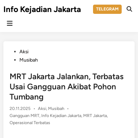
Skip
Info Kejadian Jakarta
TELEGRAM
to
Ope
Sear
content
Main
Menu
Posted
Aksi
in
Musibah
MRT Jakarta Jalankan, Terbatas
Usai Gangguan Akibat Pohon
Tumbang
Posted
20.11.2025
•
Aksi
,
Musibah
•
in
Gangguan MRT
,
Info Kejadian Jakarta
,
MRT Jakarta
,
Operasional Terbatas