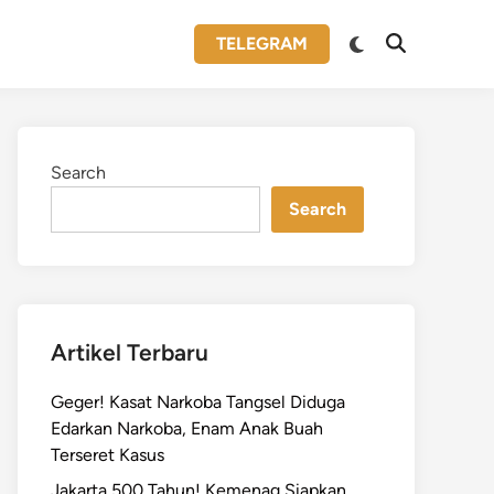
Switch
TELEGRAM
Open
to
Search
dark
mode
Search
Search
Artikel Terbaru
Geger! Kasat Narkoba Tangsel Diduga
Edarkan Narkoba, Enam Anak Buah
Terseret Kasus
Jakarta 500 Tahun! Kemenag Siapkan