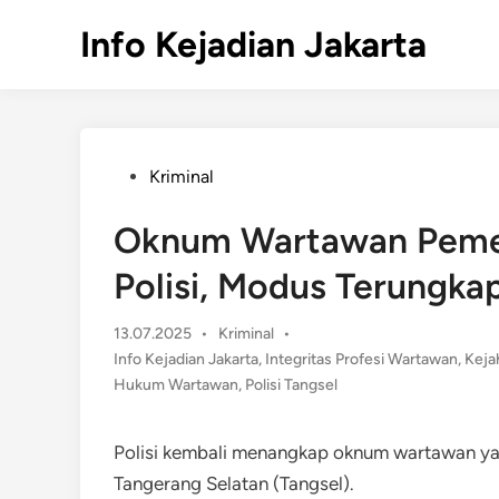
Skip
Info Kejadian Jakarta
to
content
Posted
Kriminal
in
Oknum Wartawan Pemer
Polisi, Modus Terungka
Posted
13.07.2025
•
Kriminal
•
in
Info Kejadian Jakarta
,
Integritas Profesi Wartawan
,
Keja
Hukum Wartawan
,
Polisi Tangsel
Polisi kembali menangkap oknum wartawan ya
Tangerang Selatan (Tangsel).