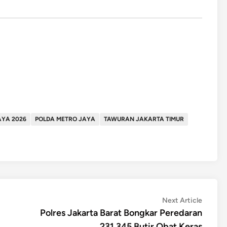
AYA 2026
POLDA METRO JAYA
TAWURAN JAKARTA TIMUR
Next
Next Article
article:
Polres Jakarta Barat Bongkar Peredaran
231.345 Butir Obat Keras