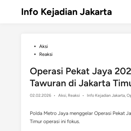
Skip
Info Kejadian Jakarta
to
content
Posted
Aksi
in
Reaksi
Operasi Pekat Jaya 20
Tawuran di Jakarta Tim
Posted
02.02.2026
•
Aksi
,
Reaksi
•
Info Kejadian Jakarta
,
Op
in
Polda Metro Jaya menggelar Operasi Pekat Ja
Timur operasi ini fokus.