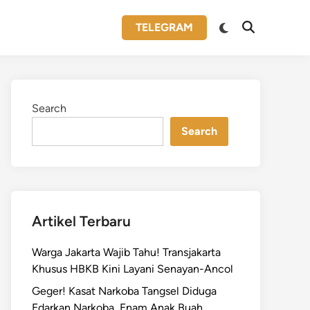
Switch
TELEGRAM
Open
to
Search
dark
mode
Search
Search
Artikel Terbaru
Warga Jakarta Wajib Tahu! Transjakarta
Khusus HBKB Kini Layani Senayan-Ancol
Geger! Kasat Narkoba Tangsel Diduga
Edarkan Narkoba, Enam Anak Buah