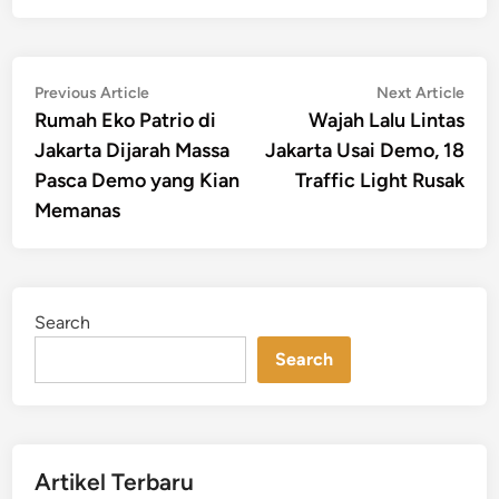
Post
Previous
Nex
Previous Article
Next Article
article:
artic
Rumah Eko Patrio di
Wajah Lalu Lintas
navigation
Jakarta Dijarah Massa
Jakarta Usai Demo, 18
Pasca Demo yang Kian
Traffic Light Rusak
Memanas
Search
Search
Artikel Terbaru