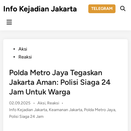
Skip
Info Kejadian Jakarta
TELEGRAM
to
Ope
Sear
content
Main
Menu
Posted
Aksi
in
Reaksi
Polda Metro Jaya Tegaskan
Jakarta Aman: Polisi Siaga 24
Jam Untuk Warga
Posted
02.09.2025
•
Aksi
,
Reaksi
•
in
Info Kejadian Jakarta
,
Keamanan Jakarta
,
Polda Metro Jaya
,
Polisi Siaga 24 Jam