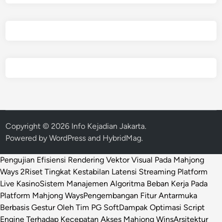
Copyright © 2026
Info Kejadian Jakarta
.
Powered by
WordPress
and
HybridMag
.
Pengujian Efisiensi Rendering Vektor Visual Pada Mahjong
Ways 2
Riset Tingkat Kestabilan Latensi Streaming Platform
Live Kasino
Sistem Manajemen Algoritma Beban Kerja Pada
Platform Mahjong Ways
Pengembangan Fitur Antarmuka
Berbasis Gestur Oleh Tim PG Soft
Dampak Optimasi Script
Engine Terhadap Kecepatan Akses Mahjong Wins
Arsitektur