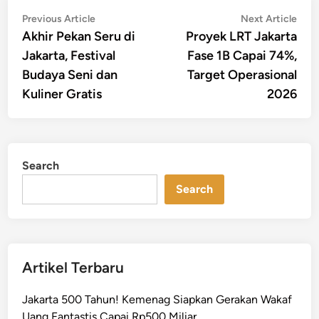
Post
Previous
Nex
Previous Article
Next Article
article:
artic
Akhir Pekan Seru di
Proyek LRT Jakarta
navigation
Jakarta, Festival
Fase 1B Capai 74%,
Budaya Seni dan
Target Operasional
Kuliner Gratis
2026
Search
Search
Artikel Terbaru
Jakarta 500 Tahun! Kemenag Siapkan Gerakan Wakaf
Uang Fantastis Capai Rp500 Miliar