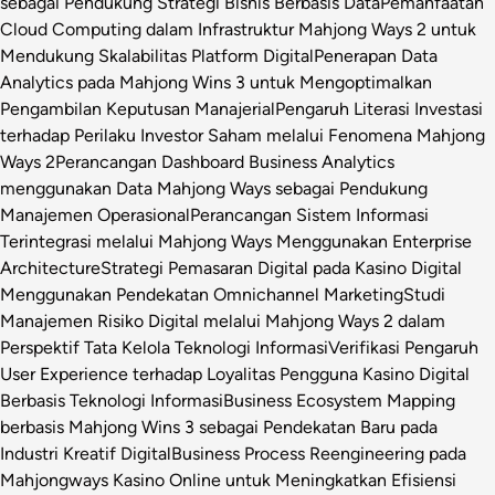
sebagai Pendukung Strategi Bisnis Berbasis Data
Pemanfaatan
Cloud Computing dalam Infrastruktur Mahjong Ways 2 untuk
Mendukung Skalabilitas Platform Digital
Penerapan Data
Analytics pada Mahjong Wins 3 untuk Mengoptimalkan
Pengambilan Keputusan Manajerial
Pengaruh Literasi Investasi
terhadap Perilaku Investor Saham melalui Fenomena Mahjong
Ways 2
Perancangan Dashboard Business Analytics
menggunakan Data Mahjong Ways sebagai Pendukung
Manajemen Operasional
Perancangan Sistem Informasi
Terintegrasi melalui Mahjong Ways Menggunakan Enterprise
Architecture
Strategi Pemasaran Digital pada Kasino Digital
Menggunakan Pendekatan Omnichannel Marketing
Studi
Manajemen Risiko Digital melalui Mahjong Ways 2 dalam
Perspektif Tata Kelola Teknologi Informasi
Verifikasi Pengaruh
User Experience terhadap Loyalitas Pengguna Kasino Digital
Berbasis Teknologi Informasi
Business Ecosystem Mapping
berbasis Mahjong Wins 3 sebagai Pendekatan Baru pada
Industri Kreatif Digital
Business Process Reengineering pada
Mahjongways Kasino Online untuk Meningkatkan Efisiensi