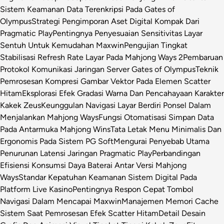
Sistem Keamanan Data Terenkripsi Pada Gates of
Olympus
Strategi Pengimporan Aset Digital Kompak Dari
Pragmatic Play
Pentingnya Penyesuaian Sensitivitas Layar
Sentuh Untuk Kemudahan Maxwin
Pengujian Tingkat
Stabilisasi Refresh Rate Layar Pada Mahjong Ways 2
Pembaruan
Protokol Komunikasi Jaringan Server Gates of Olympus
Teknik
Pemrosesan Kompresi Gambar Vektor Pada Elemen Scatter
Hitam
Eksplorasi Efek Gradasi Warna Dan Pencahayaan Karakter
Kakek Zeus
Keunggulan Navigasi Layar Berdiri Ponsel Dalam
Menjalankan Mahjong Ways
Fungsi Otomatisasi Simpan Data
Pada Antarmuka Mahjong Wins
Tata Letak Menu Minimalis Dan
Ergonomis Pada Sistem PG Soft
Mengurai Penyebab Utama
Penurunan Latensi Jaringan Pragmatic Play
Perbandingan
Efisiensi Konsumsi Daya Baterai Antar Versi Mahjong
Ways
Standar Kepatuhan Keamanan Sistem Digital Pada
Platform Live Kasino
Pentingnya Respon Cepat Tombol
Navigasi Dalam Mencapai Maxwin
Manajemen Memori Cache
Sistem Saat Pemrosesan Efek Scatter Hitam
Detail Desain