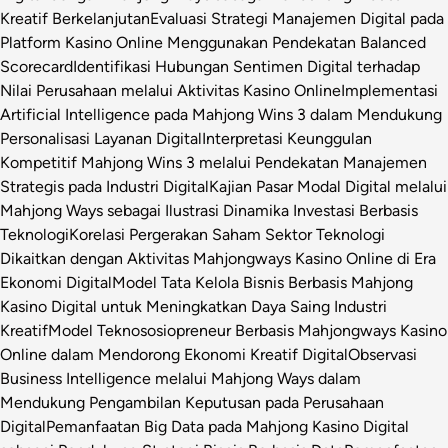
Kreatif Berkelanjutan
Evaluasi Strategi Manajemen Digital pada
Platform Kasino Online Menggunakan Pendekatan Balanced
Scorecard
Identifikasi Hubungan Sentimen Digital terhadap
Nilai Perusahaan melalui Aktivitas Kasino Online
Implementasi
Artificial Intelligence pada Mahjong Wins 3 dalam Mendukung
Personalisasi Layanan Digital
Interpretasi Keunggulan
Kompetitif Mahjong Wins 3 melalui Pendekatan Manajemen
Strategis pada Industri Digital
Kajian Pasar Modal Digital melalui
Mahjong Ways sebagai Ilustrasi Dinamika Investasi Berbasis
Teknologi
Korelasi Pergerakan Saham Sektor Teknologi
Dikaitkan dengan Aktivitas Mahjongways Kasino Online di Era
Ekonomi Digital
Model Tata Kelola Bisnis Berbasis Mahjong
Kasino Digital untuk Meningkatkan Daya Saing Industri
Kreatif
Model Teknososiopreneur Berbasis Mahjongways Kasino
Online dalam Mendorong Ekonomi Kreatif Digital
Observasi
Business Intelligence melalui Mahjong Ways dalam
Mendukung Pengambilan Keputusan pada Perusahaan
Digital
Pemanfaatan Big Data pada Mahjong Kasino Digital