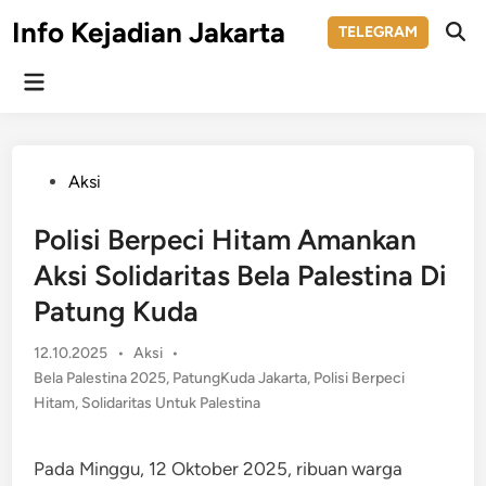
Skip
Info Kejadian Jakarta
TELEGRAM
to
Ope
Sear
content
Main
Menu
Posted
Aksi
in
Polisi Berpeci Hitam Amankan
Aksi Solidaritas Bela Palestina Di
Patung Kuda
Posted
12.10.2025
•
Aksi
•
in
Bela Palestina 2025
,
PatungKuda Jakarta
,
Polisi Berpeci
Hitam
,
Solidaritas Untuk Palestina
Pada Minggu, 12 Oktober 2025, ribuan warga