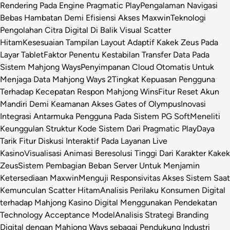
Rendering Pada Engine Pragmatic Play
Pengalaman Navigasi
Bebas Hambatan Demi Efisiensi Akses Maxwin
Teknologi
Pengolahan Citra Digital Di Balik Visual Scatter
Hitam
Kesesuaian Tampilan Layout Adaptif Kakek Zeus Pada
Layar Tablet
Faktor Penentu Kestabilan Transfer Data Pada
Sistem Mahjong Ways
Penyimpanan Cloud Otomatis Untuk
Menjaga Data Mahjong Ways 2
Tingkat Kepuasan Pengguna
Terhadap Kecepatan Respon Mahjong Wins
Fitur Reset Akun
Mandiri Demi Keamanan Akses Gates of Olympus
Inovasi
Integrasi Antarmuka Pengguna Pada Sistem PG Soft
Meneliti
Keunggulan Struktur Kode Sistem Dari Pragmatic Play
Daya
Tarik Fitur Diskusi Interaktif Pada Layanan Live
Kasino
Visualisasi Animasi Beresolusi Tinggi Dari Karakter Kakek
Zeus
Sistem Pembagian Beban Server Untuk Menjamin
Ketersediaan Maxwin
Menguji Responsivitas Akses Sistem Saat
Kemunculan Scatter Hitam
Analisis Perilaku Konsumen Digital
terhadap Mahjong Kasino Digital Menggunakan Pendekatan
Technology Acceptance Model
Analisis Strategi Branding
Digital dengan Mahjong Ways sebagai Pendukung Industri