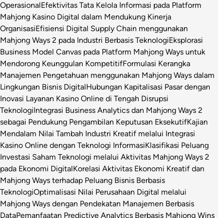
Operasional
Efektivitas Tata Kelola Informasi pada Platform
Mahjong Kasino Digital dalam Mendukung Kinerja
Organisasi
Efisiensi Digital Supply Chain menggunakan
Mahjong Ways 2 pada Industri Berbasis Teknologi
Eksplorasi
Business Model Canvas pada Platform Mahjong Ways untuk
Mendorong Keunggulan Kompetitif
Formulasi Kerangka
Manajemen Pengetahuan menggunakan Mahjong Ways dalam
Lingkungan Bisnis Digital
Hubungan Kapitalisasi Pasar dengan
Inovasi Layanan Kasino Online di Tengah Disrupsi
Teknologi
Integrasi Business Analytics dan Mahjong Ways 2
sebagai Pendukung Pengambilan Keputusan Eksekutif
Kajian
Mendalam Nilai Tambah Industri Kreatif melalui Integrasi
Kasino Online dengan Teknologi Informasi
Klasifikasi Peluang
Investasi Saham Teknologi melalui Aktivitas Mahjong Ways 2
pada Ekonomi Digital
Korelasi Aktivitas Ekonomi Kreatif dan
Mahjong Ways terhadap Peluang Bisnis Berbasis
Teknologi
Optimalisasi Nilai Perusahaan Digital melalui
Mahjong Ways dengan Pendekatan Manajemen Berbasis
Data
Pemanfaatan Predictive Analytics Berbasis Mahjong Wins