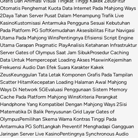
Grafis Dan Animasi Visual Tingkat Tinggi Kakek Zeus
Fitur
Otomatis Penghemat Kuota Data Internet Pada Mahjong Ways
2
Daya Tahan Server Pusat Dalam Menampung Trafik Live
Kasino
Kustomisasi Antarmuka Pengguna Sesuai Kebutuhan
Pada Platform PG Soft
Kemudahan Aksesibilitas Fitur Navigasi
Utama Pada Mahjong Wins
Pentingnya Efisiensi Script Engine
Utama Garapan Pragmatic Play
Analisis Ketahanan Infrastruktur
Server Gates of Olympus Saat Jam Sibuk
Prosedur Caching
Data Untuk Mempercepat Loading Akses Maxwin
Kejernihan
Frekuensi Audio Dan Efek Suara Karakter Kakek
Zeus
Keunggulan Tata Letak Komponen Grafis Pada Tampilan
Scatter Hitam
Kecepatan Loading Halaman Awal Mahjong
Ways Di Network 5G
Evaluasi Penggunaan Sistem Memory
Cache Pada Platform Mahjong Wins
Kriteria Perangkat
Handphone Yang Kompatibel Dengan Mahjong Ways 2
Sisi
Matematika Di Balik Penyusunan Grid Layar Gates of
Olympus
Pemilihan Skema Warna Kontras Tinggi Pada
Antarmuka PG Soft
Langkah Preventif Menghadapi Gangguan
Jaringan Server Live Kasino
Pentingnya Synchronous Audio