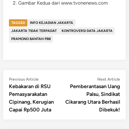
Gambar Kedua dari www.tvonenews.com
TAGGED
INFO KEJADIAN JAKARTA
JAKARTA TIDAK TERPADAT
KONTROVERSI DATA JAKARTA
PRAMONO BANTAH PBB
Post
Previous
Nex
Previous Article
Next Article
article:
artic
Kebakaran di RSU
Pemberantasan Uang
navigation
Pemasyarakatan
Palsu, Sindikat
Cipinang, Kerugian
Cikarang Utara Berhasil
Capai Rp500 Juta
Dibekuk!