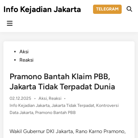
Skip
Info Kejadian Jakarta
TELEGRAM
to
Ope
Sear
content
Main
Menu
Posted
Aksi
in
Reaksi
Pramono Bantah Klaim PBB,
Jakarta Tidak Terpadat Dunia
Posted
02.12.2025
•
Aksi
,
Reaksi
•
in
Info Kejadian Jakarta
,
Jakarta Tidak Terpadat
,
Kontroversi
Data Jakarta
,
Pramono Bantah PBB
Wakil Gubernur DKI Jakarta, Rano Karno Pramono,