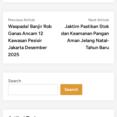
Post
Previous
Nex
Previous Article
Next Article
article:
artic
Waspada! Banjir Rob
Jaktim Pastikan Stok
navigation
Ganas Ancam 12
dan Keamanan Pangan
Kawasan Pesisir
Aman Jelang Natal-
Jakarta Desember
Tahun Baru
2025
Search
Search