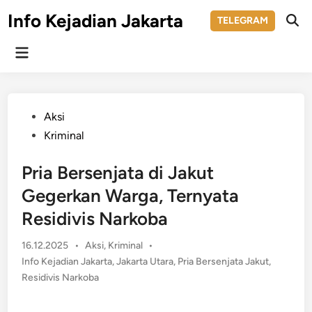
Skip
Info Kejadian Jakarta
TELEGRAM
to
Ope
Sear
content
Main
Menu
Posted
Aksi
in
Kriminal
Pria Bersenjata di Jakut
Gegerkan Warga, Ternyata
Residivis Narkoba
Posted
16.12.2025
•
Aksi
,
Kriminal
•
in
Info Kejadian Jakarta
,
Jakarta Utara
,
Pria Bersenjata Jakut
,
Residivis Narkoba