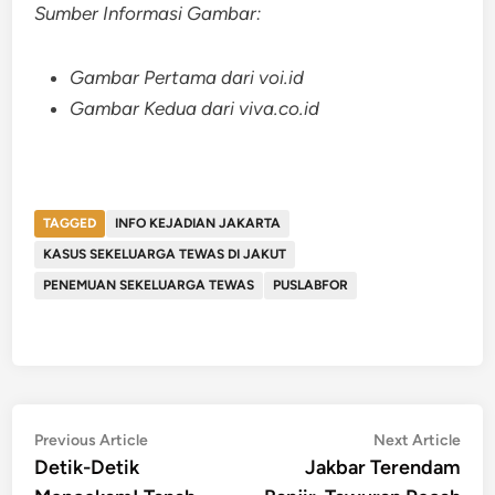
Sumber Informasi Gambar:
Gambar Pertama dari voi.id
Gambar Kedua dari viva.co.id
TAGGED
INFO KEJADIAN JAKARTA
KASUS SEKELUARGA TEWAS DI JAKUT
PENEMUAN SEKELUARGA TEWAS
PUSLABFOR
Post
Previous
Nex
Previous Article
Next Article
article:
artic
Detik-Detik
Jakbar Terendam
navigation