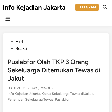
Skip
Info Kejadian Jakarta
TELEGRAM
to
Ope
Sear
content
Main
Menu
Posted
Aksi
in
Reaksi
Puslabfor Olah TKP 3 Orang
Sekeluarga Ditemukan Tewas di
Jakut
Posted
03.01.2026
•
Aksi
,
Reaksi
•
in
Info Kejadian Jakarta
,
Kasus Sekeluarga Tewas di Jakut
,
Penemuan Sekeluarga Tewas
,
Puslabfor