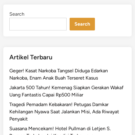
r
d
a
i
Search
n
n
Search
T
a
n
g
g
Artikel Terbaru
u
l
Geger! Kasat Narkoba Tangsel Diduga Edarkan
M
Narkoba, Enam Anak Buah Terseret Kasus
u
Jakarta 500 Tahun! Kemenag Siapkan Gerakan Wakaf
a
Uang Fantastis Capai Rp500 Miliar
r
a
Tragedi Pemadam Kebakaran! Petugas Damkar
,
Kehilangan Nyawa Saat Jalankan Misi, Ada Riwayat
B
Penyakit
a
Suasana Mencekam! Hotel Pullman di Letjen S.
r