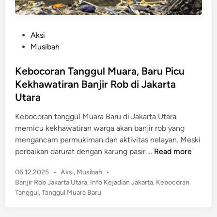
P
Aksi
o
Musibah
s
t
Kebocoran Tanggul Muara, Baru Picu
e
Kekhawatiran Banjir Rob di Jakarta
d
Utara
i
n
Kebocoran tanggul Muara Baru di Jakarta Utara
memicu kekhawatiran warga akan banjir rob yang
mengancam permukiman dan aktivitas nelayan. Meski
K
perbaikan darurat dengan karung pasir …
Read more
e
P
06.12.2025
•
Aksi
,
Musibah
•
b
o
Banjir Rob Jakarta Utara
,
Info Kejadian Jakarta
,
Kebocoran
o
s
Tanggul
,
Tanggul Muara Baru
c
t
o
e