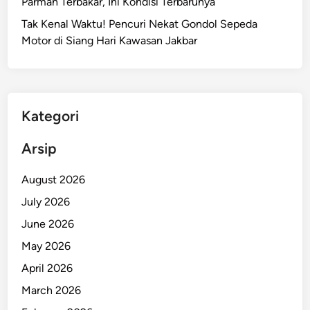
Parman Terbakar, Ini Kondisi Terbarunya
u
Tak Kenal Waktu! Pencuri Nekat Gondol Sepeda
P
Motor di Siang Hari Kawasan Jakbar
i
c
u
K
e
Kategori
k
h
Arsip
a
w
August 2026
a
July 2026
t
June 2026
i
r
May 2026
a
April 2026
n
March 2026
B
a