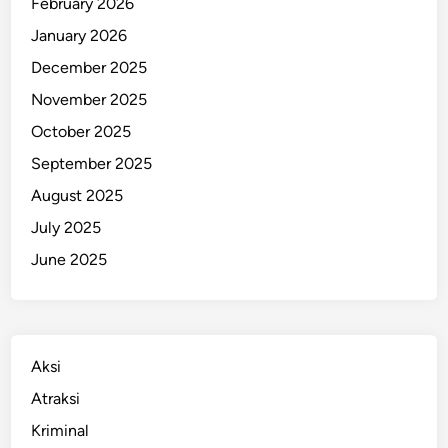
February 2026
n
January 2026
j
December 2025
i
r
November 2025
R
October 2025
o
September 2025
b
d
August 2025
i
July 2025
J
June 2025
a
k
a
r
t
Aksi
a
Atraksi
U
Kriminal
t