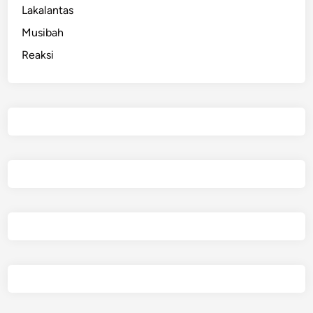
a
Lakalantas
r
Musibah
a
Reaksi