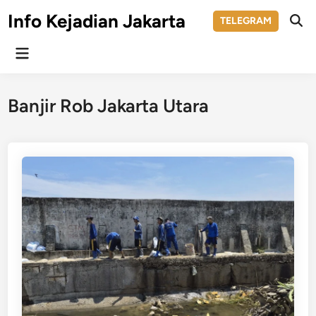
Skip
Info Kejadian Jakarta
TELEGRAM
to
Ope
Sear
content
Main
Menu
Banjir Rob Jakarta Utara