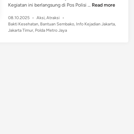
P
Kegiatan ini berlangsung di Pos Polisi …
Read more
o
P
08.10.2025
•
Aksi
,
Atraksi
•
l
o
Bakti Kesehatan
,
Bantuan Sembako
,
Info Kejadian Jakarta
,
d
s
Jakarta Timur
,
Polda Metro Jaya
a
t
M
e
e
d
t
i
n
r
o
J
a
y
a
G
e
l
a
r