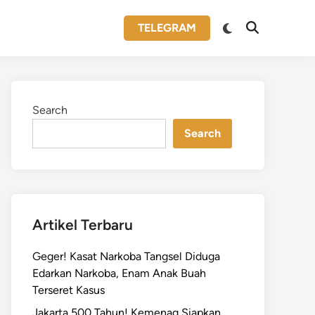
Switch
TELEGRAM
Open
to
Search
dark
mode
Search
Search
Artikel Terbaru
Geger! Kasat Narkoba Tangsel Diduga
Edarkan Narkoba, Enam Anak Buah
Terseret Kasus
Jakarta 500 Tahun! Kemenag Siapkan