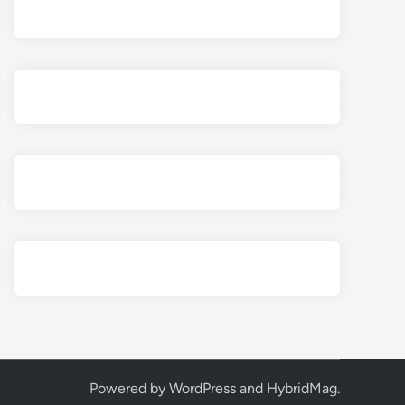
Powered by
WordPress
and
HybridMag
.