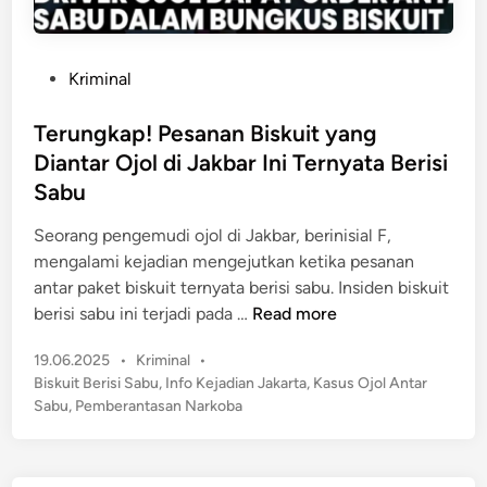
P
Kriminal
o
s
Terungkap! Pesanan Biskuit yang
t
Diantar Ojol di Jakbar Ini Ternyata Berisi
e
Sabu
d
i
Seorang pengemudi ojol di Jakbar, berinisial F,
n
mengalami kejadian mengejutkan ketika pesanan
antar paket biskuit ternyata berisi sabu. Insiden biskuit
T
berisi sabu ini terjadi pada …
Read more
e
P
19.06.2025
•
Kriminal
•
r
o
Biskuit Berisi Sabu
,
Info Kejadian Jakarta
,
Kasus Ojol Antar
u
s
Sabu
,
Pemberantasan Narkoba
n
t
g
e
k
d