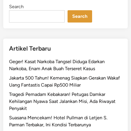
a
i
Search
n
p
!
Search
P
e
s
a
Artikel Terbaru
n
a
Geger! Kasat Narkoba Tangsel Diduga Edarkan
n
Narkoba, Enam Anak Buah Terseret Kasus
B
Jakarta 500 Tahun! Kemenag Siapkan Gerakan Wakaf
i
Uang Fantastis Capai Rp500 Miliar
s
k
Tragedi Pemadam Kebakaran! Petugas Damkar
u
Kehilangan Nyawa Saat Jalankan Misi, Ada Riwayat
i
Penyakit
t
Suasana Mencekam! Hotel Pullman di Letjen S.
y
Parman Terbakar, Ini Kondisi Terbarunya
a