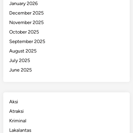
January 2026
a
December 2025
r
I
November 2025
n
October 2025
i
September 2025
T
e
August 2025
r
July 2025
n
June 2025
y
a
t
a
B
Aksi
e
Atraksi
r
Kriminal
i
s
Lakalantas