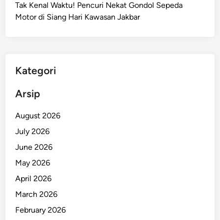
Tak Kenal Waktu! Pencuri Nekat Gondol Sepeda
n
Motor di Siang Hari Kawasan Jakbar
g
D
i
a
n
Kategori
t
a
Arsip
r
O
August 2026
j
July 2026
o
June 2026
l
d
May 2026
i
April 2026
J
March 2026
a
k
February 2026
b