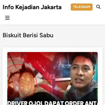
Skip
Info Kejadian Jakarta
TELEGRAM
to
Ope
Sear
content
Main
Menu
Biskuit Berisi Sabu