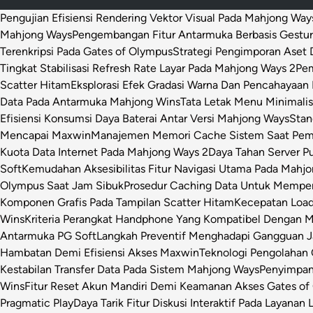
Pengujian Efisiensi Rendering Vektor Visual Pada Mahjong Way
Mahjong Ways
Pengembangan Fitur Antarmuka Berbasis Gestur
Terenkripsi Pada Gates of Olympus
Strategi Pengimporan Aset D
Tingkat Stabilisasi Refresh Rate Layar Pada Mahjong Ways 2
Pem
Scatter Hitam
Eksplorasi Efek Gradasi Warna Dan Pencahayaan 
Data Pada Antarmuka Mahjong Wins
Tata Letak Menu Minimali
Efisiensi Konsumsi Daya Baterai Antar Versi Mahjong Ways
Stan
Mencapai Maxwin
Manajemen Memori Cache Sistem Saat Pemr
Kuota Data Internet Pada Mahjong Ways 2
Daya Tahan Server P
Soft
Kemudahan Aksesibilitas Fitur Navigasi Utama Pada Mahj
Olympus Saat Jam Sibuk
Prosedur Caching Data Untuk Mempe
Komponen Grafis Pada Tampilan Scatter Hitam
Kecepatan Loa
Wins
Kriteria Perangkat Handphone Yang Kompatibel Dengan 
Antarmuka PG Soft
Langkah Preventif Menghadapi Gangguan Ja
Hambatan Demi Efisiensi Akses Maxwin
Teknologi Pengolahan C
Kestabilan Transfer Data Pada Sistem Mahjong Ways
Penyimpan
Wins
Fitur Reset Akun Mandiri Demi Keamanan Akses Gates of
Pragmatic Play
Daya Tarik Fitur Diskusi Interaktif Pada Layanan 