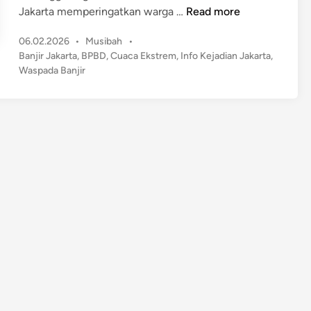
W
Jakarta memperingatkan warga …
Read more
a
P
06.02.2026
•
Musibah
•
s
o
Banjir Jakarta
,
BPBD
,
Cuaca Ekstrem
,
Info Kejadian Jakarta
,
p
s
Waspada Banjir
a
t
d
e
a
d
!
i
n
B
P
B
D
S
e
b
u
t
B
a