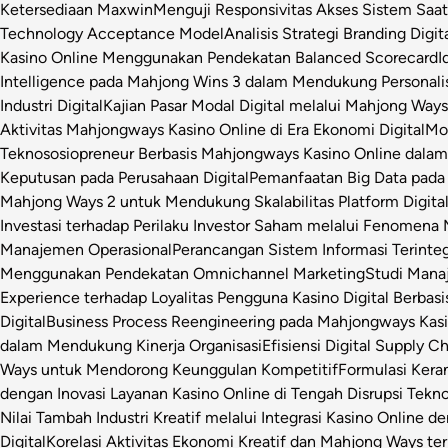
Ketersediaan Maxwin
Menguji Responsivitas Akses Sistem Saa
Technology Acceptance Model
Analisis Strategi Branding Dig
Kasino Online Menggunakan Pendekatan Balanced Scorecard
I
Intelligence pada Mahjong Wins 3 dalam Mendukung Personalis
Industri Digital
Kajian Pasar Modal Digital melalui Mahjong Ways 
Aktivitas Mahjongways Kasino Online di Era Ekonomi Digital
Mod
Teknososiopreneur Berbasis Mahjongways Kasino Online dalam
Keputusan pada Perusahaan Digital
Pemanfaatan Big Data pada 
Mahjong Ways 2 untuk Mendukung Skalabilitas Platform Digita
Investasi terhadap Perilaku Investor Saham melalui Fenomena
Manajemen Operasional
Perancangan Sistem Informasi Terinte
Menggunakan Pendekatan Omnichannel Marketing
Studi Manaj
Experience terhadap Loyalitas Pengguna Kasino Digital Berbasi
Digital
Business Process Reengineering pada Mahjongways Kasin
dalam Mendukung Kinerja Organisasi
Efisiensi Digital Supply 
Ways untuk Mendorong Keunggulan Kompetitif
Formulasi Ker
dengan Inovasi Layanan Kasino Online di Tengah Disrupsi Tekno
Nilai Tambah Industri Kreatif melalui Integrasi Kasino Online d
Digital
Korelasi Aktivitas Ekonomi Kreatif dan Mahjong Ways ter