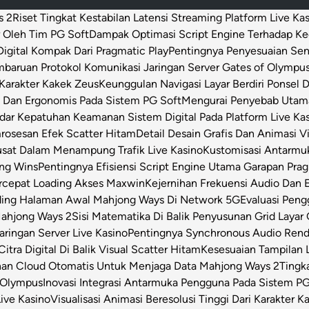
s 2
Riset Tingkat Kestabilan Latensi Streaming Platform Live Ka
 Oleh Tim PG Soft
Dampak Optimasi Script Engine Terhadap K
igital Kompak Dari Pragmatic Play
Pentingnya Penyesuaian Sen
baruan Protokol Komunikasi Jaringan Server Gates of Olympu
Karakter Kakek Zeus
Keunggulan Navigasi Layar Berdiri Ponsel
s Dan Ergonomis Pada Sistem PG Soft
Mengurai Penyebab Utama 
dar Kepatuhan Keamanan Sistem Digital Pada Platform Live Ka
osesan Efek Scatter Hitam
Detail Desain Grafis Dan Animasi V
usat Dalam Menampung Trafik Live Kasino
Kustomisasi Antarmu
ong Wins
Pentingnya Efisiensi Script Engine Utama Garapan Prag
rcepat Loading Akses Maxwin
Kejernihan Frekuensi Audio Dan 
ding Halaman Awal Mahjong Ways Di Network 5G
Evaluasi Pen
Mahjong Ways 2
Sisi Matematika Di Balik Penyusunan Grid Layar
ringan Server Live Kasino
Pentingnya Synchronous Audio Rende
itra Digital Di Balik Visual Scatter Hitam
Kesesuaian Tampilan L
an Cloud Otomatis Untuk Menjaga Data Mahjong Ways 2
Tingk
 Olympus
Inovasi Integrasi Antarmuka Pengguna Pada Sistem PG
Live Kasino
Visualisasi Animasi Beresolusi Tinggi Dari Karakter 