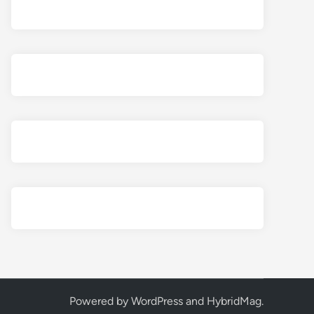
Powered by
WordPress
and
HybridMag
.