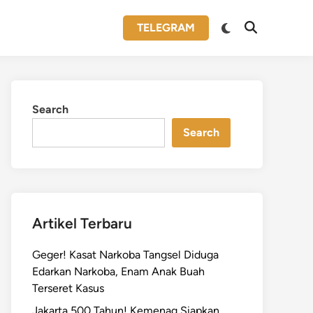
Switch
TELEGRAM
Open
to
Search
dark
mode
Search
Search
Artikel Terbaru
Geger! Kasat Narkoba Tangsel Diduga
Edarkan Narkoba, Enam Anak Buah
Terseret Kasus
Jakarta 500 Tahun! Kemenag Siapkan