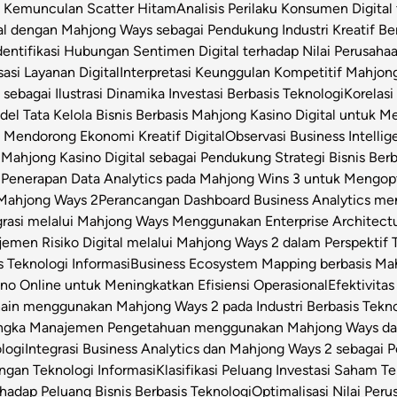
t Kemunculan Scatter Hitam
Analisis Perilaku Konsumen Digita
ital dengan Mahjong Ways sebagai Pendukung Industri Kreatif Be
dentifikasi Hubungan Sentimen Digital terhadap Nilai Perusahaa
asi Layanan Digital
Interpretasi Keunggulan Kompetitif Mahjon
sebagai Ilustrasi Dinamika Investasi Berbasis Teknologi
Korelas
el Tata Kelola Bisnis Berbasis Mahjong Kasino Digital untuk Me
 Mendorong Ekonomi Kreatif Digital
Observasi Business Intell
Mahjong Kasino Digital sebagai Pendukung Strategi Bisnis Berb
l
Penerapan Data Analytics pada Mahjong Wins 3 untuk Mengop
 Mahjong Ways 2
Perancangan Dashboard Business Analytics m
grasi melalui Mahjong Ways Menggunakan Enterprise Architect
emen Risiko Digital melalui Mahjong Ways 2 dalam Perspektif T
s Teknologi Informasi
Business Ecosystem Mapping berbasis Mahj
o Online untuk Meningkatkan Efisiensi Operasional
Efektivita
Chain menggunakan Mahjong Ways 2 pada Industri Berbasis Tekn
angka Manajemen Pengetahuan menggunakan Mahjong Ways dala
logi
Integrasi Business Analytics dan Mahjong Ways 2 sebagai
engan Teknologi Informasi
Klasifikasi Peluang Investasi Saham 
hadap Peluang Bisnis Berbasis Teknologi
Optimalisasi Nilai Per