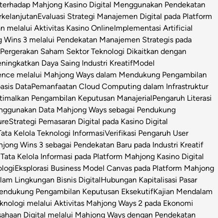
l terhadap Mahjong Kasino Digital Menggunakan Pendekatan
rkelanjutan
Evaluasi Strategi Manajemen Digital pada Platform
n melalui Aktivitas Kasino Online
Implementasi Artificial
g Wins 3 melalui Pendekatan Manajemen Strategis pada
i Pergerakan Saham Sektor Teknologi Dikaitkan dengan
ningkatkan Daya Saing Industri Kreatif
Model
igence melalui Mahjong Ways dalam Mendukung Pengambilan
asis Data
Pemanfaatan Cloud Computing dalam Infrastruktur
timalkan Pengambilan Keputusan Manajerial
Pengaruh Literasi
enggunakan Data Mahjong Ways sebagai Pendukung
ure
Strategi Pemasaran Digital pada Kasino Digital
ata Kelola Teknologi Informasi
Verifikasi Pengaruh User
ong Wins 3 sebagai Pendekatan Baru pada Industri Kreatif
s Tata Kelola Informasi pada Platform Mahjong Kasino Digital
ologi
Eksplorasi Business Model Canvas pada Platform Mahjong
m Lingkungan Bisnis Digital
Hubungan Kapitalisasi Pasar
 Pendukung Pengambilan Keputusan Eksekutif
Kajian Mendalam
Teknologi melalui Aktivitas Mahjong Ways 2 pada Ekonomi
usahaan Digital melalui Mahjong Ways dengan Pendekatan