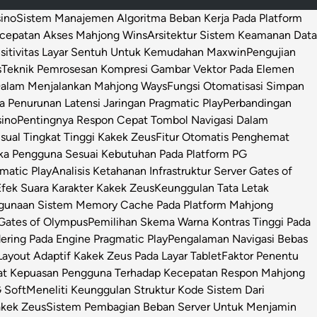
sino
Sistem Manajemen Algoritma Beban Kerja Pada Platform
ecepatan Akses Mahjong Wins
Arsitektur Sistem Keamanan Data
sitivitas Layar Sentuh Untuk Kemudahan Maxwin
Pengujian
s
Teknik Pemrosesan Kompresi Gambar Vektor Pada Elemen
 Dalam Menjalankan Mahjong Ways
Fungsi Otomatisasi Simpan
Penurunan Latensi Jaringan Pragmatic Play
Perbandingan
sino
Pentingnya Respon Cepat Tombol Navigasi Dalam
isual Tingkat Tinggi Kakek Zeus
Fitur Otomatis Penghemat
ka Pengguna Sesuai Kebutuhan Pada Platform PG
matic Play
Analisis Ketahanan Infrastruktur Server Gates of
Efek Suara Karakter Kakek Zeus
Keunggulan Tata Letak
ggunaan Sistem Memory Cache Pada Platform Mahjong
 Gates of Olympus
Pemilihan Skema Warna Kontras Tinggi Pada
ring Pada Engine Pragmatic Play
Pengalaman Navigasi Bebas
ayout Adaptif Kakek Zeus Pada Layar Tablet
Faktor Penentu
at Kepuasan Pengguna Terhadap Kecepatan Respon Mahjong
 Soft
Meneliti Keunggulan Struktur Kode Sistem Dari
Kakek Zeus
Sistem Pembagian Beban Server Untuk Menjamin