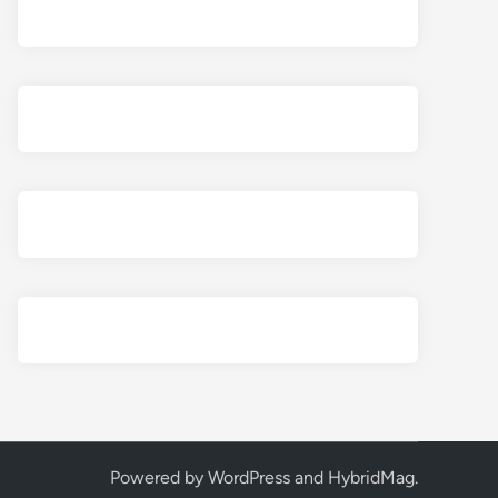
Powered by
WordPress
and
HybridMag
.