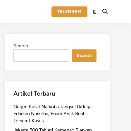
Switch
TELEGRAM
Open
to
Search
dark
mode
Search
Search
Artikel Terbaru
Geger! Kasat Narkoba Tangsel Diduga
Edarkan Narkoba, Enam Anak Buah
Terseret Kasus
Jakarta 500 Tahun! Kemenag Siapkan