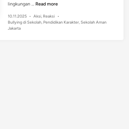
C
lingkungan …
Read more
e
P
10.11.2025
•
Aksi
,
Reaksi
•
g
o
Bullying di Sekolah
,
Pendidikan Karakter
,
Sekolah Aman
a
s
Jakarta
h
t
B
e
u
d
l
i
n
l
y
i
n
g
S
e
j
a
k
D