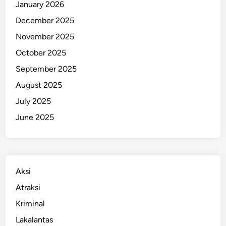
January 2026
e
December 2025
r
h
November 2025
a
October 2025
s
September 2025
i
l
August 2025
D
July 2025
i
June 2025
b
e
k
u
k
Aksi
!
Atraksi
Kriminal
Lakalantas