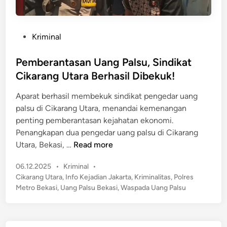
P
Kriminal
o
s
Pemberantasan Uang Palsu, Sindikat
t
Cikarang Utara Berhasil Dibekuk!
e
Aparat berhasil membekuk sindikat pengedar uang
d
palsu di Cikarang Utara, menandai kemenangan
i
penting pemberantasan kejahatan ekonomi.
n
Penangkapan dua pengedar uang palsu di Cikarang
P
Utara, Bekasi, …
Read more
e
P
06.12.2025
•
Kriminal
•
m
o
Cikarang Utara
,
Info Kejadian Jakarta
,
Kriminalitas
,
Polres
b
s
Metro Bekasi
,
Uang Palsu Bekasi
,
Waspada Uang Palsu
e
t
r
e
a
d