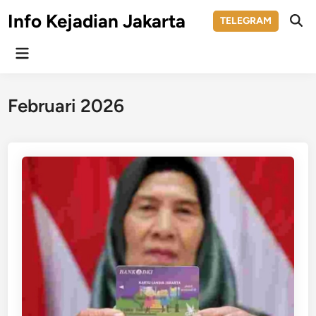
Skip
Info Kejadian Jakarta
TELEGRAM
to
Ope
Sear
content
Main
Menu
Februari 2026