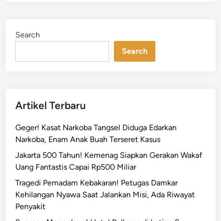
g
e
k
d
a
i
Search
n
p
!
Search
R
i
b
u
Artikel Terbaru
a
n
Geger! Kasat Narkoba Tangsel Diduga Edarkan
W
Narkoba, Enam Anak Buah Terseret Kasus
a
Jakarta 500 Tahun! Kemenag Siapkan Gerakan Wakaf
r
Uang Fantastis Capai Rp500 Miliar
g
a
Tragedi Pemadam Kebakaran! Petugas Damkar
J
Kehilangan Nyawa Saat Jalankan Misi, Ada Riwayat
a
Penyakit
k