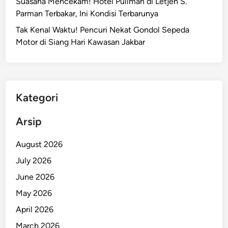
Suasana Mencekam! Hotel Pullman di Letjen S.
a
Parman Terbakar, Ini Kondisi Terbarunya
r
Tak Kenal Waktu! Pencuri Nekat Gondol Sepeda
t
Motor di Siang Hari Kawasan Jakbar
a
T
e
r
i
Kategori
m
a
Arsip
B
a
August 2026
n
July 2026
t
June 2026
u
a
May 2026
n
April 2026
F
March 2026
a