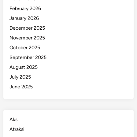
n
February 2026
t
January 2026
a
December 2025
s
t
November 2025
i
October 2025
s
September 2025
d
i
August 2025
F
July 2025
e
June 2025
b
r
u
a
r
Aksi
i
Atraksi
2