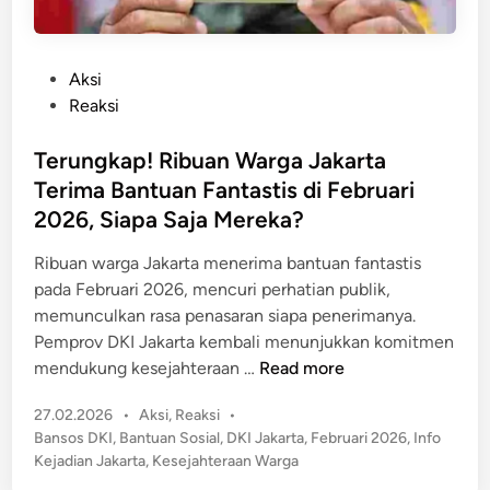
P
Aksi
o
Reaksi
s
t
Terungkap! Ribuan Warga Jakarta
e
Terima Bantuan Fantastis di Februari
d
2026, Siapa Saja Mereka?
i
n
Ribuan warga Jakarta menerima bantuan fantastis
pada Februari 2026, mencuri perhatian publik,
memunculkan rasa penasaran siapa penerimanya.
Pemprov DKI Jakarta kembali menunjukkan komitmen
T
mendukung kesejahteraan …
Read more
e
P
27.02.2026
•
Aksi
,
Reaksi
•
r
o
Bansos DKI
,
Bantuan Sosial
,
DKI Jakarta
,
Februari 2026
,
Info
u
s
Kejadian Jakarta
,
Kesejahteraan Warga
n
t