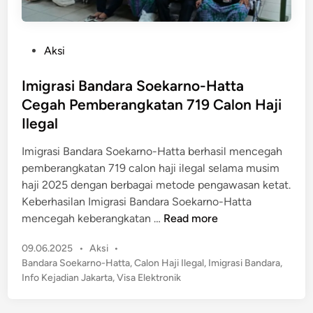
P
Aksi
o
s
Imigrasi Bandara Soekarno-Hatta
t
Cegah Pemberangkatan 719 Calon Haji
e
Ilegal
d
i
Imigrasi Bandara Soekarno-Hatta berhasil mencegah
n
pemberangkatan 719 calon haji ilegal selama musim
haji 2025 dengan berbagai metode pengawasan ketat.
Keberhasilan Imigrasi Bandara Soekarno-Hatta
I
mencegah keberangkatan …
Read more
m
P
09.06.2025
•
Aksi
•
i
o
Bandara Soekarno-Hatta
,
Calon Haji Ilegal
,
Imigrasi Bandara
,
g
s
Info Kejadian Jakarta
,
Visa Elektronik
r
t
a
e