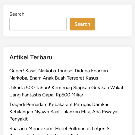
s
d
i
i
Search
n
B
a
Search
n
d
a
r
Artikel Terbaru
a
S
Geger! Kasat Narkoba Tangsel Diduga Edarkan
o
Narkoba, Enam Anak Buah Terseret Kasus
e
Jakarta 500 Tahun! Kemenag Siapkan Gerakan Wakaf
k
Uang Fantastis Capai Rp500 Miliar
a
r
Tragedi Pemadam Kebakaran! Petugas Damkar
n
Kehilangan Nyawa Saat Jalankan Misi, Ada Riwayat
o
Penyakit
-
Suasana Mencekam! Hotel Pullman di Letjen S.
H