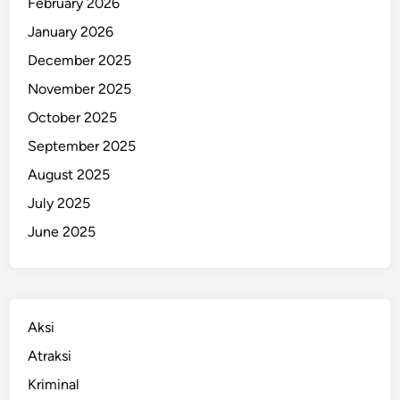
February 2026
a
January 2026
t
December 2025
a
n
November 2025
7
October 2025
1
September 2025
9
C
August 2025
a
July 2025
l
June 2025
o
n
H
a
j
Aksi
i
Atraksi
I
Kriminal
l