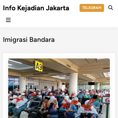
Skip
Info Kejadian Jakarta
TELEGRAM
to
Ope
Sear
content
Main
Menu
Imigrasi Bandara