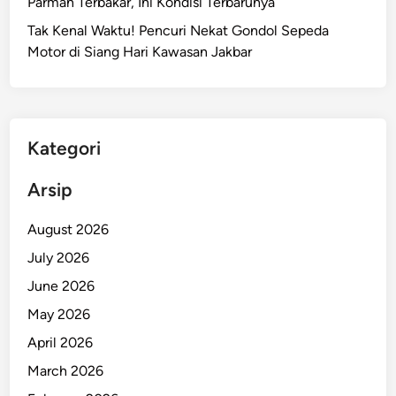
Parman Terbakar, Ini Kondisi Terbarunya
a
Tak Kenal Waktu! Pencuri Nekat Gondol Sepeda
t
Motor di Siang Hari Kawasan Jakbar
t
a
C
e
g
Kategori
a
h
Arsip
P
e
August 2026
m
July 2026
b
June 2026
e
r
May 2026
a
April 2026
n
March 2026
g
k