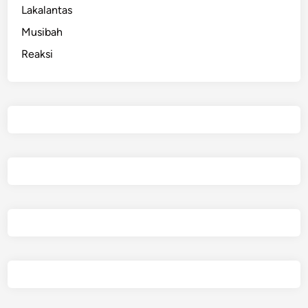
e
Lakalantas
g
Musibah
a
Reaksi
l