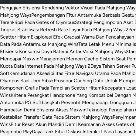
Pengujian Efisiensi Rendering Vektor Visual Pada Mahjong Way
Mahjong Ways
Pengembangan Fitur Antarmuka Berbasis Gestur
Terenkripsi Pada Gates of Olympus
Strategi Pengimporan Aset D
Tingkat Stabilisasi Refresh Rate Layar Pada Mahjong Ways 2
Pem
Scatter Hitam
Eksplorasi Efek Gradasi Warna Dan Pencahayaan 
Data Pada Antarmuka Mahjong Wins
Tata Letak Menu Minimali
Efisiensi Konsumsi Daya Baterai Antar Versi Mahjong Ways
Stan
Mencapai Maxwin
Manajemen Memori Cache Sistem Saat Pemr
Kuota Data Internet Pada Mahjong Ways 2
Daya Tahan Server P
Soft
Kemudahan Aksesibilitas Fitur Navigasi Utama Pada Mahj
Olympus Saat Jam Sibuk
Prosedur Caching Data Untuk Mempe
Komponen Grafis Pada Tampilan Scatter Hitam
Kecepatan Loa
Wins
Kriteria Perangkat Handphone Yang Kompatibel Dengan 
Antarmuka PG Soft
Langkah Preventif Menghadapi Gangguan Ja
Hambatan Demi Efisiensi Akses Maxwin
Teknologi Pengolahan C
Kestabilan Transfer Data Pada Sistem Mahjong Ways
Penyimpan
Wins
Fitur Reset Akun Mandiri Demi Keamanan Akses Gates of
Pragmatic Play
Daya Tarik Fitur Diskusi Interaktif Pada Layanan 