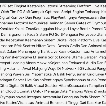
s 2
Riset Tingkat Kestabilan Latensi Streaming Platform Live Ka
 Oleh Tim PG Soft
Dampak Optimasi Script Engine Terhadap K
igital Kompak Dari Pragmatic Play
Pentingnya Penyesuaian Sen
baruan Protokol Komunikasi Jaringan Server Gates of Olympu
Karakter Kakek Zeus
Keunggulan Navigasi Layar Berdiri Ponsel
s Dan Ergonomis Pada Sistem PG Soft
Mengurai Penyebab Utama 
dar Kepatuhan Keamanan Sistem Digital Pada Platform Live Ka
osesan Efek Scatter Hitam
Detail Desain Grafis Dan Animasi V
usat Dalam Menampung Trafik Live Kasino
Kustomisasi Antarmu
ong Wins
Pentingnya Efisiensi Script Engine Utama Garapan Prag
rcepat Loading Akses Maxwin
Kejernihan Frekuensi Audio Dan 
ding Halaman Awal Mahjong Ways Di Network 5G
Evaluasi Pen
Mahjong Ways 2
Sisi Matematika Di Balik Penyusunan Grid Layar
ringan Server Live Kasino
Pentingnya Synchronous Audio Rende
itra Digital Di Balik Visual Scatter Hitam
Kesesuaian Tampilan L
an Cloud Otomatis Untuk Menjaga Data Mahjong Ways 2
Tingk
 Olympus
Inovasi Integrasi Antarmuka Pengguna Pada Sistem PG
Live Kasino
Visualisasi Animasi Beresolusi Tinggi Dari Karakter 