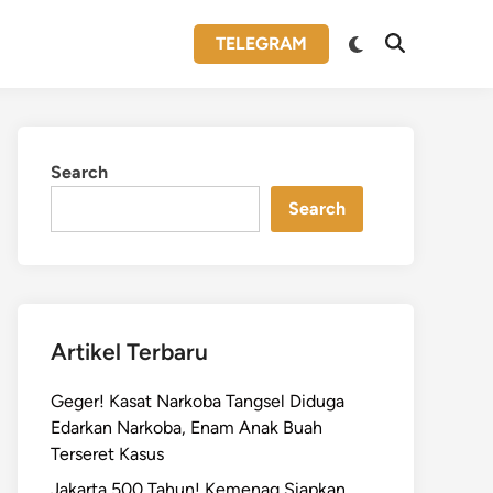
Switch
TELEGRAM
Open
to
Search
dark
mode
Search
Search
Artikel Terbaru
Geger! Kasat Narkoba Tangsel Diduga
Edarkan Narkoba, Enam Anak Buah
Terseret Kasus
Jakarta 500 Tahun! Kemenag Siapkan