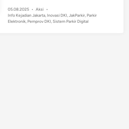
m
P
05.08.2025
•
Aksi
•
p
o
Info Kejadian Jakarta
,
Inovasi DKI
,
JakParkir
,
Parkir
r
s
Elektronik
,
Pemprov DKI
,
Sistem Parkir Digital
o
t
v
e
D
d
K
i
n
I
L
u
n
c
u
r
k
a
n
S
i