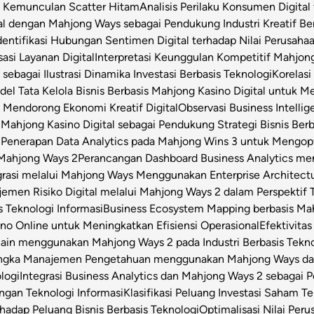
t Kemunculan Scatter Hitam
Analisis Perilaku Konsumen Digita
ital dengan Mahjong Ways sebagai Pendukung Industri Kreatif Be
dentifikasi Hubungan Sentimen Digital terhadap Nilai Perusahaa
asi Layanan Digital
Interpretasi Keunggulan Kompetitif Mahjon
sebagai Ilustrasi Dinamika Investasi Berbasis Teknologi
Korelas
el Tata Kelola Bisnis Berbasis Mahjong Kasino Digital untuk Me
 Mendorong Ekonomi Kreatif Digital
Observasi Business Intell
Mahjong Kasino Digital sebagai Pendukung Strategi Bisnis Berb
l
Penerapan Data Analytics pada Mahjong Wins 3 untuk Mengop
 Mahjong Ways 2
Perancangan Dashboard Business Analytics m
grasi melalui Mahjong Ways Menggunakan Enterprise Architect
emen Risiko Digital melalui Mahjong Ways 2 dalam Perspektif T
s Teknologi Informasi
Business Ecosystem Mapping berbasis Mahj
o Online untuk Meningkatkan Efisiensi Operasional
Efektivita
Chain menggunakan Mahjong Ways 2 pada Industri Berbasis Tekn
angka Manajemen Pengetahuan menggunakan Mahjong Ways dala
logi
Integrasi Business Analytics dan Mahjong Ways 2 sebagai
engan Teknologi Informasi
Klasifikasi Peluang Investasi Saham 
hadap Peluang Bisnis Berbasis Teknologi
Optimalisasi Nilai Per