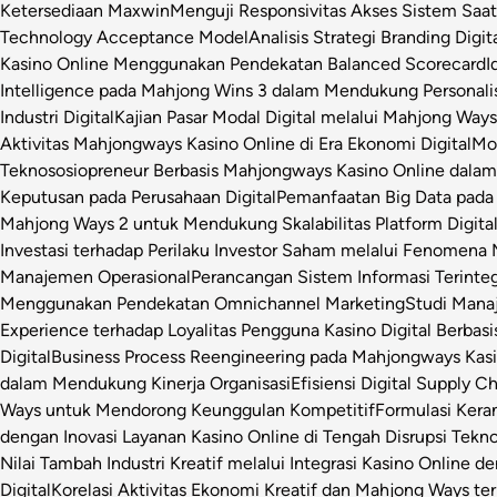
Ketersediaan Maxwin
Menguji Responsivitas Akses Sistem Saa
Technology Acceptance Model
Analisis Strategi Branding Dig
Kasino Online Menggunakan Pendekatan Balanced Scorecard
I
Intelligence pada Mahjong Wins 3 dalam Mendukung Personalis
Industri Digital
Kajian Pasar Modal Digital melalui Mahjong Ways 
Aktivitas Mahjongways Kasino Online di Era Ekonomi Digital
Mod
Teknososiopreneur Berbasis Mahjongways Kasino Online dalam
Keputusan pada Perusahaan Digital
Pemanfaatan Big Data pada 
Mahjong Ways 2 untuk Mendukung Skalabilitas Platform Digita
Investasi terhadap Perilaku Investor Saham melalui Fenomena
Manajemen Operasional
Perancangan Sistem Informasi Terinte
Menggunakan Pendekatan Omnichannel Marketing
Studi Manaj
Experience terhadap Loyalitas Pengguna Kasino Digital Berbasi
Digital
Business Process Reengineering pada Mahjongways Kasin
dalam Mendukung Kinerja Organisasi
Efisiensi Digital Supply 
Ways untuk Mendorong Keunggulan Kompetitif
Formulasi Ker
dengan Inovasi Layanan Kasino Online di Tengah Disrupsi Tekno
Nilai Tambah Industri Kreatif melalui Integrasi Kasino Online d
Digital
Korelasi Aktivitas Ekonomi Kreatif dan Mahjong Ways ter