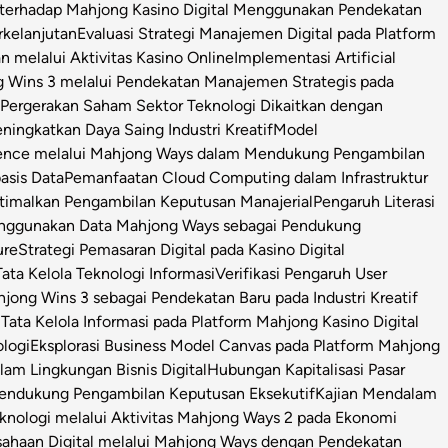
l terhadap Mahjong Kasino Digital Menggunakan Pendekatan
rkelanjutan
Evaluasi Strategi Manajemen Digital pada Platform
n melalui Aktivitas Kasino Online
Implementasi Artificial
g Wins 3 melalui Pendekatan Manajemen Strategis pada
i Pergerakan Saham Sektor Teknologi Dikaitkan dengan
ningkatkan Daya Saing Industri Kreatif
Model
igence melalui Mahjong Ways dalam Mendukung Pengambilan
asis Data
Pemanfaatan Cloud Computing dalam Infrastruktur
timalkan Pengambilan Keputusan Manajerial
Pengaruh Literasi
enggunakan Data Mahjong Ways sebagai Pendukung
ure
Strategi Pemasaran Digital pada Kasino Digital
ata Kelola Teknologi Informasi
Verifikasi Pengaruh User
ong Wins 3 sebagai Pendekatan Baru pada Industri Kreatif
s Tata Kelola Informasi pada Platform Mahjong Kasino Digital
ologi
Eksplorasi Business Model Canvas pada Platform Mahjong
m Lingkungan Bisnis Digital
Hubungan Kapitalisasi Pasar
 Pendukung Pengambilan Keputusan Eksekutif
Kajian Mendalam
Teknologi melalui Aktivitas Mahjong Ways 2 pada Ekonomi
usahaan Digital melalui Mahjong Ways dengan Pendekatan