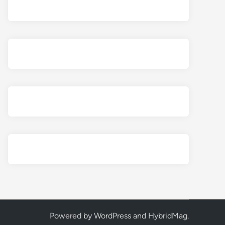
Powered by
WordPress
and
HybridMag
.