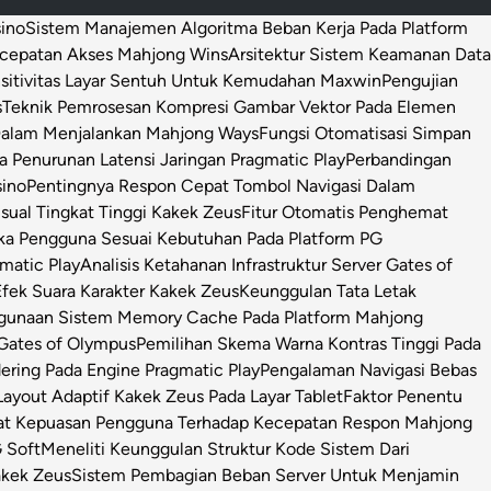
sino
Sistem Manajemen Algoritma Beban Kerja Pada Platform
ecepatan Akses Mahjong Wins
Arsitektur Sistem Keamanan Data
sitivitas Layar Sentuh Untuk Kemudahan Maxwin
Pengujian
s
Teknik Pemrosesan Kompresi Gambar Vektor Pada Elemen
 Dalam Menjalankan Mahjong Ways
Fungsi Otomatisasi Simpan
Penurunan Latensi Jaringan Pragmatic Play
Perbandingan
sino
Pentingnya Respon Cepat Tombol Navigasi Dalam
isual Tingkat Tinggi Kakek Zeus
Fitur Otomatis Penghemat
ka Pengguna Sesuai Kebutuhan Pada Platform PG
matic Play
Analisis Ketahanan Infrastruktur Server Gates of
Efek Suara Karakter Kakek Zeus
Keunggulan Tata Letak
ggunaan Sistem Memory Cache Pada Platform Mahjong
 Gates of Olympus
Pemilihan Skema Warna Kontras Tinggi Pada
ring Pada Engine Pragmatic Play
Pengalaman Navigasi Bebas
ayout Adaptif Kakek Zeus Pada Layar Tablet
Faktor Penentu
at Kepuasan Pengguna Terhadap Kecepatan Respon Mahjong
 Soft
Meneliti Keunggulan Struktur Kode Sistem Dari
Kakek Zeus
Sistem Pembagian Beban Server Untuk Menjamin