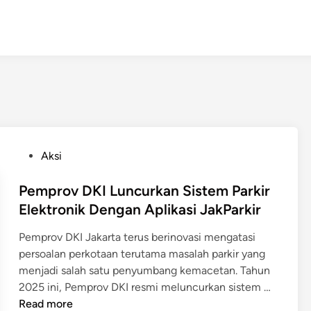
P
Aksi
o
s
Pemprov DKI Luncurkan Sistem Parkir
t
Elektronik Dengan Aplikasi JakParkir
e
Pemprov DKI Jakarta terus berinovasi mengatasi
d
persoalan perkotaan terutama masalah parkir yang
i
menjadi salah satu penyumbang kemacetan. Tahun
n
P
2025 ini, Pemprov DKI resmi meluncurkan sistem …
e
Read more