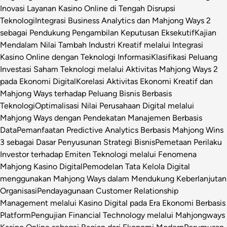
Inovasi Layanan Kasino Online di Tengah Disrupsi
Teknologi
Integrasi Business Analytics dan Mahjong Ways 2
sebagai Pendukung Pengambilan Keputusan Eksekutif
Kajian
Mendalam Nilai Tambah Industri Kreatif melalui Integrasi
Kasino Online dengan Teknologi Informasi
Klasifikasi Peluang
Investasi Saham Teknologi melalui Aktivitas Mahjong Ways 2
pada Ekonomi Digital
Korelasi Aktivitas Ekonomi Kreatif dan
Mahjong Ways terhadap Peluang Bisnis Berbasis
Teknologi
Optimalisasi Nilai Perusahaan Digital melalui
Mahjong Ways dengan Pendekatan Manajemen Berbasis
Data
Pemanfaatan Predictive Analytics Berbasis Mahjong Wins
3 sebagai Dasar Penyusunan Strategi Bisnis
Pemetaan Perilaku
Investor terhadap Emiten Teknologi melalui Fenomena
Mahjong Kasino Digital
Pemodelan Tata Kelola Digital
menggunakan Mahjong Ways dalam Mendukung Keberlanjutan
Organisasi
Pendayagunaan Customer Relationship
Management melalui Kasino Digital pada Era Ekonomi Berbasis
Platform
Pengujian Financial Technology melalui Mahjongways