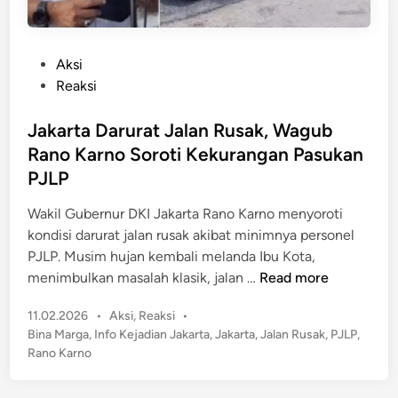
P
Aksi
o
Reaksi
s
t
Jakarta Darurat Jalan Rusak, Wagub
e
Rano Karno Soroti Kekurangan Pasukan
d
PJLP
i
n
Wakil Gubernur DKI Jakarta Rano Karno menyoroti
kondisi darurat jalan rusak akibat minimnya personel
PJLP. Musim hujan kembali melanda Ibu Kota,
J
menimbulkan masalah klasik, jalan …
Read more
a
P
11.02.2026
•
Aksi
,
Reaksi
•
k
o
Bina Marga
,
Info Kejadian Jakarta
,
Jakarta
,
Jalan Rusak
,
PJLP
,
a
s
Rano Karno
r
t
t
e