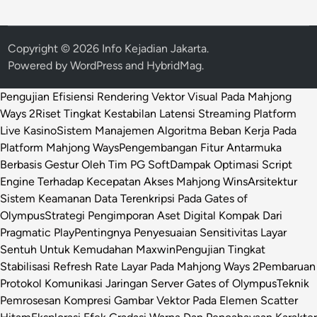
Copyright © 2026
Info Kejadian Jakarta
.
Powered by
WordPress
and
HybridMag
.
Pengujian Efisiensi Rendering Vektor Visual Pada Mahjong
Ways 2
Riset Tingkat Kestabilan Latensi Streaming Platform
Live Kasino
Sistem Manajemen Algoritma Beban Kerja Pada
Platform Mahjong Ways
Pengembangan Fitur Antarmuka
Berbasis Gestur Oleh Tim PG Soft
Dampak Optimasi Script
Engine Terhadap Kecepatan Akses Mahjong Wins
Arsitektur
Sistem Keamanan Data Terenkripsi Pada Gates of
Olympus
Strategi Pengimporan Aset Digital Kompak Dari
Pragmatic Play
Pentingnya Penyesuaian Sensitivitas Layar
Sentuh Untuk Kemudahan Maxwin
Pengujian Tingkat
Stabilisasi Refresh Rate Layar Pada Mahjong Ways 2
Pembaruan
Protokol Komunikasi Jaringan Server Gates of Olympus
Teknik
Pemrosesan Kompresi Gambar Vektor Pada Elemen Scatter