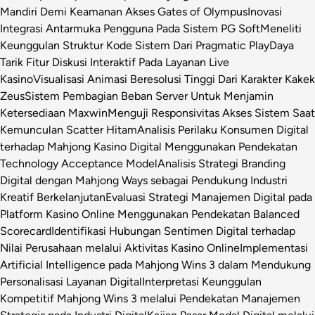
Mandiri Demi Keamanan Akses Gates of Olympus
Inovasi
Integrasi Antarmuka Pengguna Pada Sistem PG Soft
Meneliti
Keunggulan Struktur Kode Sistem Dari Pragmatic Play
Daya
Tarik Fitur Diskusi Interaktif Pada Layanan Live
Kasino
Visualisasi Animasi Beresolusi Tinggi Dari Karakter Kakek
Zeus
Sistem Pembagian Beban Server Untuk Menjamin
Ketersediaan Maxwin
Menguji Responsivitas Akses Sistem Saat
Kemunculan Scatter Hitam
Analisis Perilaku Konsumen Digital
terhadap Mahjong Kasino Digital Menggunakan Pendekatan
Technology Acceptance Model
Analisis Strategi Branding
Digital dengan Mahjong Ways sebagai Pendukung Industri
Kreatif Berkelanjutan
Evaluasi Strategi Manajemen Digital pada
Platform Kasino Online Menggunakan Pendekatan Balanced
Scorecard
Identifikasi Hubungan Sentimen Digital terhadap
Nilai Perusahaan melalui Aktivitas Kasino Online
Implementasi
Artificial Intelligence pada Mahjong Wins 3 dalam Mendukung
Personalisasi Layanan Digital
Interpretasi Keunggulan
Kompetitif Mahjong Wins 3 melalui Pendekatan Manajemen