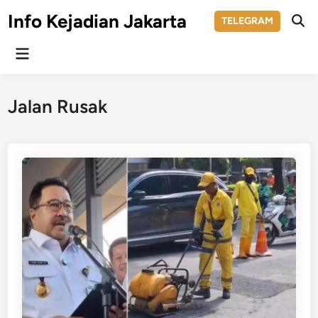
Skip
Info Kejadian Jakarta
TELEGRAM
to
Ope
Sear
content
Main
Menu
Jalan Rusak