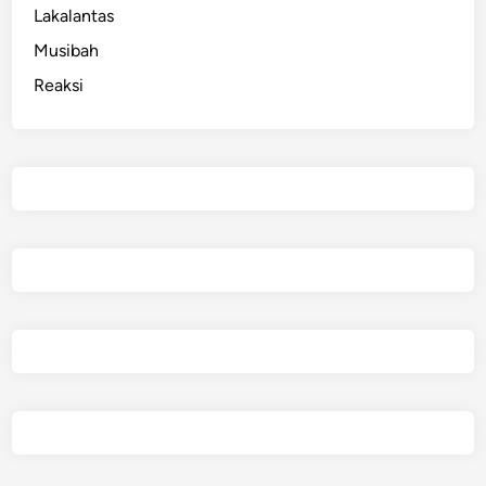
P
Lakalantas
J
Musibah
L
Reaksi
P