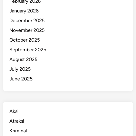
February 2026
i
January 2026
K
December 2025
e
k
November 2025
u
October 2025
r
September 2025
a
n
August 2025
g
July 2025
a
June 2025
n
P
a
s
u
Aksi
k
Atraksi
a
Kriminal
n