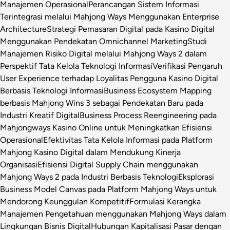
Manajemen Operasional
Perancangan Sistem Informasi
Terintegrasi melalui Mahjong Ways Menggunakan Enterprise
Architecture
Strategi Pemasaran Digital pada Kasino Digital
Menggunakan Pendekatan Omnichannel Marketing
Studi
Manajemen Risiko Digital melalui Mahjong Ways 2 dalam
Perspektif Tata Kelola Teknologi Informasi
Verifikasi Pengaruh
User Experience terhadap Loyalitas Pengguna Kasino Digital
Berbasis Teknologi Informasi
Business Ecosystem Mapping
berbasis Mahjong Wins 3 sebagai Pendekatan Baru pada
Industri Kreatif Digital
Business Process Reengineering pada
Mahjongways Kasino Online untuk Meningkatkan Efisiensi
Operasional
Efektivitas Tata Kelola Informasi pada Platform
Mahjong Kasino Digital dalam Mendukung Kinerja
Organisasi
Efisiensi Digital Supply Chain menggunakan
Mahjong Ways 2 pada Industri Berbasis Teknologi
Eksplorasi
Business Model Canvas pada Platform Mahjong Ways untuk
Mendorong Keunggulan Kompetitif
Formulasi Kerangka
Manajemen Pengetahuan menggunakan Mahjong Ways dalam
Lingkungan Bisnis Digital
Hubungan Kapitalisasi Pasar dengan