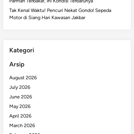
Parman Terbakar, Ini Kondisi Terbarunya
W
Tak Kenal Waktu! Pencuri Nekat Gondol Sepeda
a
Motor di Siang Hari Kawasan Jakbar
g
u
b
R
a
Kategori
n
o
Arsip
K
a
August 2026
r
July 2026
n
June 2026
o
S
May 2026
o
April 2026
r
March 2026
o
t