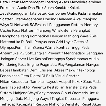
Data Untuk Mempercepat Loading Akses Maxwin
Kejernihan
Frekuensi Audio Dan Efek Suara Karakter Kakek
Zeus
Keunggulan Tata Letak Komponen Grafis Pada Tampilan
Scatter Hitam
Kecepatan Loading Halaman Awal Mahjong
Ways Di Network 5G
Evaluasi Penggunaan Sistem Memory
Cache Pada Platform Mahjong Wins
Kriteria Perangkat
Handphone Yang Kompatibel Dengan Mahjong Ways 2
Sisi
Matematika Di Balik Penyusunan Grid Layar Gates of
Olympus
Pemilihan Skema Warna Kontras Tinggi Pada
Antarmuka PG Soft
Langkah Preventif Menghadapi Gangguan
Jaringan Server Live Kasino
Pentingnya Synchronous Audio
Rendering Pada Engine Pragmatic Play
Pengalaman Navigasi
Bebas Hambatan Demi Efisiensi Akses Maxwin
Teknologi
Pengolahan Citra Digital Di Balik Visual Scatter
Hitam
Kesesuaian Tampilan Layout Adaptif Kakek Zeus Pada
Layar Tablet
Faktor Penentu Kestabilan Transfer Data Pada
Sistem Mahjong Ways
Penyimpanan Cloud Otomatis Untuk
Menjaga Data Mahjong Ways 2
Tingkat Kepuasan Pengguna
Terhadap Kecepatan Respon Mahjong Wins
Fitur Reset Akun