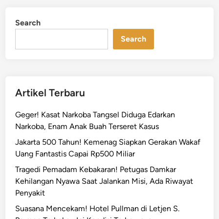
a
d
D
i
Search
n
a
Search
r
u
r
a
t
Artikel Terbaru
J
a
Geger! Kasat Narkoba Tangsel Diduga Edarkan
l
Narkoba, Enam Anak Buah Terseret Kasus
a
Jakarta 500 Tahun! Kemenag Siapkan Gerakan Wakaf
n
Uang Fantastis Capai Rp500 Miliar
R
u
Tragedi Pemadam Kebakaran! Petugas Damkar
s
Kehilangan Nyawa Saat Jalankan Misi, Ada Riwayat
a
Penyakit
k
Suasana Mencekam! Hotel Pullman di Letjen S.
,