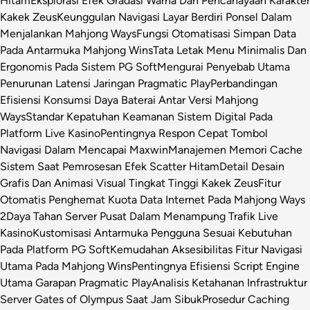
Hitam
Eksplorasi Efek Gradasi Warna Dan Pencahayaan Karakter
Kakek Zeus
Keunggulan Navigasi Layar Berdiri Ponsel Dalam
Menjalankan Mahjong Ways
Fungsi Otomatisasi Simpan Data
Pada Antarmuka Mahjong Wins
Tata Letak Menu Minimalis Dan
Ergonomis Pada Sistem PG Soft
Mengurai Penyebab Utama
Penurunan Latensi Jaringan Pragmatic Play
Perbandingan
Efisiensi Konsumsi Daya Baterai Antar Versi Mahjong
Ways
Standar Kepatuhan Keamanan Sistem Digital Pada
Platform Live Kasino
Pentingnya Respon Cepat Tombol
Navigasi Dalam Mencapai Maxwin
Manajemen Memori Cache
Sistem Saat Pemrosesan Efek Scatter Hitam
Detail Desain
Grafis Dan Animasi Visual Tingkat Tinggi Kakek Zeus
Fitur
Otomatis Penghemat Kuota Data Internet Pada Mahjong Ways
2
Daya Tahan Server Pusat Dalam Menampung Trafik Live
Kasino
Kustomisasi Antarmuka Pengguna Sesuai Kebutuhan
Pada Platform PG Soft
Kemudahan Aksesibilitas Fitur Navigasi
Utama Pada Mahjong Wins
Pentingnya Efisiensi Script Engine
Utama Garapan Pragmatic Play
Analisis Ketahanan Infrastruktur
Server Gates of Olympus Saat Jam Sibuk
Prosedur Caching