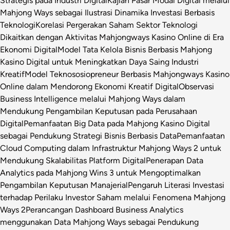
Strategis pada Industri Digital
Kajian Pasar Modal Digital melalui
Mahjong Ways sebagai Ilustrasi Dinamika Investasi Berbasis
Teknologi
Korelasi Pergerakan Saham Sektor Teknologi
Dikaitkan dengan Aktivitas Mahjongways Kasino Online di Era
Ekonomi Digital
Model Tata Kelola Bisnis Berbasis Mahjong
Kasino Digital untuk Meningkatkan Daya Saing Industri
Kreatif
Model Teknososiopreneur Berbasis Mahjongways Kasino
Online dalam Mendorong Ekonomi Kreatif Digital
Observasi
Business Intelligence melalui Mahjong Ways dalam
Mendukung Pengambilan Keputusan pada Perusahaan
Digital
Pemanfaatan Big Data pada Mahjong Kasino Digital
sebagai Pendukung Strategi Bisnis Berbasis Data
Pemanfaatan
Cloud Computing dalam Infrastruktur Mahjong Ways 2 untuk
Mendukung Skalabilitas Platform Digital
Penerapan Data
Analytics pada Mahjong Wins 3 untuk Mengoptimalkan
Pengambilan Keputusan Manajerial
Pengaruh Literasi Investasi
terhadap Perilaku Investor Saham melalui Fenomena Mahjong
Ways 2
Perancangan Dashboard Business Analytics
menggunakan Data Mahjong Ways sebagai Pendukung