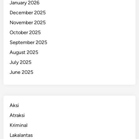
January 2026
r
December 2025
g
e
November 2025
r
October 2025
a
September 2025
k
C
August 2025
e
July 2025
p
June 2025
a
t
Aksi
Atraksi
Kriminal
Lakalantas