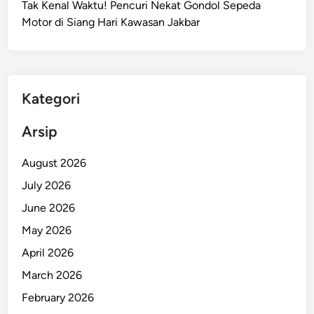
Tak Kenal Waktu! Pencuri Nekat Gondol Sepeda
e
Motor di Siang Hari Kawasan Jakbar
r
b
a
k
a
Kategori
r
,
Arsip
1
3
August 2026
1
July 2026
D
June 2026
a
m
May 2026
k
April 2026
a
March 2026
r
B
February 2026
e