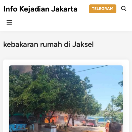
Skip
Info Kejadian Jakarta
TELEGRAM
to
Ope
Sear
content
Main
Menu
kebakaran rumah di Jaksel