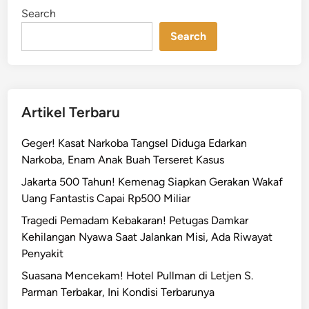
m
i
Search
n
a
Search
h
d
i
B
i
Artikel Terbaru
n
t
Geger! Kasat Narkoba Tangsel Diduga Edarkan
a
Narkoba, Enam Anak Buah Terseret Kasus
r
Jakarta 500 Tahun! Kemenag Siapkan Gerakan Wakaf
o
Uang Fantastis Capai Rp500 Miliar
J
a
Tragedi Pemadam Kebakaran! Petugas Damkar
k
Kehilangan Nyawa Saat Jalankan Misi, Ada Riwayat
s
Penyakit
e
Suasana Mencekam! Hotel Pullman di Letjen S.
l
Parman Terbakar, Ini Kondisi Terbarunya
T