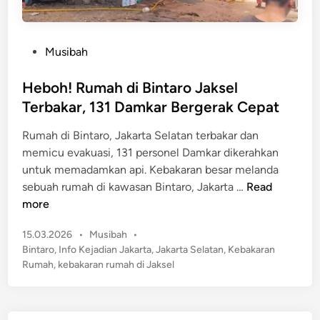
P
Musibah
o
s
Heboh! Rumah di Bintaro Jaksel
t
Terbakar, 131 Damkar Bergerak Cepat
e
Rumah di Bintaro, Jakarta Selatan terbakar dan
d
memicu evakuasi, 131 personel Damkar dikerahkan
i
untuk memadamkan api. Kebakaran besar melanda
n
H
sebuah rumah di kawasan Bintaro, Jakarta …
Read
e
more
b
P
15.03.2026
•
Musibah
•
o
o
Bintaro
,
Info Kejadian Jakarta
,
Jakarta Selatan
,
Kebakaran
h
s
Rumah
,
kebakaran rumah di Jaksel
!
t
R
e
u
d