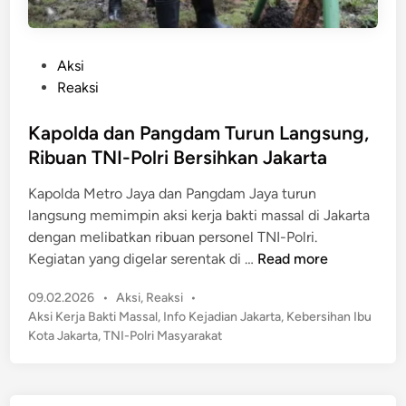
P
Aksi
o
Reaksi
s
t
Kapolda dan Pangdam Turun Langsung,
e
Ribuan TNI-Polri Bersihkan Jakarta
d
Kapolda Metro Jaya dan Pangdam Jaya turun
i
langsung memimpin aksi kerja bakti massal di Jakarta
n
dengan melibatkan ribuan personel TNI-Polri.
K
Kegiatan yang digelar serentak di …
Read more
a
P
09.02.2026
•
Aksi
,
Reaksi
•
p
o
Aksi Kerja Bakti Massal
,
Info Kejadian Jakarta
,
Kebersihan Ibu
o
s
Kota Jakarta
,
TNI-Polri Masyarakat
l
t
d
e
a
d