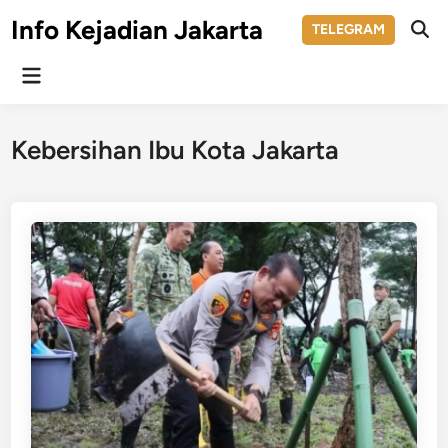
Skip
Info Kejadian Jakarta
TELEGRAM
to
Ope
Sear
content
Main
Menu
Kebersihan Ibu Kota Jakarta