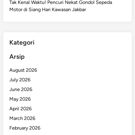
Tak Kenal Waktu! Pencuri Nekat Gondol Sepeda
s
Motor di Siang Hari Kawasan Jakbar
u
n
g
,
R
Kategori
i
b
Arsip
u
a
August 2026
n
July 2026
T
June 2026
N
I
May 2026
-
April 2026
P
March 2026
o
l
February 2026
r