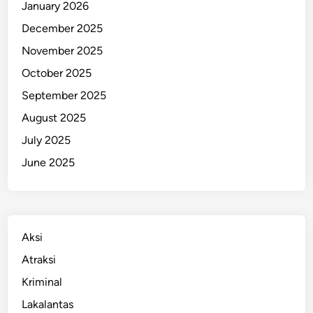
January 2026
i
December 2025
B
e
November 2025
r
October 2025
s
September 2025
i
h
August 2025
k
July 2025
a
June 2025
n
J
a
k
a
Aksi
r
Atraksi
t
Kriminal
a
Lakalantas