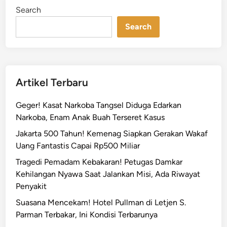
d
i
Search
n
a
Search
n
P
a
n
g
Artikel Terbaru
d
a
Geger! Kasat Narkoba Tangsel Diduga Edarkan
m
Narkoba, Enam Anak Buah Terseret Kasus
T
Jakarta 500 Tahun! Kemenag Siapkan Gerakan Wakaf
u
Uang Fantastis Capai Rp500 Miliar
r
u
Tragedi Pemadam Kebakaran! Petugas Damkar
n
Kehilangan Nyawa Saat Jalankan Misi, Ada Riwayat
L
Penyakit
a
Suasana Mencekam! Hotel Pullman di Letjen S.
n
Parman Terbakar, Ini Kondisi Terbarunya
g