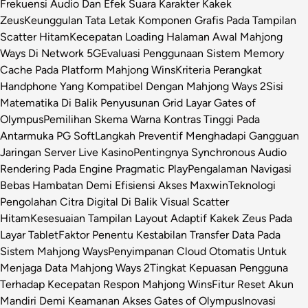
Frekuensi Audio Dan Efek Suara Karakter Kakek
Zeus
Keunggulan Tata Letak Komponen Grafis Pada Tampilan
Scatter Hitam
Kecepatan Loading Halaman Awal Mahjong
Ways Di Network 5G
Evaluasi Penggunaan Sistem Memory
Cache Pada Platform Mahjong Wins
Kriteria Perangkat
Handphone Yang Kompatibel Dengan Mahjong Ways 2
Sisi
Matematika Di Balik Penyusunan Grid Layar Gates of
Olympus
Pemilihan Skema Warna Kontras Tinggi Pada
Antarmuka PG Soft
Langkah Preventif Menghadapi Gangguan
Jaringan Server Live Kasino
Pentingnya Synchronous Audio
Rendering Pada Engine Pragmatic Play
Pengalaman Navigasi
Bebas Hambatan Demi Efisiensi Akses Maxwin
Teknologi
Pengolahan Citra Digital Di Balik Visual Scatter
Hitam
Kesesuaian Tampilan Layout Adaptif Kakek Zeus Pada
Layar Tablet
Faktor Penentu Kestabilan Transfer Data Pada
Sistem Mahjong Ways
Penyimpanan Cloud Otomatis Untuk
Menjaga Data Mahjong Ways 2
Tingkat Kepuasan Pengguna
Terhadap Kecepatan Respon Mahjong Wins
Fitur Reset Akun
Mandiri Demi Keamanan Akses Gates of Olympus
Inovasi