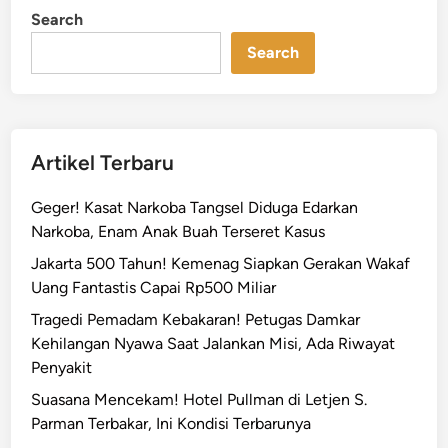
a
i
Search
n
a
n
Search
d
i
T
e
Artikel Terbaru
b
e
Geger! Kasat Narkoba Tangsel Diduga Edarkan
t
Narkoba, Enam Anak Buah Terseret Kasus
,
Jakarta 500 Tahun! Kemenag Siapkan Gerakan Wakaf
T
Uang Fantastis Capai Rp500 Miliar
r
u
Tragedi Pemadam Kebakaran! Petugas Damkar
k
Kehilangan Nyawa Saat Jalankan Misi, Ada Riwayat
P
Penyakit
a
Suasana Mencekam! Hotel Pullman di Letjen S.
s
Parman Terbakar, Ini Kondisi Terbarunya
i