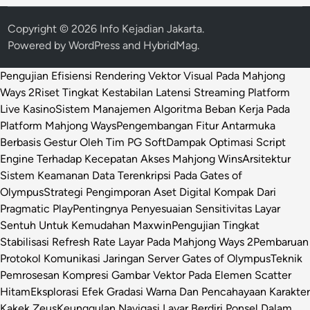
Copyright © 2026
Info Kejadian Jakarta
.
Powered by
WordPress
and
HybridMag
.
Pengujian Efisiensi Rendering Vektor Visual Pada Mahjong
Ways 2
Riset Tingkat Kestabilan Latensi Streaming Platform
Live Kasino
Sistem Manajemen Algoritma Beban Kerja Pada
Platform Mahjong Ways
Pengembangan Fitur Antarmuka
Berbasis Gestur Oleh Tim PG Soft
Dampak Optimasi Script
Engine Terhadap Kecepatan Akses Mahjong Wins
Arsitektur
Sistem Keamanan Data Terenkripsi Pada Gates of
Olympus
Strategi Pengimporan Aset Digital Kompak Dari
Pragmatic Play
Pentingnya Penyesuaian Sensitivitas Layar
Sentuh Untuk Kemudahan Maxwin
Pengujian Tingkat
Stabilisasi Refresh Rate Layar Pada Mahjong Ways 2
Pembaruan
Protokol Komunikasi Jaringan Server Gates of Olympus
Teknik
Pemrosesan Kompresi Gambar Vektor Pada Elemen Scatter
Hitam
Eksplorasi Efek Gradasi Warna Dan Pencahayaan Karakter
Kakek Zeus
Keunggulan Navigasi Layar Berdiri Ponsel Dalam