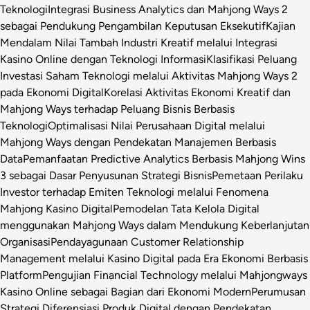
Teknologi
Integrasi Business Analytics dan Mahjong Ways 2
sebagai Pendukung Pengambilan Keputusan Eksekutif
Kajian
Mendalam Nilai Tambah Industri Kreatif melalui Integrasi
Kasino Online dengan Teknologi Informasi
Klasifikasi Peluang
Investasi Saham Teknologi melalui Aktivitas Mahjong Ways 2
pada Ekonomi Digital
Korelasi Aktivitas Ekonomi Kreatif dan
Mahjong Ways terhadap Peluang Bisnis Berbasis
Teknologi
Optimalisasi Nilai Perusahaan Digital melalui
Mahjong Ways dengan Pendekatan Manajemen Berbasis
Data
Pemanfaatan Predictive Analytics Berbasis Mahjong Wins
3 sebagai Dasar Penyusunan Strategi Bisnis
Pemetaan Perilaku
Investor terhadap Emiten Teknologi melalui Fenomena
Mahjong Kasino Digital
Pemodelan Tata Kelola Digital
menggunakan Mahjong Ways dalam Mendukung Keberlanjutan
Organisasi
Pendayagunaan Customer Relationship
Management melalui Kasino Digital pada Era Ekonomi Berbasis
Platform
Pengujian Financial Technology melalui Mahjongways
Kasino Online sebagai Bagian dari Ekonomi Modern
Perumusan
Strategi Diferensiasi Produk Digital dengan Pendekatan