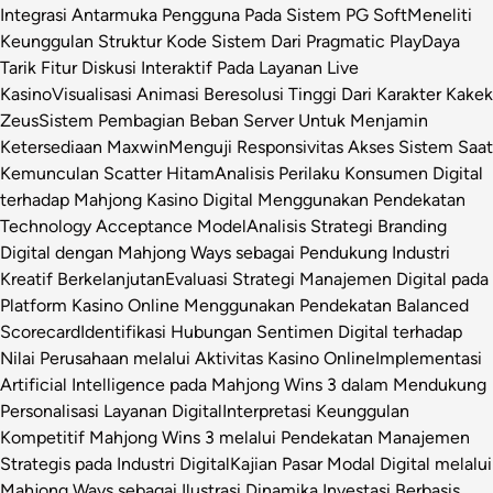
Integrasi Antarmuka Pengguna Pada Sistem PG Soft
Meneliti
Keunggulan Struktur Kode Sistem Dari Pragmatic Play
Daya
Tarik Fitur Diskusi Interaktif Pada Layanan Live
Kasino
Visualisasi Animasi Beresolusi Tinggi Dari Karakter Kakek
Zeus
Sistem Pembagian Beban Server Untuk Menjamin
Ketersediaan Maxwin
Menguji Responsivitas Akses Sistem Saat
Kemunculan Scatter Hitam
Analisis Perilaku Konsumen Digital
terhadap Mahjong Kasino Digital Menggunakan Pendekatan
Technology Acceptance Model
Analisis Strategi Branding
Digital dengan Mahjong Ways sebagai Pendukung Industri
Kreatif Berkelanjutan
Evaluasi Strategi Manajemen Digital pada
Platform Kasino Online Menggunakan Pendekatan Balanced
Scorecard
Identifikasi Hubungan Sentimen Digital terhadap
Nilai Perusahaan melalui Aktivitas Kasino Online
Implementasi
Artificial Intelligence pada Mahjong Wins 3 dalam Mendukung
Personalisasi Layanan Digital
Interpretasi Keunggulan
Kompetitif Mahjong Wins 3 melalui Pendekatan Manajemen
Strategis pada Industri Digital
Kajian Pasar Modal Digital melalui
Mahjong Ways sebagai Ilustrasi Dinamika Investasi Berbasis