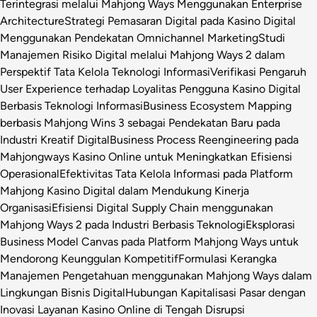
Terintegrasi melalui Mahjong Ways Menggunakan Enterprise
Architecture
Strategi Pemasaran Digital pada Kasino Digital
Menggunakan Pendekatan Omnichannel Marketing
Studi
Manajemen Risiko Digital melalui Mahjong Ways 2 dalam
Perspektif Tata Kelola Teknologi Informasi
Verifikasi Pengaruh
User Experience terhadap Loyalitas Pengguna Kasino Digital
Berbasis Teknologi Informasi
Business Ecosystem Mapping
berbasis Mahjong Wins 3 sebagai Pendekatan Baru pada
Industri Kreatif Digital
Business Process Reengineering pada
Mahjongways Kasino Online untuk Meningkatkan Efisiensi
Operasional
Efektivitas Tata Kelola Informasi pada Platform
Mahjong Kasino Digital dalam Mendukung Kinerja
Organisasi
Efisiensi Digital Supply Chain menggunakan
Mahjong Ways 2 pada Industri Berbasis Teknologi
Eksplorasi
Business Model Canvas pada Platform Mahjong Ways untuk
Mendorong Keunggulan Kompetitif
Formulasi Kerangka
Manajemen Pengetahuan menggunakan Mahjong Ways dalam
Lingkungan Bisnis Digital
Hubungan Kapitalisasi Pasar dengan
Inovasi Layanan Kasino Online di Tengah Disrupsi