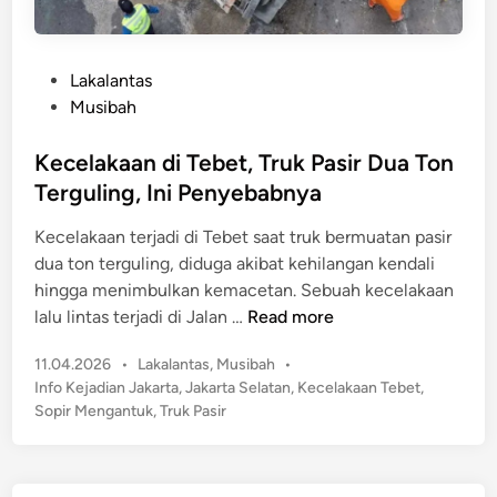
P
Lakalantas
o
Musibah
s
t
Kecelakaan di Tebet, Truk Pasir Dua Ton
e
Terguling, Ini Penyebabnya
d
Kecelakaan terjadi di Tebet saat truk bermuatan pasir
i
dua ton terguling, diduga akibat kehilangan kendali
n
hingga menimbulkan kemacetan. Sebuah kecelakaan
K
lalu lintas terjadi di Jalan …
Read more
e
P
11.04.2026
•
Lakalantas
,
Musibah
•
c
o
Info Kejadian Jakarta
,
Jakarta Selatan
,
Kecelakaan Tebet
,
e
s
Sopir Mengantuk
,
Truk Pasir
l
t
a
e
k
d