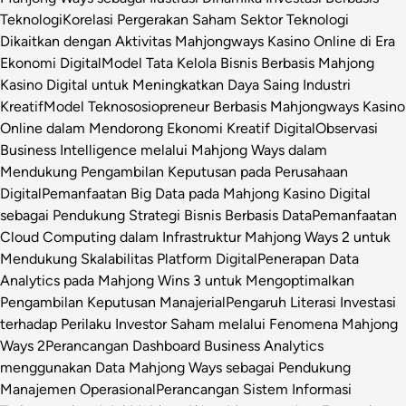
Teknologi
Korelasi Pergerakan Saham Sektor Teknologi
Dikaitkan dengan Aktivitas Mahjongways Kasino Online di Era
Ekonomi Digital
Model Tata Kelola Bisnis Berbasis Mahjong
Kasino Digital untuk Meningkatkan Daya Saing Industri
Kreatif
Model Teknososiopreneur Berbasis Mahjongways Kasino
Online dalam Mendorong Ekonomi Kreatif Digital
Observasi
Business Intelligence melalui Mahjong Ways dalam
Mendukung Pengambilan Keputusan pada Perusahaan
Digital
Pemanfaatan Big Data pada Mahjong Kasino Digital
sebagai Pendukung Strategi Bisnis Berbasis Data
Pemanfaatan
Cloud Computing dalam Infrastruktur Mahjong Ways 2 untuk
Mendukung Skalabilitas Platform Digital
Penerapan Data
Analytics pada Mahjong Wins 3 untuk Mengoptimalkan
Pengambilan Keputusan Manajerial
Pengaruh Literasi Investasi
terhadap Perilaku Investor Saham melalui Fenomena Mahjong
Ways 2
Perancangan Dashboard Business Analytics
menggunakan Data Mahjong Ways sebagai Pendukung
Manajemen Operasional
Perancangan Sistem Informasi