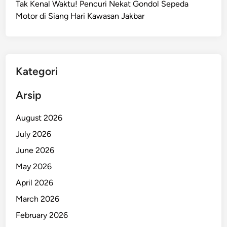
Tak Kenal Waktu! Pencuri Nekat Gondol Sepeda
r
Motor di Siang Hari Kawasan Jakbar
D
u
a
T
o
Kategori
n
T
Arsip
e
r
August 2026
g
July 2026
u
June 2026
l
i
May 2026
n
April 2026
g
March 2026
,
I
February 2026
n