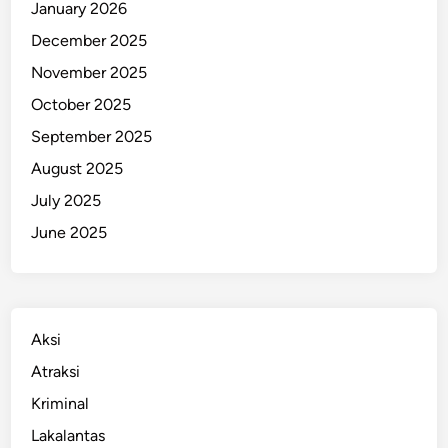
January 2026
i
December 2025
P
e
November 2025
n
October 2025
y
September 2025
e
b
August 2025
a
July 2025
b
June 2025
n
y
a
Aksi
Atraksi
Kriminal
Lakalantas