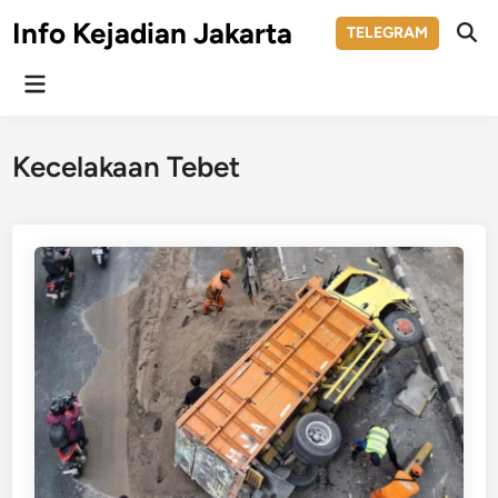
Skip
Info Kejadian Jakarta
TELEGRAM
to
Ope
Sear
content
Main
Menu
Kecelakaan Tebet