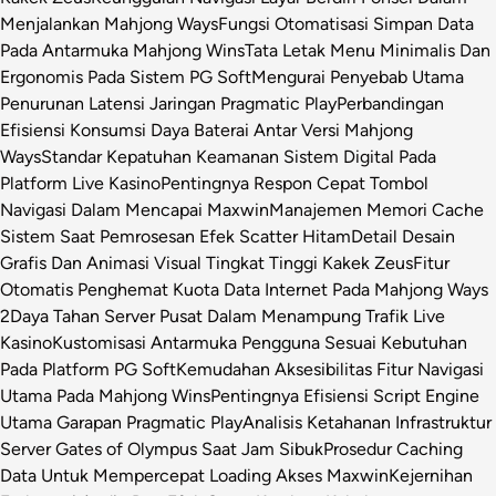
Menjalankan Mahjong Ways
Fungsi Otomatisasi Simpan Data
Pada Antarmuka Mahjong Wins
Tata Letak Menu Minimalis Dan
Ergonomis Pada Sistem PG Soft
Mengurai Penyebab Utama
Penurunan Latensi Jaringan Pragmatic Play
Perbandingan
Efisiensi Konsumsi Daya Baterai Antar Versi Mahjong
Ways
Standar Kepatuhan Keamanan Sistem Digital Pada
Platform Live Kasino
Pentingnya Respon Cepat Tombol
Navigasi Dalam Mencapai Maxwin
Manajemen Memori Cache
Sistem Saat Pemrosesan Efek Scatter Hitam
Detail Desain
Grafis Dan Animasi Visual Tingkat Tinggi Kakek Zeus
Fitur
Otomatis Penghemat Kuota Data Internet Pada Mahjong Ways
2
Daya Tahan Server Pusat Dalam Menampung Trafik Live
Kasino
Kustomisasi Antarmuka Pengguna Sesuai Kebutuhan
Pada Platform PG Soft
Kemudahan Aksesibilitas Fitur Navigasi
Utama Pada Mahjong Wins
Pentingnya Efisiensi Script Engine
Utama Garapan Pragmatic Play
Analisis Ketahanan Infrastruktur
Server Gates of Olympus Saat Jam Sibuk
Prosedur Caching
Data Untuk Mempercepat Loading Akses Maxwin
Kejernihan