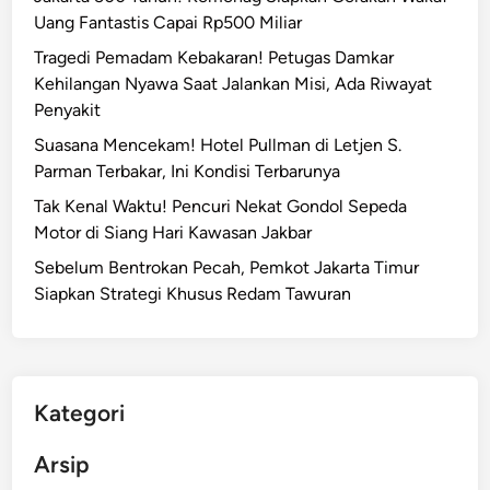
i
Uang Fantastis Capai Rp500 Miliar
D
N
i
Tragedi Pemadam Kebakaran! Petugas Damkar
y
b
Kehilangan Nyawa Saat Jalankan Misi, Ada Riwayat
a
u
Penyakit
m
n
a
Suasana Mencekam! Hotel Pullman di Letjen S.
u
r
Parman Terbakar, Ini Kondisi Terbarunya
h
D
Tak Kenal Waktu! Pencuri Nekat Gondol Sepeda
S
e
Motor di Siang Hari Kawasan Jakbar
u
n
a
Sebelum Bentrokan Pecah, Pemkot Jakarta Timur
g
m
Siapkan Strategi Khusus Redam Tawuran
a
i
n
L
a
n
Kategori
y
a
Arsip
r