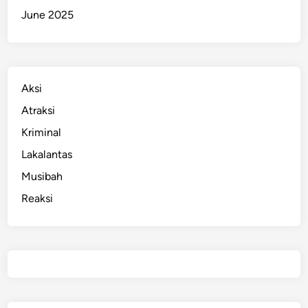
a
June 2025
B
e
r
a
k
Aksi
h
Atraksi
i
Kriminal
r
d
Lakalantas
i
Musibah
P
Reaksi
e
n
j
a
r
a