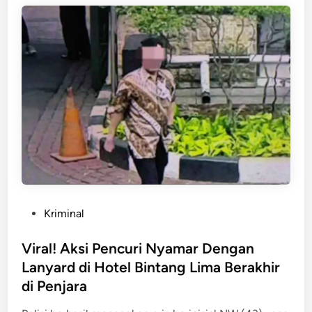
a
i
n
p
d
a
r
i
J
e
j
a
k
D
a
P
Kriminal
r
o
a
s
Viral! Aksi Pencuri Nyamar Dengan
h
t
Lanyard di Hotel Bintang Lima Berakhir
!
e
di Penjara
K
d
r