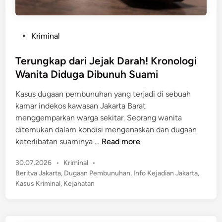
P
Kriminal
o
s
Terungkap dari Jejak Darah! Kronologi
t
Wanita Diduga Dibunuh Suami
e
Kasus dugaan pembunuhan yang terjadi di sebuah
d
kamar indekos kawasan Jakarta Barat
i
menggemparkan warga sekitar. Seorang wanita
n
ditemukan dalam kondisi mengenaskan dan dugaan
T
keterlibatan suaminya …
Read more
e
P
30.07.2026
•
Kriminal
•
r
o
Beritva Jakarta
,
Dugaan Pembunuhan
,
Info Kejadian Jakarta
,
u
s
Kasus Kriminal
,
Kejahatan
n
t
g
e
k
d