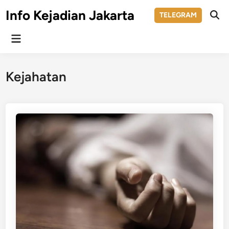
Skip
Info Kejadian Jakarta
TELEGRAM
to
Ope
Sear
content
Main
Menu
Kejahatan