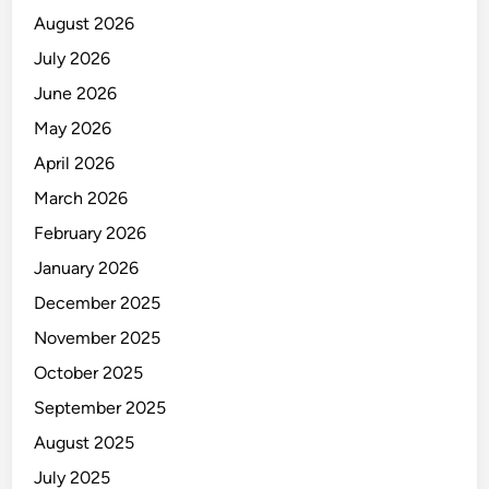
d
August 2026
d
July 2026
i
June 2026
H
o
May 2026
t
April 2026
e
March 2026
l
B
February 2026
i
January 2026
n
December 2025
t
a
November 2025
n
October 2025
g
September 2025
L
i
August 2025
m
July 2025