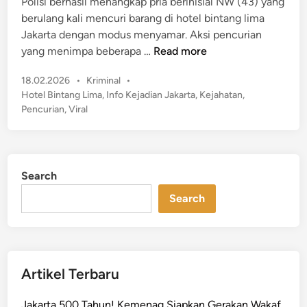
i
Polisi berhasil menangkap pria berinisial NW (43) yang
o
n
berulang kali mencuri barang di hotel bintang lima
n
Jakarta dengan modus menyamar. Aksi pencurian
o
V
yang menimpa beberapa …
Read more
l
i
o
P
18.02.2026
•
Kriminal
•
r
g
o
Hotel Bintang Lima
,
Info Kejadian Jakarta
,
Kejahatan
,
a
i
s
Pencurian
,
Viral
l
t
W
!
e
a
A
d
n
k
i
i
Search
n
s
t
i
Search
a
P
D
e
i
n
d
c
Artikel Terbaru
u
u
g
r
Jakarta 500 Tahun! Kemenag Siapkan Gerakan Wakaf
a