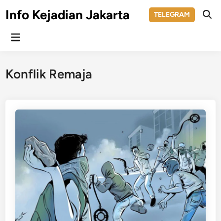
Skip
Info Kejadian Jakarta
TELEGRAM
to
Ope
Sear
content
Main
Menu
Konflik Remaja