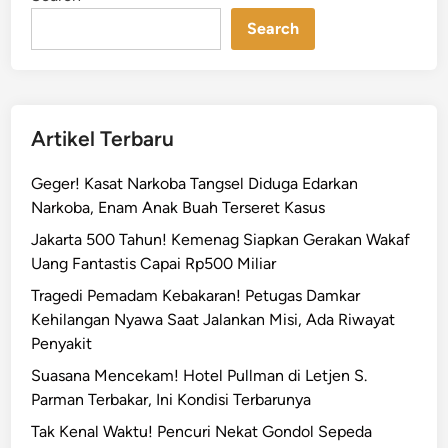
n
a
k
Search
a
r
t
a
Artikel Terbaru
D
i
Geger! Kasat Narkoba Tangsel Diduga Edarkan
d
Narkoba, Enam Anak Buah Terseret Kasus
u
Jakarta 500 Tahun! Kemenag Siapkan Gerakan Wakaf
g
Uang Fantastis Capai Rp500 Miliar
a
A
Tragedi Pemadam Kebakaran! Petugas Damkar
d
Kehilangan Nyawa Saat Jalankan Misi, Ada Riwayat
a
Penyakit
P
Suasana Mencekam! Hotel Pullman di Letjen S.
e
Parman Terbakar, Ini Kondisi Terbarunya
m
Tak Kenal Waktu! Pencuri Nekat Gondol Sepeda
o