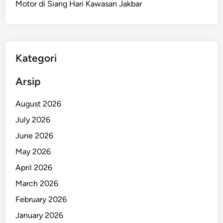
Motor di Siang Hari Kawasan Jakbar
d
a
l
,
A
Kategori
n
c
Arsip
a
m
August 2026
a
July 2026
n
June 2026
S
e
May 2026
r
April 2026
i
March 2026
u
s
February 2026
B
January 2026
a