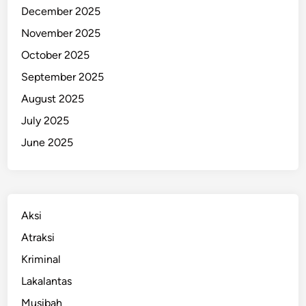
December 2025
g
i
November 2025
K
October 2025
e
September 2025
a
m
August 2025
a
July 2025
n
June 2025
a
n
K
o
t
Aksi
a
Atraksi
Kriminal
Lakalantas
Musibah