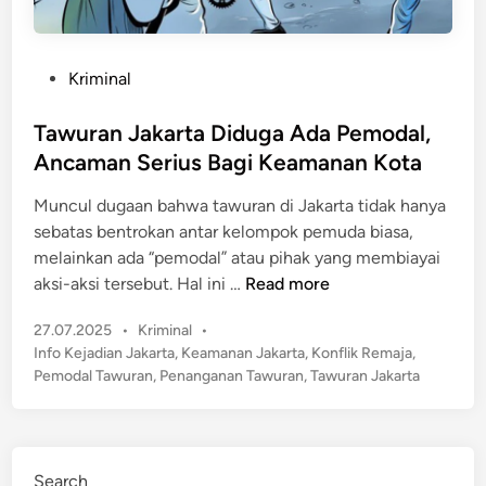
P
Kriminal
o
s
Tawuran Jakarta Diduga Ada Pemodal,
t
Ancaman Serius Bagi Keamanan Kota
e
Muncul dugaan bahwa tawuran di Jakarta tidak hanya
d
sebatas bentrokan antar kelompok pemuda biasa,
i
melainkan ada “pemodal” atau pihak yang membiayai
n
T
aksi-aksi tersebut. Hal ini …
Read more
a
P
27.07.2025
•
Kriminal
•
w
o
Info Kejadian Jakarta
,
Keamanan Jakarta
,
Konflik Remaja
,
u
s
Pemodal Tawuran
,
Penanganan Tawuran
,
Tawuran Jakarta
r
t
a
e
n
d
J
i
Search