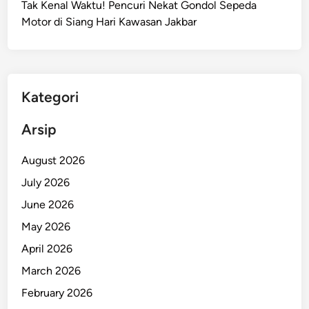
Tak Kenal Waktu! Pencuri Nekat Gondol Sepeda
S
Motor di Siang Hari Kawasan Jakbar
i
a
p
S
e
Kategori
m
p
Arsip
u
r
August 2026
n
July 2026
a
June 2026
k
a
May 2026
n
April 2026
L
March 2026
e
b
February 2026
a