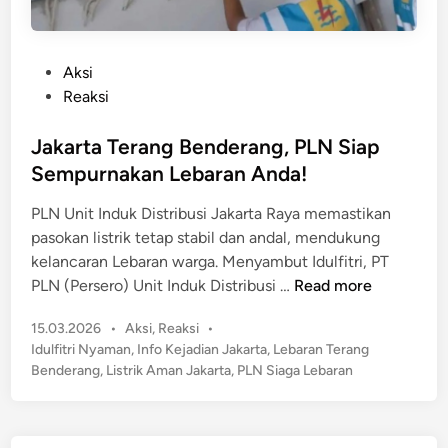
P
Aksi
o
Reaksi
s
t
Jakarta Terang Benderang, PLN Siap
e
Sempurnakan Lebaran Anda!
d
PLN Unit Induk Distribusi Jakarta Raya memastikan
i
pasokan listrik tetap stabil dan andal, mendukung
n
kelancaran Lebaran warga. Menyambut Idulfitri, PT
J
PLN (Persero) Unit Induk Distribusi …
Read more
a
P
15.03.2026
•
Aksi
,
Reaksi
•
k
o
Idulfitri Nyaman
,
Info Kejadian Jakarta
,
Lebaran Terang
a
s
Benderang
,
Listrik Aman Jakarta
,
PLN Siaga Lebaran
r
t
t
e
a
d