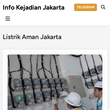
Skip
Info Kejadian Jakarta
TELEGRAM
to
Ope
Sear
content
Main
Menu
Listrik Aman Jakarta