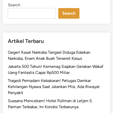
T
i
Search
n
e
Search
r
a
n
g
B
Artikel Terbaru
e
n
Geger! Kasat Narkoba Tangsel Diduga Edarkan
d
Narkoba, Enam Anak Buah Terseret Kasus
e
Jakarta 500 Tahun! Kemenag Siapkan Gerakan Wakaf
r
Uang Fantastis Capai Rp500 Miliar
a
n
Tragedi Pemadam Kebakaran! Petugas Damkar
g
Kehilangan Nyawa Saat Jalankan Misi, Ada Riwayat
,
Penyakit
P
Suasana Mencekam! Hotel Pullman di Letjen S.
L
Parman Terbakar, Ini Kondisi Terbarunya
N