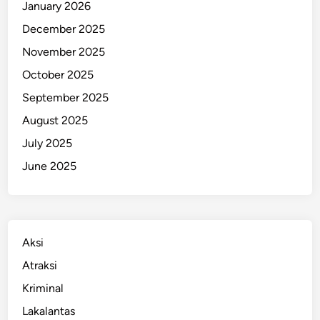
January 2026
r
December 2025
a
n
November 2025
A
October 2025
n
September 2025
d
a
August 2025
!
July 2025
June 2025
Aksi
Atraksi
Kriminal
Lakalantas