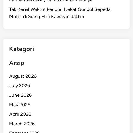
k
Tak Kenal Waktu! Pencuri Nekat Gondol Sepeda
a
Motor di Siang Hari Kawasan Jakbar
r
t
a
T
i
Kategori
m
u
Arsip
r
,
August 2026
D
July 2026
u
June 2026
a
K
May 2026
a
April 2026
r
March 2026
y
a