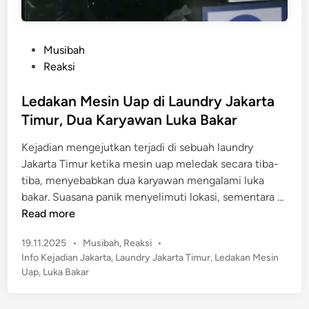
P
Musibah
o
Reaksi
s
t
Ledakan Mesin Uap di Laundry Jakarta
e
Timur, Dua Karyawan Luka Bakar
d
Kejadian mengejutkan terjadi di sebuah laundry
i
Jakarta Timur ketika mesin uap meledak secara tiba-
n
tiba, menyebabkan dua karyawan mengalami luka
L
bakar. Suasana panik menyelimuti lokasi, sementara …
e
Read more
d
P
19.11.2025
•
Musibah
,
Reaksi
•
a
o
Info Kejadian Jakarta
,
Laundry Jakarta Timur
,
Ledakan Mesin
k
s
Uap
,
Luka Bakar
a
t
n
e