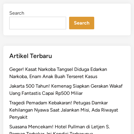
M
d
e
i
Search
n
s
Search
i
n
U
a
p
Artikel Terbaru
d
i
Geger! Kasat Narkoba Tangsel Diduga Edarkan
L
Narkoba, Enam Anak Buah Terseret Kasus
a
Jakarta 500 Tahun! Kemenag Siapkan Gerakan Wakaf
u
Uang Fantastis Capai Rp500 Miliar
n
d
Tragedi Pemadam Kebakaran! Petugas Damkar
r
Kehilangan Nyawa Saat Jalankan Misi, Ada Riwayat
y
Penyakit
J
Suasana Mencekam! Hotel Pullman di Letjen S.
a
Parman Terbakar, Ini Kondisi Terbarunya