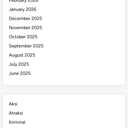
February 2026
w
January 2026
a
December 2025
n
L
November 2025
u
October 2025
k
September 2025
a
B
August 2025
a
July 2025
k
June 2025
a
r
Aksi
Atraksi
Kriminal