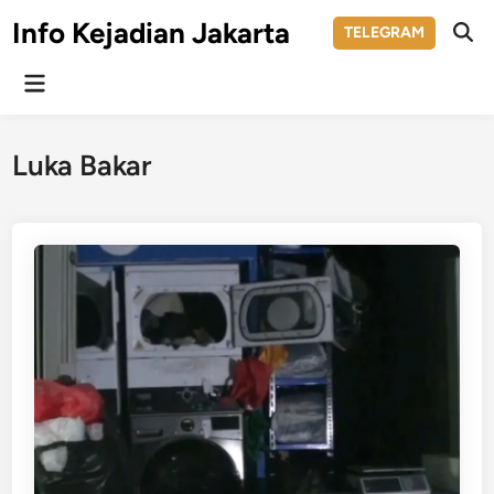
Skip
Info Kejadian Jakarta
TELEGRAM
to
Ope
Sear
content
Main
Menu
Luka Bakar