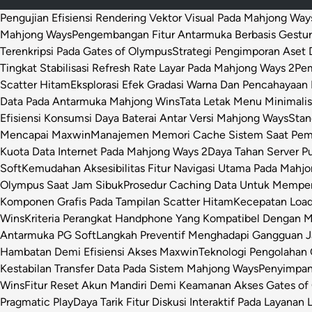
Pengujian Efisiensi Rendering Vektor Visual Pada Mahjong Way
Mahjong Ways
Pengembangan Fitur Antarmuka Berbasis Gestur
Terenkripsi Pada Gates of Olympus
Strategi Pengimporan Aset D
Tingkat Stabilisasi Refresh Rate Layar Pada Mahjong Ways 2
Pem
Scatter Hitam
Eksplorasi Efek Gradasi Warna Dan Pencahayaan 
Data Pada Antarmuka Mahjong Wins
Tata Letak Menu Minimali
Efisiensi Konsumsi Daya Baterai Antar Versi Mahjong Ways
Stan
Mencapai Maxwin
Manajemen Memori Cache Sistem Saat Pemr
Kuota Data Internet Pada Mahjong Ways 2
Daya Tahan Server P
Soft
Kemudahan Aksesibilitas Fitur Navigasi Utama Pada Mahj
Olympus Saat Jam Sibuk
Prosedur Caching Data Untuk Mempe
Komponen Grafis Pada Tampilan Scatter Hitam
Kecepatan Loa
Wins
Kriteria Perangkat Handphone Yang Kompatibel Dengan 
Antarmuka PG Soft
Langkah Preventif Menghadapi Gangguan Ja
Hambatan Demi Efisiensi Akses Maxwin
Teknologi Pengolahan C
Kestabilan Transfer Data Pada Sistem Mahjong Ways
Penyimpan
Wins
Fitur Reset Akun Mandiri Demi Keamanan Akses Gates of
Pragmatic Play
Daya Tarik Fitur Diskusi Interaktif Pada Layanan 