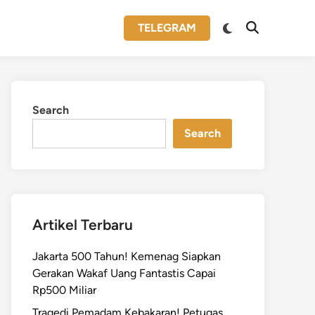
Switch
TELEGRAM
Open
to
Search
dark
mode
Search
Search
Artikel Terbaru
Jakarta 500 Tahun! Kemenag Siapkan
Gerakan Wakaf Uang Fantastis Capai
Rp500 Miliar
Tragedi Pemadam Kebakaran! Petugas