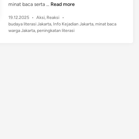
B
minat baca serta …
Read more
u
P
19.12.2025
•
Aksi
,
Reaksi
•
d
o
budaya literasi Jakarta
,
Info Kejadian Jakarta
,
minat baca
a
s
warga Jakarta
,
peningkatan literasi
y
t
a
e
L
d
i
i
n
t
e
r
a
s
i
J
a
k
a
r