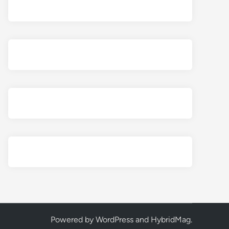
Powered by
WordPress
and
HybridMag
.