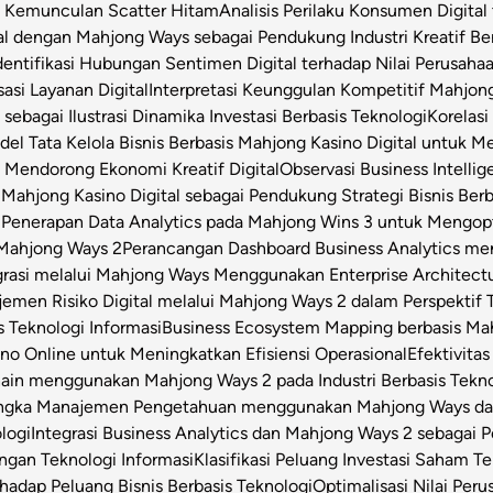
t Kemunculan Scatter Hitam
Analisis Perilaku Konsumen Digita
ital dengan Mahjong Ways sebagai Pendukung Industri Kreatif Be
dentifikasi Hubungan Sentimen Digital terhadap Nilai Perusahaa
asi Layanan Digital
Interpretasi Keunggulan Kompetitif Mahjon
sebagai Ilustrasi Dinamika Investasi Berbasis Teknologi
Korelas
el Tata Kelola Bisnis Berbasis Mahjong Kasino Digital untuk Me
 Mendorong Ekonomi Kreatif Digital
Observasi Business Intell
Mahjong Kasino Digital sebagai Pendukung Strategi Bisnis Berb
l
Penerapan Data Analytics pada Mahjong Wins 3 untuk Mengop
 Mahjong Ways 2
Perancangan Dashboard Business Analytics m
grasi melalui Mahjong Ways Menggunakan Enterprise Architect
emen Risiko Digital melalui Mahjong Ways 2 dalam Perspektif T
s Teknologi Informasi
Business Ecosystem Mapping berbasis Mahj
o Online untuk Meningkatkan Efisiensi Operasional
Efektivita
Chain menggunakan Mahjong Ways 2 pada Industri Berbasis Tekn
angka Manajemen Pengetahuan menggunakan Mahjong Ways dala
logi
Integrasi Business Analytics dan Mahjong Ways 2 sebagai
engan Teknologi Informasi
Klasifikasi Peluang Investasi Saham 
hadap Peluang Bisnis Berbasis Teknologi
Optimalisasi Nilai Per