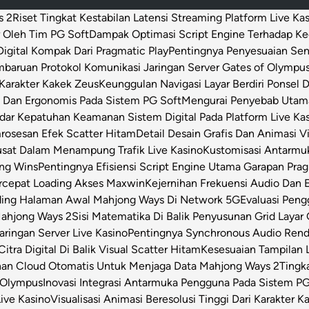
s 2
Riset Tingkat Kestabilan Latensi Streaming Platform Live Ka
 Oleh Tim PG Soft
Dampak Optimasi Script Engine Terhadap K
igital Kompak Dari Pragmatic Play
Pentingnya Penyesuaian Sen
baruan Protokol Komunikasi Jaringan Server Gates of Olympu
Karakter Kakek Zeus
Keunggulan Navigasi Layar Berdiri Ponsel
s Dan Ergonomis Pada Sistem PG Soft
Mengurai Penyebab Utama 
dar Kepatuhan Keamanan Sistem Digital Pada Platform Live Ka
osesan Efek Scatter Hitam
Detail Desain Grafis Dan Animasi V
usat Dalam Menampung Trafik Live Kasino
Kustomisasi Antarmu
ong Wins
Pentingnya Efisiensi Script Engine Utama Garapan Prag
rcepat Loading Akses Maxwin
Kejernihan Frekuensi Audio Dan 
ding Halaman Awal Mahjong Ways Di Network 5G
Evaluasi Pen
Mahjong Ways 2
Sisi Matematika Di Balik Penyusunan Grid Layar
ringan Server Live Kasino
Pentingnya Synchronous Audio Rende
itra Digital Di Balik Visual Scatter Hitam
Kesesuaian Tampilan L
an Cloud Otomatis Untuk Menjaga Data Mahjong Ways 2
Tingk
 Olympus
Inovasi Integrasi Antarmuka Pengguna Pada Sistem PG
Live Kasino
Visualisasi Animasi Beresolusi Tinggi Dari Karakter 