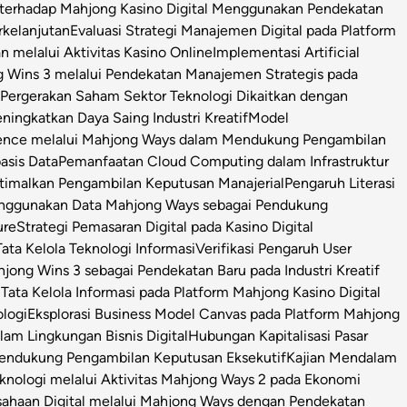
l terhadap Mahjong Kasino Digital Menggunakan Pendekatan
rkelanjutan
Evaluasi Strategi Manajemen Digital pada Platform
n melalui Aktivitas Kasino Online
Implementasi Artificial
g Wins 3 melalui Pendekatan Manajemen Strategis pada
i Pergerakan Saham Sektor Teknologi Dikaitkan dengan
ningkatkan Daya Saing Industri Kreatif
Model
igence melalui Mahjong Ways dalam Mendukung Pengambilan
asis Data
Pemanfaatan Cloud Computing dalam Infrastruktur
timalkan Pengambilan Keputusan Manajerial
Pengaruh Literasi
enggunakan Data Mahjong Ways sebagai Pendukung
ure
Strategi Pemasaran Digital pada Kasino Digital
ata Kelola Teknologi Informasi
Verifikasi Pengaruh User
ong Wins 3 sebagai Pendekatan Baru pada Industri Kreatif
s Tata Kelola Informasi pada Platform Mahjong Kasino Digital
ologi
Eksplorasi Business Model Canvas pada Platform Mahjong
m Lingkungan Bisnis Digital
Hubungan Kapitalisasi Pasar
 Pendukung Pengambilan Keputusan Eksekutif
Kajian Mendalam
Teknologi melalui Aktivitas Mahjong Ways 2 pada Ekonomi
usahaan Digital melalui Mahjong Ways dengan Pendekatan