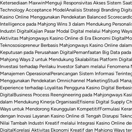
Ketersediaan Maxwin
Menguji Responsivitas Akses Sistem Saa
Technology Acceptance Model
Analisis Strategi Branding Dig
Kasino Online Menggunakan Pendekatan Balanced Scorecard
I
Intelligence pada Mahjong Wins 3 dalam Mendukung Personalis
Industri Digital
Kajian Pasar Modal Digital melalui Mahjong Ways 
Aktivitas Mahjongways Kasino Online di Era Ekonomi Digital
Mod
Teknososiopreneur Berbasis Mahjongways Kasino Online dalam
Keputusan pada Perusahaan Digital
Pemanfaatan Big Data pada 
Mahjong Ways 2 untuk Mendukung Skalabilitas Platform Digita
Investasi terhadap Perilaku Investor Saham melalui Fenomena
Manajemen Operasional
Perancangan Sistem Informasi Terinte
Menggunakan Pendekatan Omnichannel Marketing
Studi Manaj
Experience terhadap Loyalitas Pengguna Kasino Digital Berbasi
Digital
Business Process Reengineering pada Mahjongways Kasin
dalam Mendukung Kinerja Organisasi
Efisiensi Digital Supply 
Ways untuk Mendorong Keunggulan Kompetitif
Formulasi Ker
dengan Inovasi Layanan Kasino Online di Tengah Disrupsi Tekno
Nilai Tambah Industri Kreatif melalui Integrasi Kasino Online d
Digital
Korelasi Aktivitas Ekonomi Kreatif dan Mahjong Ways ter