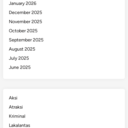
January 2026
r
December 2025
a
h
November 2025
U
October 2025
s
September 2025
a
i
August 2025
S
July 2025
e
June 2025
r
u
d
u
k
Aksi
M
Atraksi
o
Kriminal
b
i
Lakalantas