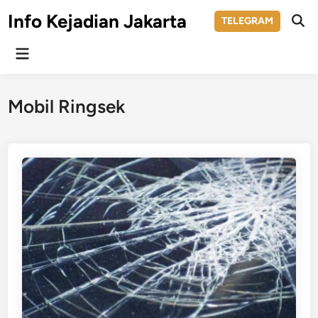
Skip
Info Kejadian Jakarta
TELEGRAM
to
Ope
Sear
content
Main
Menu
Mobil Ringsek