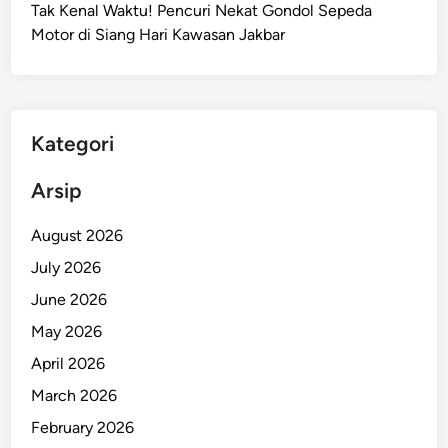
Tak Kenal Waktu! Pencuri Nekat Gondol Sepeda
,
Motor di Siang Hari Kawasan Jakbar
P
e
m
o
t
Kategori
o
r
Arsip
B
e
August 2026
r
July 2026
s
June 2026
i
m
May 2026
b
April 2026
a
March 2026
h
D
February 2026
a