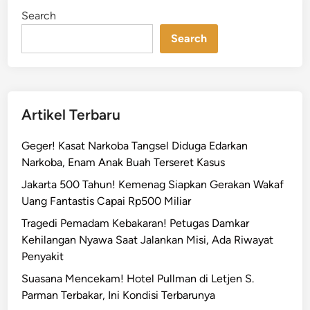
a
i
Search
n
a
Search
n
B
e
r
u
Artikel Terbaru
n
t
Geger! Kasat Narkoba Tangsel Diduga Edarkan
u
Narkoba, Enam Anak Buah Terseret Kasus
n
Jakarta 500 Tahun! Kemenag Siapkan Gerakan Wakaf
d
Uang Fantastis Capai Rp500 Miliar
i
J
Tragedi Pemadam Kebakaran! Petugas Damkar
a
Kehilangan Nyawa Saat Jalankan Misi, Ada Riwayat
k
Penyakit
b
Suasana Mencekam! Hotel Pullman di Letjen S.
a
Parman Terbakar, Ini Kondisi Terbarunya
r