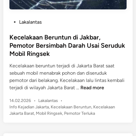
P
Lakalantas
o
s
Kecelakaan Beruntun di Jakbar,
t
Pemotor Bersimbah Darah Usai Seruduk
e
Mobil Ringsek
d
i
Kecelakaan beruntun terjadi di Jakarta Barat saat
n
sebuah mobil menabrak pohon dan diseruduk
pemotor dari belakang. Kecelakaan lalu lintas kembali
K
terjadi di wilayah Jakarta Barat …
Read more
e
P
14.02.2026
•
Lakalantas
•
c
o
Info Kejadian Jakarta
,
Kecelakaan Beruntun
,
Kecelakaan
e
s
Jakarta Barat
,
Mobil Ringsek
,
Pemotor Terluka
l
t
a
e
k
d