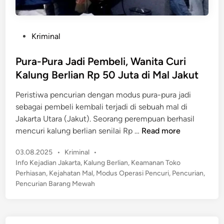
P
Kriminal
o
s
Pura-Pura Jadi Pembeli, Wanita Curi
t
Kalung Berlian Rp 50 Juta di Mal Jakut
e
Peristiwa pencurian dengan modus pura-pura jadi
d
sebagai pembeli kembali terjadi di sebuah mal di
i
Jakarta Utara (Jakut). Seorang perempuan berhasil
n
P
mencuri kalung berlian senilai Rp …
Read more
u
P
03.08.2025
•
Kriminal
•
r
o
Info Kejadian Jakarta
,
Kalung Berlian
,
Keamanan Toko
a
s
Perhiasan
,
Kejahatan Mal
,
Modus Operasi Pencuri
,
Pencurian
,
-
t
Pencurian Barang Mewah
P
e
u
d
r
i