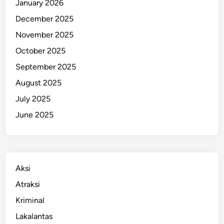
January 2026
5
December 2025
0
J
November 2025
u
October 2025
t
September 2025
a
d
August 2025
i
July 2025
M
June 2025
a
l
J
a
k
Aksi
u
Atraksi
t
Kriminal
Lakalantas