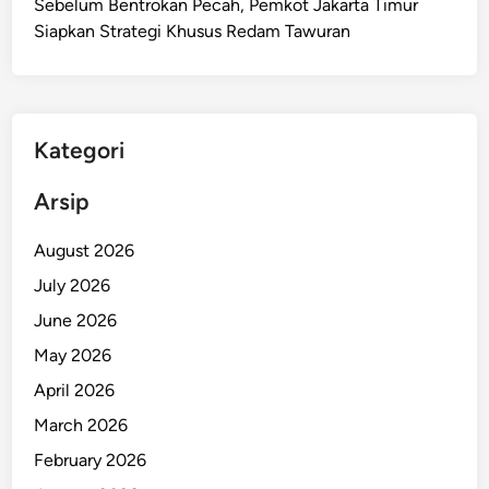
Sebelum Bentrokan Pecah, Pemkot Jakarta Timur
C
Siapkan Strategi Khusus Redam Tawuran
u
r
i
K
a
Kategori
l
u
Arsip
n
g
August 2026
B
July 2026
e
June 2026
r
l
May 2026
i
April 2026
a
March 2026
n
R
February 2026
p