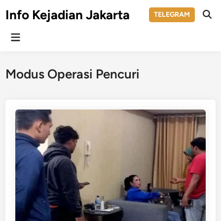
Skip
Info Kejadian Jakarta
TELEGRAM
to
Ope
Sear
content
Main
Menu
Modus Operasi Pencuri