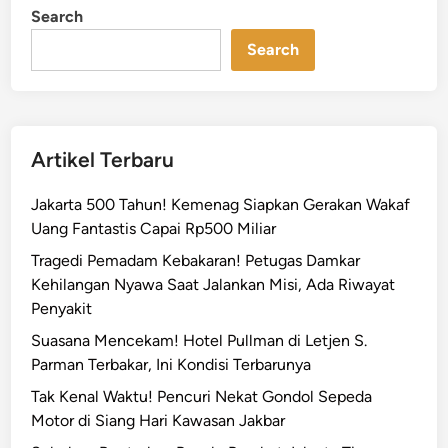
n
a
Search
J
Search
a
d
i
P
e
Artikel Terbaru
m
b
Jakarta 500 Tahun! Kemenag Siapkan Gerakan Wakaf
e
Uang Fantastis Capai Rp500 Miliar
l
Tragedi Pemadam Kebakaran! Petugas Damkar
i
Kehilangan Nyawa Saat Jalankan Misi, Ada Riwayat
,
Penyakit
W
Suasana Mencekam! Hotel Pullman di Letjen S.
a
Parman Terbakar, Ini Kondisi Terbarunya
n
i
Tak Kenal Waktu! Pencuri Nekat Gondol Sepeda
t
Motor di Siang Hari Kawasan Jakbar
a