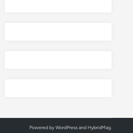
Powered by
WordPress
and
HybridMag
.