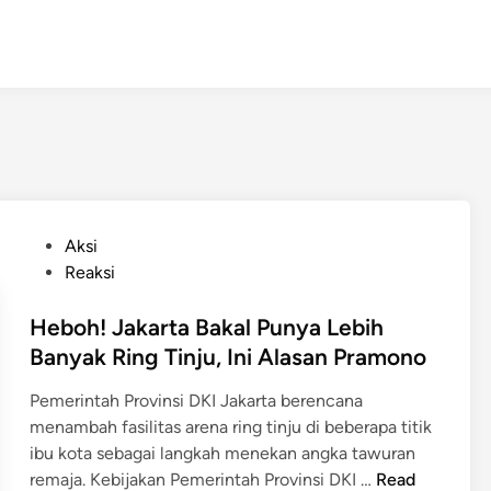
P
Aksi
o
Reaksi
s
t
Heboh! Jakarta Bakal Punya Lebih
e
Banyak Ring Tinju, Ini Alasan Pramono
d
Pemerintah Provinsi DKI Jakarta berencana
i
menambah fasilitas arena ring tinju di beberapa titik
n
ibu kota sebagai langkah menekan angka tawuran
H
remaja. Kebijakan Pemerintah Provinsi DKI …
Read