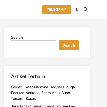
Switch
TELEGRAM
Open
to
Search
dark
mode
Search
Search
Artikel Terbaru
Geger! Kasat Narkoba Tangsel Diduga
Edarkan Narkoba, Enam Anak Buah
Terseret Kasus
Jakarta 500 Tahun! Kemenag Siapkan