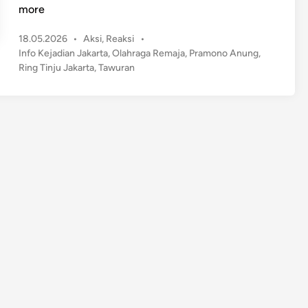
e
more
b
P
18.05.2026
•
Aksi
,
Reaksi
•
o
o
Info Kejadian Jakarta
,
Olahraga Remaja
,
Pramono Anung
,
h
s
Ring Tinju Jakarta
,
Tawuran
!
t
J
e
a
d
k
i
n
a
r
t
a
B
a
k
a
l
P
u