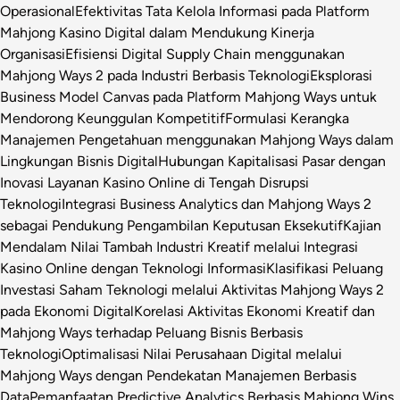
Operasional
Efektivitas Tata Kelola Informasi pada Platform
Mahjong Kasino Digital dalam Mendukung Kinerja
Organisasi
Efisiensi Digital Supply Chain menggunakan
Mahjong Ways 2 pada Industri Berbasis Teknologi
Eksplorasi
Business Model Canvas pada Platform Mahjong Ways untuk
Mendorong Keunggulan Kompetitif
Formulasi Kerangka
Manajemen Pengetahuan menggunakan Mahjong Ways dalam
Lingkungan Bisnis Digital
Hubungan Kapitalisasi Pasar dengan
Inovasi Layanan Kasino Online di Tengah Disrupsi
Teknologi
Integrasi Business Analytics dan Mahjong Ways 2
sebagai Pendukung Pengambilan Keputusan Eksekutif
Kajian
Mendalam Nilai Tambah Industri Kreatif melalui Integrasi
Kasino Online dengan Teknologi Informasi
Klasifikasi Peluang
Investasi Saham Teknologi melalui Aktivitas Mahjong Ways 2
pada Ekonomi Digital
Korelasi Aktivitas Ekonomi Kreatif dan
Mahjong Ways terhadap Peluang Bisnis Berbasis
Teknologi
Optimalisasi Nilai Perusahaan Digital melalui
Mahjong Ways dengan Pendekatan Manajemen Berbasis
Data
Pemanfaatan Predictive Analytics Berbasis Mahjong Wins