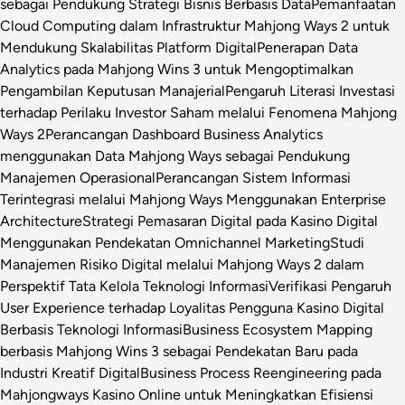
sebagai Pendukung Strategi Bisnis Berbasis Data
Pemanfaatan
Cloud Computing dalam Infrastruktur Mahjong Ways 2 untuk
Mendukung Skalabilitas Platform Digital
Penerapan Data
Analytics pada Mahjong Wins 3 untuk Mengoptimalkan
Pengambilan Keputusan Manajerial
Pengaruh Literasi Investasi
terhadap Perilaku Investor Saham melalui Fenomena Mahjong
Ways 2
Perancangan Dashboard Business Analytics
menggunakan Data Mahjong Ways sebagai Pendukung
Manajemen Operasional
Perancangan Sistem Informasi
Terintegrasi melalui Mahjong Ways Menggunakan Enterprise
Architecture
Strategi Pemasaran Digital pada Kasino Digital
Menggunakan Pendekatan Omnichannel Marketing
Studi
Manajemen Risiko Digital melalui Mahjong Ways 2 dalam
Perspektif Tata Kelola Teknologi Informasi
Verifikasi Pengaruh
User Experience terhadap Loyalitas Pengguna Kasino Digital
Berbasis Teknologi Informasi
Business Ecosystem Mapping
berbasis Mahjong Wins 3 sebagai Pendekatan Baru pada
Industri Kreatif Digital
Business Process Reengineering pada
Mahjongways Kasino Online untuk Meningkatkan Efisiensi