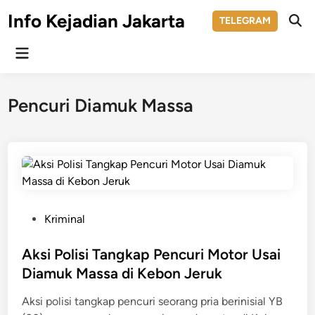
Skip
Info Kejadian Jakarta
TELEGRAM
to
Ope
Sear
content
Main
Menu
Pencuri Diamuk Massa
P
Kriminal
o
s
Aksi Polisi Tangkap Pencuri Motor Usai
t
Diamuk Massa di Kebon Jeruk
e
Aksi polisi tangkap pencuri seorang pria berinisial YB
d