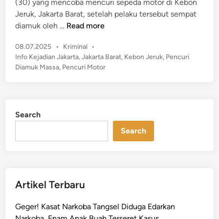
(30) yang mencoba mencuri sepeda motor di Kebon
i
Jeruk, Jakarta Barat, setelah pelaku tersebut sempat
n
A
diamuk oleh …
Read more
k
P
08.07.2025
•
Kriminal
•
s
o
Info Kejadian Jakarta
,
Jakarta Barat
,
Kebon Jeruk
,
Pencuri
i
s
Diamuk Massa
,
Pencuri Motor
P
t
o
e
l
d
i
i
Search
n
s
i
Search
T
a
n
g
Artikel Terbaru
k
a
Geger! Kasat Narkoba Tangsel Diduga Edarkan
p
Narkoba, Enam Anak Buah Terseret Kasus