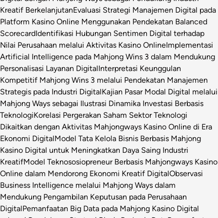
Kreatif Berkelanjutan
Evaluasi Strategi Manajemen Digital pada
Platform Kasino Online Menggunakan Pendekatan Balanced
Scorecard
Identifikasi Hubungan Sentimen Digital terhadap
Nilai Perusahaan melalui Aktivitas Kasino Online
Implementasi
Artificial Intelligence pada Mahjong Wins 3 dalam Mendukung
Personalisasi Layanan Digital
Interpretasi Keunggulan
Kompetitif Mahjong Wins 3 melalui Pendekatan Manajemen
Strategis pada Industri Digital
Kajian Pasar Modal Digital melalui
Mahjong Ways sebagai Ilustrasi Dinamika Investasi Berbasis
Teknologi
Korelasi Pergerakan Saham Sektor Teknologi
Dikaitkan dengan Aktivitas Mahjongways Kasino Online di Era
Ekonomi Digital
Model Tata Kelola Bisnis Berbasis Mahjong
Kasino Digital untuk Meningkatkan Daya Saing Industri
Kreatif
Model Teknososiopreneur Berbasis Mahjongways Kasino
Online dalam Mendorong Ekonomi Kreatif Digital
Observasi
Business Intelligence melalui Mahjong Ways dalam
Mendukung Pengambilan Keputusan pada Perusahaan
Digital
Pemanfaatan Big Data pada Mahjong Kasino Digital