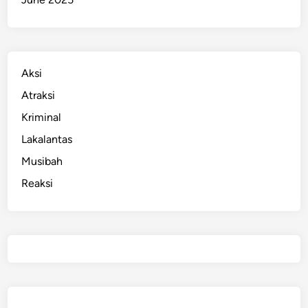
u
k
Aksi
Atraksi
Kriminal
Lakalantas
Musibah
Reaksi