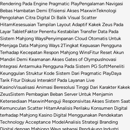
Rendering Pada Engine Pragmatic Play
Pengalaman Navigasi
Bebas Hambatan Demi Efisiensi Akses Maxwin
Teknologi
Pengolahan Citra Digital Di Balik Visual Scatter
Hitam
Kesesuaian Tampilan Layout Adaptif Kakek Zeus Pada
Layar Tablet
Faktor Penentu Kestabilan Transfer Data Pada
Sistem Mahjong Ways
Penyimpanan Cloud Otomatis Untuk
Menjaga Data Mahjong Ways 2
Tingkat Kepuasan Pengguna
Terhadap Kecepatan Respon Mahjong Wins
Fitur Reset Akun
Mandiri Demi Keamanan Akses Gates of Olympus
Inovasi
Integrasi Antarmuka Pengguna Pada Sistem PG Soft
Meneliti
Keunggulan Struktur Kode Sistem Dari Pragmatic Play
Daya
Tarik Fitur Diskusi Interaktif Pada Layanan Live
Kasino
Visualisasi Animasi Beresolusi Tinggi Dari Karakter Kakek
Zeus
Sistem Pembagian Beban Server Untuk Menjamin
Ketersediaan Maxwin
Menguji Responsivitas Akses Sistem Saat
Kemunculan Scatter Hitam
Analisis Perilaku Konsumen Digital
terhadap Mahjong Kasino Digital Menggunakan Pendekatan
Technology Acceptance Model
Analisis Strategi Branding
Digital dengan Mahjong Ways sebagai Pendukung Industri