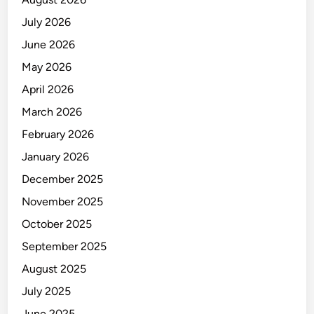
m
July 2026
u
June 2026
k
M
May 2026
a
April 2026
s
March 2026
s
a
February 2026
d
January 2026
i
December 2025
K
e
November 2025
b
October 2025
o
September 2025
n
J
August 2025
e
July 2025
r
June 2025