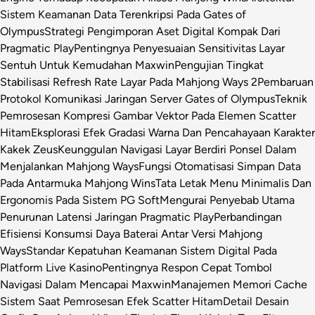
Sistem Keamanan Data Terenkripsi Pada Gates of
Olympus
Strategi Pengimporan Aset Digital Kompak Dari
Pragmatic Play
Pentingnya Penyesuaian Sensitivitas Layar
Sentuh Untuk Kemudahan Maxwin
Pengujian Tingkat
Stabilisasi Refresh Rate Layar Pada Mahjong Ways 2
Pembaruan
Protokol Komunikasi Jaringan Server Gates of Olympus
Teknik
Pemrosesan Kompresi Gambar Vektor Pada Elemen Scatter
Hitam
Eksplorasi Efek Gradasi Warna Dan Pencahayaan Karakter
Kakek Zeus
Keunggulan Navigasi Layar Berdiri Ponsel Dalam
Menjalankan Mahjong Ways
Fungsi Otomatisasi Simpan Data
Pada Antarmuka Mahjong Wins
Tata Letak Menu Minimalis Dan
Ergonomis Pada Sistem PG Soft
Mengurai Penyebab Utama
Penurunan Latensi Jaringan Pragmatic Play
Perbandingan
Efisiensi Konsumsi Daya Baterai Antar Versi Mahjong
Ways
Standar Kepatuhan Keamanan Sistem Digital Pada
Platform Live Kasino
Pentingnya Respon Cepat Tombol
Navigasi Dalam Mencapai Maxwin
Manajemen Memori Cache
Sistem Saat Pemrosesan Efek Scatter Hitam
Detail Desain