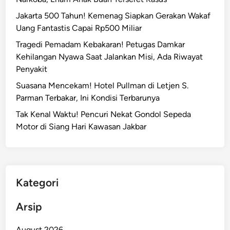
P
Jakarta 500 Tahun! Kemenag Siapkan Gerakan Wakaf
e
Uang Fantastis Capai Rp500 Miliar
n
c
Tragedi Pemadam Kebakaran! Petugas Damkar
u
Kehilangan Nyawa Saat Jalankan Misi, Ada Riwayat
r
Penyakit
i
Suasana Mencekam! Hotel Pullman di Letjen S.
M
Parman Terbakar, Ini Kondisi Terbarunya
o
Tak Kenal Waktu! Pencuri Nekat Gondol Sepeda
t
Motor di Siang Hari Kawasan Jakbar
o
r
U
s
a
Kategori
i
D
Arsip
i
a
August 2026