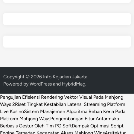
Copyright © 2026
Info Kejadian Jakarta
.
Powered by
WordPress
and
HybridMag
.
Pengujian Efisiensi Rendering Vektor Visual Pada Mahjong
Ways 2
Riset Tingkat Kestabilan Latensi Streaming Platform
Live Kasino
Sistem Manajemen Algoritma Beban Kerja Pada
Platform Mahjong Ways
Pengembangan Fitur Antarmuka
Berbasis Gestur Oleh Tim PG Soft
Dampak Optimasi Script
Engine Terhadap Kecepatan Akses Mahjong Wins
Arsitektur