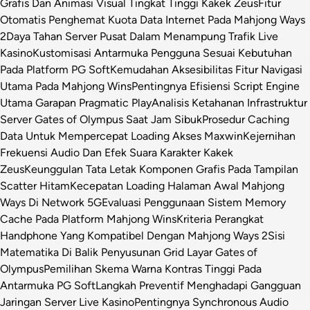
Grafis Dan Animasi Visual Tingkat Tinggi Kakek Zeus
Fitur
Otomatis Penghemat Kuota Data Internet Pada Mahjong Ways
2
Daya Tahan Server Pusat Dalam Menampung Trafik Live
Kasino
Kustomisasi Antarmuka Pengguna Sesuai Kebutuhan
Pada Platform PG Soft
Kemudahan Aksesibilitas Fitur Navigasi
Utama Pada Mahjong Wins
Pentingnya Efisiensi Script Engine
Utama Garapan Pragmatic Play
Analisis Ketahanan Infrastruktur
Server Gates of Olympus Saat Jam Sibuk
Prosedur Caching
Data Untuk Mempercepat Loading Akses Maxwin
Kejernihan
Frekuensi Audio Dan Efek Suara Karakter Kakek
Zeus
Keunggulan Tata Letak Komponen Grafis Pada Tampilan
Scatter Hitam
Kecepatan Loading Halaman Awal Mahjong
Ways Di Network 5G
Evaluasi Penggunaan Sistem Memory
Cache Pada Platform Mahjong Wins
Kriteria Perangkat
Handphone Yang Kompatibel Dengan Mahjong Ways 2
Sisi
Matematika Di Balik Penyusunan Grid Layar Gates of
Olympus
Pemilihan Skema Warna Kontras Tinggi Pada
Antarmuka PG Soft
Langkah Preventif Menghadapi Gangguan
Jaringan Server Live Kasino
Pentingnya Synchronous Audio