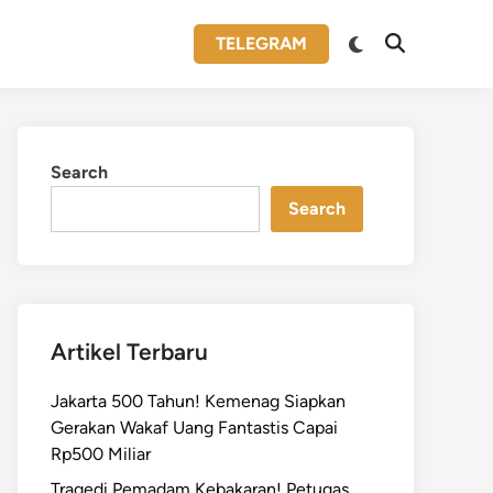
Switch
TELEGRAM
Open
to
Search
dark
mode
Search
Search
Artikel Terbaru
Jakarta 500 Tahun! Kemenag Siapkan
Gerakan Wakaf Uang Fantastis Capai
Rp500 Miliar
Tragedi Pemadam Kebakaran! Petugas