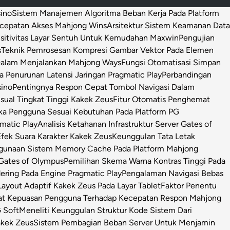
sino
Sistem Manajemen Algoritma Beban Kerja Pada Platform
ecepatan Akses Mahjong Wins
Arsitektur Sistem Keamanan Data
sitivitas Layar Sentuh Untuk Kemudahan Maxwin
Pengujian
s
Teknik Pemrosesan Kompresi Gambar Vektor Pada Elemen
 Dalam Menjalankan Mahjong Ways
Fungsi Otomatisasi Simpan
Penurunan Latensi Jaringan Pragmatic Play
Perbandingan
sino
Pentingnya Respon Cepat Tombol Navigasi Dalam
isual Tingkat Tinggi Kakek Zeus
Fitur Otomatis Penghemat
ka Pengguna Sesuai Kebutuhan Pada Platform PG
matic Play
Analisis Ketahanan Infrastruktur Server Gates of
Efek Suara Karakter Kakek Zeus
Keunggulan Tata Letak
ggunaan Sistem Memory Cache Pada Platform Mahjong
 Gates of Olympus
Pemilihan Skema Warna Kontras Tinggi Pada
ring Pada Engine Pragmatic Play
Pengalaman Navigasi Bebas
ayout Adaptif Kakek Zeus Pada Layar Tablet
Faktor Penentu
at Kepuasan Pengguna Terhadap Kecepatan Respon Mahjong
 Soft
Meneliti Keunggulan Struktur Kode Sistem Dari
Kakek Zeus
Sistem Pembagian Beban Server Untuk Menjamin