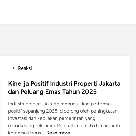
P
Reaksi
o
s
Kinerja Positif Industri Properti Jakarta
t
dan Peluang Emas Tahun 2025
e
Industri properti Jakarta menunjukkan performa
d
positif sepanjang 2025, didorong oleh peningkatan
i
investasi dan kebijakan pemerintah yang
n
mendukung sektor ini. Penjualan rumah dan properti
K
komersial terus …
Read more