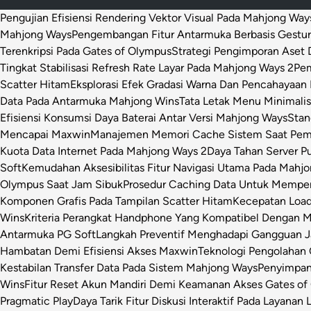
Pengujian Efisiensi Rendering Vektor Visual Pada Mahjong Way
Mahjong Ways
Pengembangan Fitur Antarmuka Berbasis Gestur
Terenkripsi Pada Gates of Olympus
Strategi Pengimporan Aset D
Tingkat Stabilisasi Refresh Rate Layar Pada Mahjong Ways 2
Pem
Scatter Hitam
Eksplorasi Efek Gradasi Warna Dan Pencahayaan 
Data Pada Antarmuka Mahjong Wins
Tata Letak Menu Minimali
Efisiensi Konsumsi Daya Baterai Antar Versi Mahjong Ways
Stan
Mencapai Maxwin
Manajemen Memori Cache Sistem Saat Pemr
Kuota Data Internet Pada Mahjong Ways 2
Daya Tahan Server P
Soft
Kemudahan Aksesibilitas Fitur Navigasi Utama Pada Mahj
Olympus Saat Jam Sibuk
Prosedur Caching Data Untuk Mempe
Komponen Grafis Pada Tampilan Scatter Hitam
Kecepatan Loa
Wins
Kriteria Perangkat Handphone Yang Kompatibel Dengan 
Antarmuka PG Soft
Langkah Preventif Menghadapi Gangguan Ja
Hambatan Demi Efisiensi Akses Maxwin
Teknologi Pengolahan C
Kestabilan Transfer Data Pada Sistem Mahjong Ways
Penyimpan
Wins
Fitur Reset Akun Mandiri Demi Keamanan Akses Gates of
Pragmatic Play
Daya Tarik Fitur Diskusi Interaktif Pada Layanan 