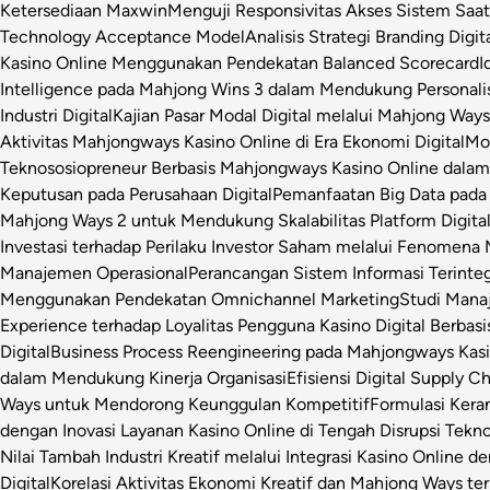
Ketersediaan Maxwin
Menguji Responsivitas Akses Sistem Saa
Technology Acceptance Model
Analisis Strategi Branding Dig
Kasino Online Menggunakan Pendekatan Balanced Scorecard
I
Intelligence pada Mahjong Wins 3 dalam Mendukung Personalis
Industri Digital
Kajian Pasar Modal Digital melalui Mahjong Ways 
Aktivitas Mahjongways Kasino Online di Era Ekonomi Digital
Mod
Teknososiopreneur Berbasis Mahjongways Kasino Online dalam
Keputusan pada Perusahaan Digital
Pemanfaatan Big Data pada 
Mahjong Ways 2 untuk Mendukung Skalabilitas Platform Digita
Investasi terhadap Perilaku Investor Saham melalui Fenomena
Manajemen Operasional
Perancangan Sistem Informasi Terinte
Menggunakan Pendekatan Omnichannel Marketing
Studi Manaj
Experience terhadap Loyalitas Pengguna Kasino Digital Berbasi
Digital
Business Process Reengineering pada Mahjongways Kasin
dalam Mendukung Kinerja Organisasi
Efisiensi Digital Supply 
Ways untuk Mendorong Keunggulan Kompetitif
Formulasi Ker
dengan Inovasi Layanan Kasino Online di Tengah Disrupsi Tekno
Nilai Tambah Industri Kreatif melalui Integrasi Kasino Online d
Digital
Korelasi Aktivitas Ekonomi Kreatif dan Mahjong Ways ter