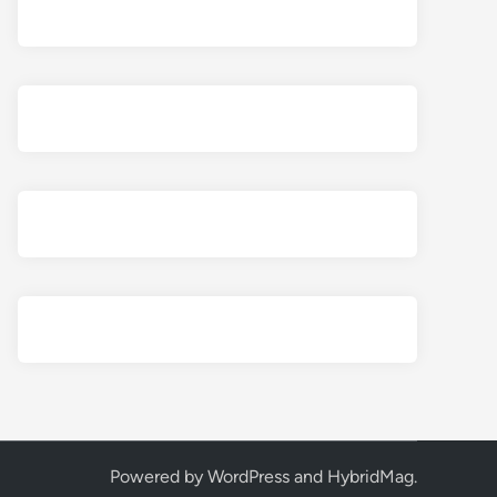
Powered by
WordPress
and
HybridMag
.