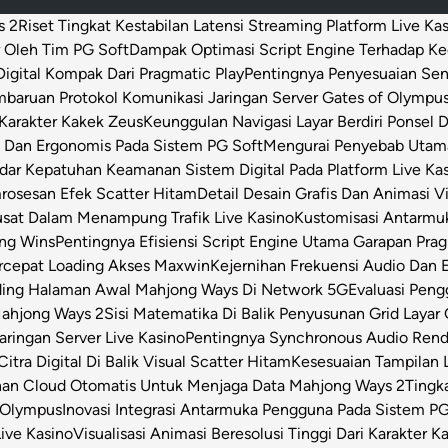
s 2
Riset Tingkat Kestabilan Latensi Streaming Platform Live Ka
 Oleh Tim PG Soft
Dampak Optimasi Script Engine Terhadap K
igital Kompak Dari Pragmatic Play
Pentingnya Penyesuaian Sen
baruan Protokol Komunikasi Jaringan Server Gates of Olympu
Karakter Kakek Zeus
Keunggulan Navigasi Layar Berdiri Ponsel
s Dan Ergonomis Pada Sistem PG Soft
Mengurai Penyebab Utama 
dar Kepatuhan Keamanan Sistem Digital Pada Platform Live Ka
osesan Efek Scatter Hitam
Detail Desain Grafis Dan Animasi V
usat Dalam Menampung Trafik Live Kasino
Kustomisasi Antarmu
ong Wins
Pentingnya Efisiensi Script Engine Utama Garapan Prag
rcepat Loading Akses Maxwin
Kejernihan Frekuensi Audio Dan 
ding Halaman Awal Mahjong Ways Di Network 5G
Evaluasi Pen
Mahjong Ways 2
Sisi Matematika Di Balik Penyusunan Grid Layar
ringan Server Live Kasino
Pentingnya Synchronous Audio Rende
itra Digital Di Balik Visual Scatter Hitam
Kesesuaian Tampilan L
an Cloud Otomatis Untuk Menjaga Data Mahjong Ways 2
Tingk
 Olympus
Inovasi Integrasi Antarmuka Pengguna Pada Sistem PG
Live Kasino
Visualisasi Animasi Beresolusi Tinggi Dari Karakter 