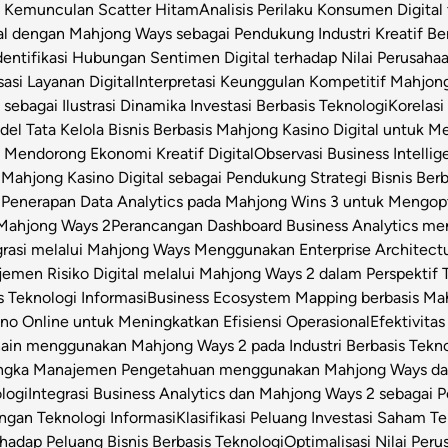
t Kemunculan Scatter Hitam
Analisis Perilaku Konsumen Digita
ital dengan Mahjong Ways sebagai Pendukung Industri Kreatif Be
dentifikasi Hubungan Sentimen Digital terhadap Nilai Perusahaa
asi Layanan Digital
Interpretasi Keunggulan Kompetitif Mahjon
sebagai Ilustrasi Dinamika Investasi Berbasis Teknologi
Korelas
el Tata Kelola Bisnis Berbasis Mahjong Kasino Digital untuk Me
 Mendorong Ekonomi Kreatif Digital
Observasi Business Intell
Mahjong Kasino Digital sebagai Pendukung Strategi Bisnis Berb
l
Penerapan Data Analytics pada Mahjong Wins 3 untuk Mengop
 Mahjong Ways 2
Perancangan Dashboard Business Analytics m
grasi melalui Mahjong Ways Menggunakan Enterprise Architect
emen Risiko Digital melalui Mahjong Ways 2 dalam Perspektif T
s Teknologi Informasi
Business Ecosystem Mapping berbasis Mahj
o Online untuk Meningkatkan Efisiensi Operasional
Efektivita
Chain menggunakan Mahjong Ways 2 pada Industri Berbasis Tekn
angka Manajemen Pengetahuan menggunakan Mahjong Ways dala
logi
Integrasi Business Analytics dan Mahjong Ways 2 sebagai
engan Teknologi Informasi
Klasifikasi Peluang Investasi Saham 
hadap Peluang Bisnis Berbasis Teknologi
Optimalisasi Nilai Per