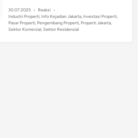
i
P
30.07.2025
•
Reaksi
•
n
o
Industri Properti
,
Info Kejadian Jakarta
,
Investasi Properti
,
e
s
Pasar Properti
,
Pengembang Properti
,
Properti Jakarta
,
r
t
Sektor Komersial
,
Sektor Residensial
j
e
a
d
P
i
n
o
s
i
t
i
f
I
n
d
u
s
t