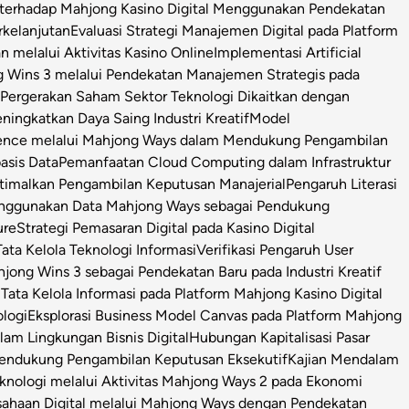
l terhadap Mahjong Kasino Digital Menggunakan Pendekatan
rkelanjutan
Evaluasi Strategi Manajemen Digital pada Platform
n melalui Aktivitas Kasino Online
Implementasi Artificial
g Wins 3 melalui Pendekatan Manajemen Strategis pada
i Pergerakan Saham Sektor Teknologi Dikaitkan dengan
ningkatkan Daya Saing Industri Kreatif
Model
igence melalui Mahjong Ways dalam Mendukung Pengambilan
asis Data
Pemanfaatan Cloud Computing dalam Infrastruktur
timalkan Pengambilan Keputusan Manajerial
Pengaruh Literasi
enggunakan Data Mahjong Ways sebagai Pendukung
ure
Strategi Pemasaran Digital pada Kasino Digital
ata Kelola Teknologi Informasi
Verifikasi Pengaruh User
ong Wins 3 sebagai Pendekatan Baru pada Industri Kreatif
s Tata Kelola Informasi pada Platform Mahjong Kasino Digital
ologi
Eksplorasi Business Model Canvas pada Platform Mahjong
m Lingkungan Bisnis Digital
Hubungan Kapitalisasi Pasar
 Pendukung Pengambilan Keputusan Eksekutif
Kajian Mendalam
Teknologi melalui Aktivitas Mahjong Ways 2 pada Ekonomi
usahaan Digital melalui Mahjong Ways dengan Pendekatan