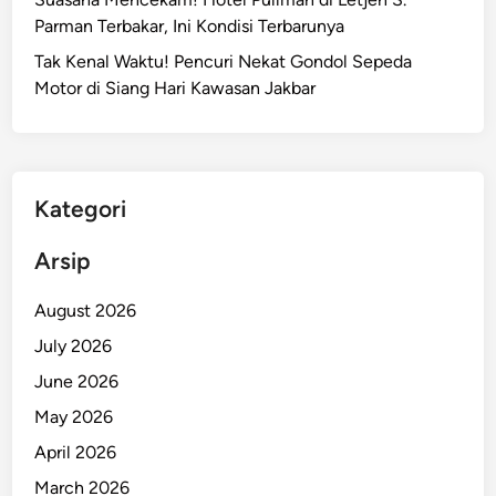
k
Parman Terbakar, Ini Kondisi Terbarunya
a
Tak Kenal Waktu! Pencuri Nekat Gondol Sepeda
r
Motor di Siang Hari Kawasan Jakbar
t
a
U
t
a
Kategori
r
a
Arsip
D
i
August 2026
b
July 2026
a
June 2026
n
t
May 2026
u
April 2026
P
March 2026
o