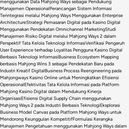
menggunakan Data Mahjong Ways sebagai Pendukung
Manajemen Operasional
Perancangan Sistem Informasi
Terintegrasi melalui Mahjong Ways Menggunakan Enterprise
Architecture
Strategi Pemasaran Digital pada Kasino Digital
Menggunakan Pendekatan Omnichannel Marketing
Studi
Manajemen Risiko Digital melalui Mahjong Ways 2 dalam
Perspektif Tata Kelola Teknologi Informasi
Verifikasi Pengaruh
User Experience terhadap Loyalitas Pengguna Kasino Digital
Berbasis Teknologi Informasi
Business Ecosystem Mapping
berbasis Mahjong Wins 3 sebagai Pendekatan Baru pada
Industri Kreatif Digital
Business Process Reengineering pada
Mahjongways Kasino Online untuk Meningkatkan Efisiensi
Operasional
Efektivitas Tata Kelola Informasi pada Platform
Mahjong Kasino Digital dalam Mendukung Kinerja
Organisasi
Efisiensi Digital Supply Chain menggunakan
Mahjong Ways 2 pada Industri Berbasis Teknologi
Eksplorasi
Business Model Canvas pada Platform Mahjong Ways untuk
Mendorong Keunggulan Kompetitif
Formulasi Kerangka
Manajemen Pengetahuan menggunakan Mahjong Ways dalam