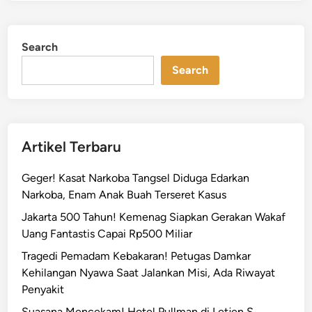
y
e
i
d
n
i
Search
n
t
a
Search
s
K
e
b
Artikel Terbaru
a
k
Geger! Kasat Narkoba Tangsel Diduga Edarkan
a
Narkoba, Enam Anak Buah Terseret Kasus
r
Jakarta 500 Tahun! Kemenag Siapkan Gerakan Wakaf
a
Uang Fantastis Capai Rp500 Miliar
n
d
Tragedi Pemadam Kebakaran! Petugas Damkar
i
Kehilangan Nyawa Saat Jalankan Misi, Ada Riwayat
J
Penyakit
a
Suasana Mencekam! Hotel Pullman di Letjen S.