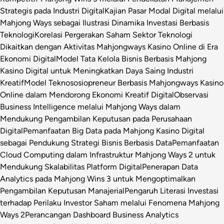
Strategis pada Industri Digital
Kajian Pasar Modal Digital melalui
Mahjong Ways sebagai Ilustrasi Dinamika Investasi Berbasis
Teknologi
Korelasi Pergerakan Saham Sektor Teknologi
Dikaitkan dengan Aktivitas Mahjongways Kasino Online di Era
Ekonomi Digital
Model Tata Kelola Bisnis Berbasis Mahjong
Kasino Digital untuk Meningkatkan Daya Saing Industri
Kreatif
Model Teknososiopreneur Berbasis Mahjongways Kasino
Online dalam Mendorong Ekonomi Kreatif Digital
Observasi
Business Intelligence melalui Mahjong Ways dalam
Mendukung Pengambilan Keputusan pada Perusahaan
Digital
Pemanfaatan Big Data pada Mahjong Kasino Digital
sebagai Pendukung Strategi Bisnis Berbasis Data
Pemanfaatan
Cloud Computing dalam Infrastruktur Mahjong Ways 2 untuk
Mendukung Skalabilitas Platform Digital
Penerapan Data
Analytics pada Mahjong Wins 3 untuk Mengoptimalkan
Pengambilan Keputusan Manajerial
Pengaruh Literasi Investasi
terhadap Perilaku Investor Saham melalui Fenomena Mahjong
Ways 2
Perancangan Dashboard Business Analytics