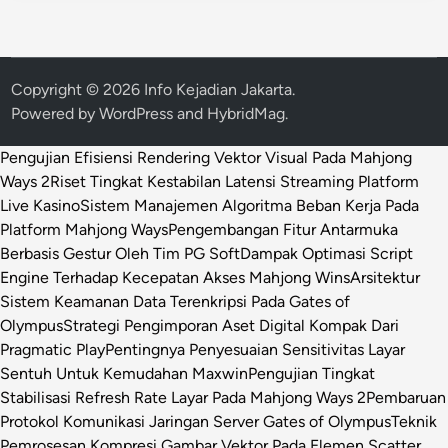
Copyright © 2026
Info Kejadian Jakarta
.
Powered by
WordPress
and
HybridMag
.
Pengujian Efisiensi Rendering Vektor Visual Pada Mahjong
Ways 2
Riset Tingkat Kestabilan Latensi Streaming Platform
Live Kasino
Sistem Manajemen Algoritma Beban Kerja Pada
Platform Mahjong Ways
Pengembangan Fitur Antarmuka
Berbasis Gestur Oleh Tim PG Soft
Dampak Optimasi Script
Engine Terhadap Kecepatan Akses Mahjong Wins
Arsitektur
Sistem Keamanan Data Terenkripsi Pada Gates of
Olympus
Strategi Pengimporan Aset Digital Kompak Dari
Pragmatic Play
Pentingnya Penyesuaian Sensitivitas Layar
Sentuh Untuk Kemudahan Maxwin
Pengujian Tingkat
Stabilisasi Refresh Rate Layar Pada Mahjong Ways 2
Pembaruan
Protokol Komunikasi Jaringan Server Gates of Olympus
Teknik
Pemrosesan Kompresi Gambar Vektor Pada Elemen Scatter