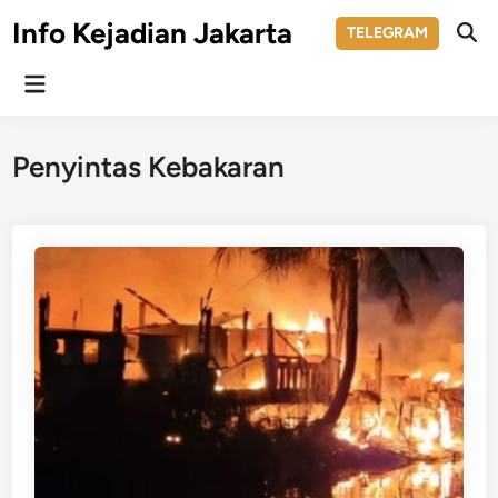
Skip
Info Kejadian Jakarta
TELEGRAM
to
Ope
Sear
content
Main
Menu
Penyintas Kebakaran