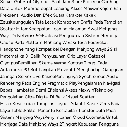
Server Gates of Olympus Saat Jam Sibuk
Prosedur Caching
Data Untuk Mempercepat Loading Akses Maxwin
Kejernihan
Frekuensi Audio Dan Efek Suara Karakter Kakek
Zeus
Keunggulan Tata Letak Komponen Grafis Pada Tampilan
Scatter Hitam
Kecepatan Loading Halaman Awal Mahjong
Ways Di Network 5G
Evaluasi Penggunaan Sistem Memory
Cache Pada Platform Mahjong Wins
Kriteria Perangkat
Handphone Yang Kompatibel Dengan Mahjong Ways 2
Sisi
Matematika Di Balik Penyusunan Grid Layar Gates of
Olympus
Pemilihan Skema Warna Kontras Tinggi Pada
Antarmuka PG Soft
Langkah Preventif Menghadapi Gangguan
Jaringan Server Live Kasino
Pentingnya Synchronous Audio
Rendering Pada Engine Pragmatic Play
Pengalaman Navigasi
Bebas Hambatan Demi Efisiensi Akses Maxwin
Teknologi
Pengolahan Citra Digital Di Balik Visual Scatter
Hitam
Kesesuaian Tampilan Layout Adaptif Kakek Zeus Pada
Layar Tablet
Faktor Penentu Kestabilan Transfer Data Pada
Sistem Mahjong Ways
Penyimpanan Cloud Otomatis Untuk
Menjaga Data Mahjong Ways 2
Tingkat Kepuasan Pengguna