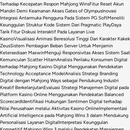
Terhadap Kecepatan Respon Mahjong Wins
Fitur Reset Akun
Mandiri Demi Keamanan Akses Gates of Olympus
Inovasi
Integrasi Antarmuka Pengguna Pada Sistem PG Soft
Meneliti
Keunggulan Struktur Kode Sistem Dari Pragmatic Play
Daya
Tarik Fitur Diskusi Interaktif Pada Layanan Live
Kasino
Visualisasi Animasi Beresolusi Tinggi Dari Karakter Kakek
Zeus
Sistem Pembagian Beban Server Untuk Menjamin
Ketersediaan Maxwin
Menguji Responsivitas Akses Sistem Saat
Kemunculan Scatter Hitam
Analisis Perilaku Konsumen Digital
terhadap Mahjong Kasino Digital Menggunakan Pendekatan
Technology Acceptance Model
Analisis Strategi Branding
Digital dengan Mahjong Ways sebagai Pendukung Industri
Kreatif Berkelanjutan
Evaluasi Strategi Manajemen Digital pada
Platform Kasino Online Menggunakan Pendekatan Balanced
Scorecard
Identifikasi Hubungan Sentimen Digital terhadap
Nilai Perusahaan melalui Aktivitas Kasino Online
Implementasi
Artificial Intelligence pada Mahjong Wins 3 dalam Mendukung
Personalisasi Layanan Digital
Interpretasi Keunggulan
Kompetitif Mahjong Wins 3 melalui Pendekatan Manajemen