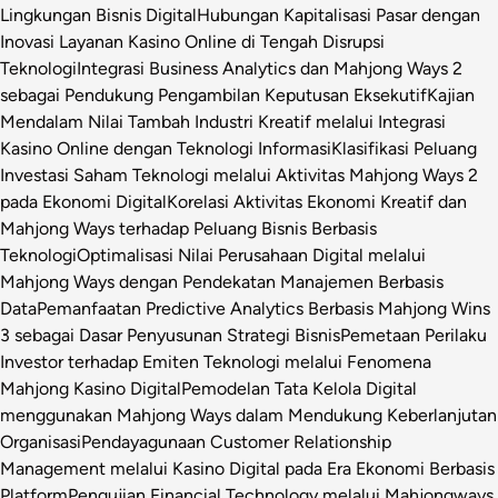
Lingkungan Bisnis Digital
Hubungan Kapitalisasi Pasar dengan
Inovasi Layanan Kasino Online di Tengah Disrupsi
Teknologi
Integrasi Business Analytics dan Mahjong Ways 2
sebagai Pendukung Pengambilan Keputusan Eksekutif
Kajian
Mendalam Nilai Tambah Industri Kreatif melalui Integrasi
Kasino Online dengan Teknologi Informasi
Klasifikasi Peluang
Investasi Saham Teknologi melalui Aktivitas Mahjong Ways 2
pada Ekonomi Digital
Korelasi Aktivitas Ekonomi Kreatif dan
Mahjong Ways terhadap Peluang Bisnis Berbasis
Teknologi
Optimalisasi Nilai Perusahaan Digital melalui
Mahjong Ways dengan Pendekatan Manajemen Berbasis
Data
Pemanfaatan Predictive Analytics Berbasis Mahjong Wins
3 sebagai Dasar Penyusunan Strategi Bisnis
Pemetaan Perilaku
Investor terhadap Emiten Teknologi melalui Fenomena
Mahjong Kasino Digital
Pemodelan Tata Kelola Digital
menggunakan Mahjong Ways dalam Mendukung Keberlanjutan
Organisasi
Pendayagunaan Customer Relationship
Management melalui Kasino Digital pada Era Ekonomi Berbasis
Platform
Pengujian Financial Technology melalui Mahjongways