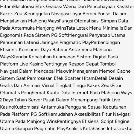
Hitam
Eksplorasi Efek Gradasi Warna Dan Pencahayaan Karakter
Kakek Zeus
Keunggulan Navigasi Layar Berdiri Ponsel Dalam
Menjalankan Mahjong Ways
Fungsi Otomatisasi Simpan Data
Pada Antarmuka Mahjong Wins
Tata Letak Menu Minimalis Dan
Ergonomis Pada Sistem PG Soft
Mengurai Penyebab Utama
Penurunan Latensi Jaringan Pragmatic Play
Perbandingan
Efisiensi Konsumsi Daya Baterai Antar Versi Mahjong
Ways
Standar Kepatuhan Keamanan Sistem Digital Pada
Platform Live Kasino
Pentingnya Respon Cepat Tombol
Navigasi Dalam Mencapai Maxwin
Manajemen Memori Cache
Sistem Saat Pemrosesan Efek Scatter Hitam
Detail Desain
Grafis Dan Animasi Visual Tingkat Tinggi Kakek Zeus
Fitur
Otomatis Penghemat Kuota Data Internet Pada Mahjong Ways
2
Daya Tahan Server Pusat Dalam Menampung Trafik Live
Kasino
Kustomisasi Antarmuka Pengguna Sesuai Kebutuhan
Pada Platform PG Soft
Kemudahan Aksesibilitas Fitur Navigasi
Utama Pada Mahjong Wins
Pentingnya Efisiensi Script Engine
Utama Garapan Pragmatic Play
Analisis Ketahanan Infrastruktur