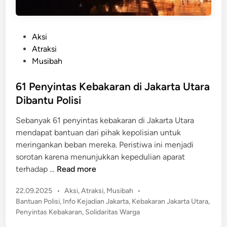
P
Aksi
o
Atraksi
s
Musibah
t
e
61 Penyintas Kebakaran di Jakarta Utara
d
Dibantu Polisi
i
Sebanyak 61 penyintas kebakaran di Jakarta Utara
n
mendapat bantuan dari pihak kepolisian untuk
meringankan beban mereka. Peristiwa ini menjadi
sorotan karena menunjukkan kepedulian aparat
6
terhadap …
Read more
1
P
22.09.2025
•
Aksi
,
Atraksi
,
Musibah
•
P
o
Bantuan Polisi
,
Info Kejadian Jakarta
,
Kebakaran Jakarta Utara
,
e
s
Penyintas Kebakaran
,
Solidaritas Warga
n
t