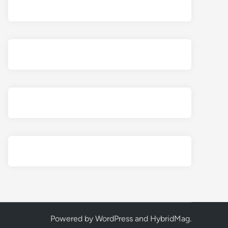
Powered by
WordPress
and
HybridMag
.