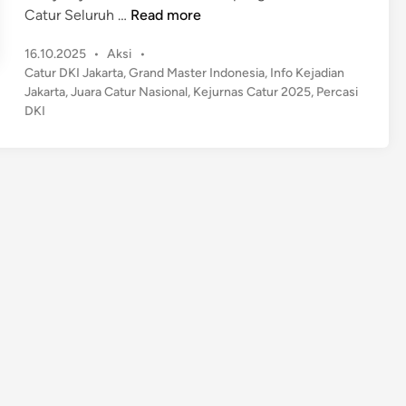
D
Catur Seluruh …
Read more
K
P
16.10.2025
•
Aksi
•
I
o
Catur DKI Jakarta
,
Grand Master Indonesia
,
Info Kejadian
J
s
Jakarta
,
Juara Catur Nasional
,
Kejurnas Catur 2025
,
Percasi
a
t
DKI
k
e
a
d
r
i
n
t
a
T
a
r
g
e
t
J
u
a