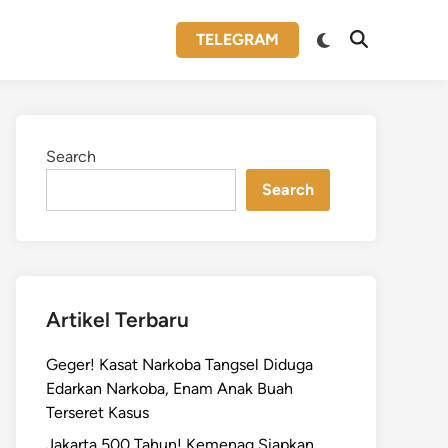
Switch
TELEGRAM
Open
to
Search
dark
mode
Search
Search
Artikel Terbaru
Geger! Kasat Narkoba Tangsel Diduga
Edarkan Narkoba, Enam Anak Buah
Terseret Kasus
Jakarta 500 Tahun! Kemenag Siapkan