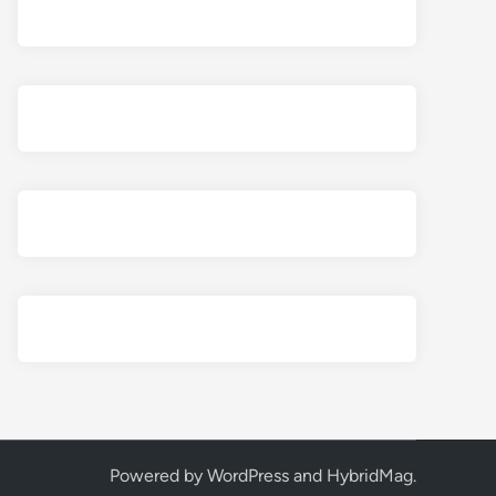
Powered by
WordPress
and
HybridMag
.