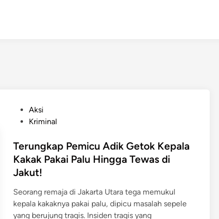
P
Aksi
o
Kriminal
s
t
Terungkap Pemicu Adik Getok Kepala
e
Kakak Pakai Palu Hingga Tewas di
d
Jakut!
i
n
Seorang remaja di Jakarta Utara tega memukul
kepala kakaknya pakai palu, dipicu masalah sepele
yang berujung tragis. Insiden tragis yang