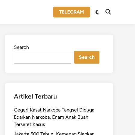
Switch
TELEGRAM
Open
to
Search
dark
mode
Search
Search
Artikel Terbaru
Geger! Kasat Narkoba Tangsel Diduga
Edarkan Narkoba, Enam Anak Buah
Terseret Kasus
Jakarta 500 Tahun! Kemenag Siapkan