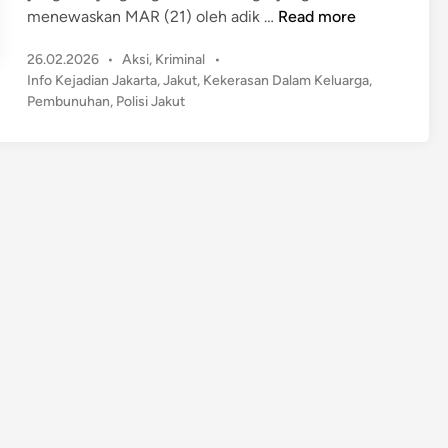
T
menewaskan MAR (21) oleh adik …
Read more
e
P
26.02.2026
•
Aksi
,
Kriminal
•
r
o
Info Kejadian Jakarta
,
Jakut
,
Kekerasan Dalam Keluarga
,
u
s
Pembunuhan
,
Polisi Jakut
n
t
g
e
k
d
a
i
n
p
P
e
m
i
c
u
A
d
i
k