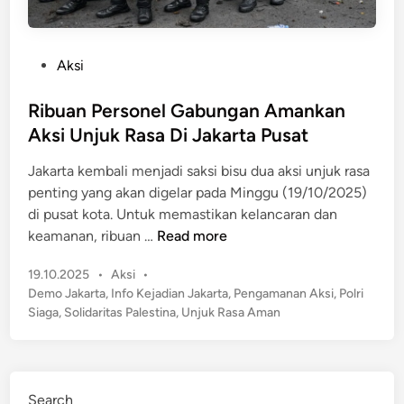
P
Aksi
o
s
Ribuan Personel Gabungan Amankan
t
Aksi Unjuk Rasa Di Jakarta Pusat
e
Jakarta kembali menjadi saksi bisu dua aksi unjuk rasa
d
penting yang akan digelar pada Minggu (19/10/2025)
i
di pusat kota. Untuk memastikan kelancaran dan
n
R
keamanan, ribuan …
Read more
i
P
19.10.2025
•
Aksi
•
b
o
Demo Jakarta
,
Info Kejadian Jakarta
,
Pengamanan Aksi
,
Polri
u
s
Siaga
,
Solidaritas Palestina
,
Unjuk Rasa Aman
a
t
n
e
P
d
e
i
Search