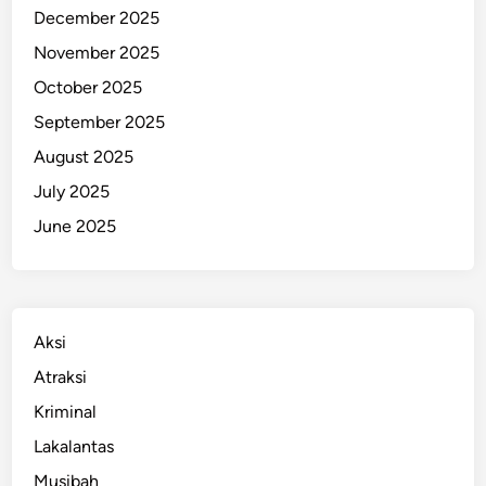
December 2025
k
a
November 2025
r
October 2025
t
September 2025
a
P
August 2025
u
July 2025
s
June 2025
a
t
Aksi
Atraksi
Kriminal
Lakalantas
Musibah