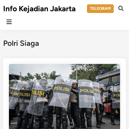
Skip
Info Kejadian Jakarta
TELEGRAM
to
Ope
Sear
content
Main
Menu
Polri Siaga