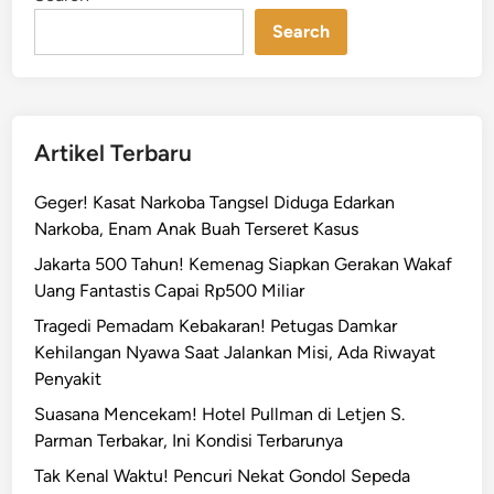
n
r
s
Search
o
n
e
l
Artikel Terbaru
G
a
Geger! Kasat Narkoba Tangsel Diduga Edarkan
b
Narkoba, Enam Anak Buah Terseret Kasus
u
Jakarta 500 Tahun! Kemenag Siapkan Gerakan Wakaf
n
Uang Fantastis Capai Rp500 Miliar
g
a
Tragedi Pemadam Kebakaran! Petugas Damkar
n
Kehilangan Nyawa Saat Jalankan Misi, Ada Riwayat
A
Penyakit
m
Suasana Mencekam! Hotel Pullman di Letjen S.
a
Parman Terbakar, Ini Kondisi Terbarunya
n
Tak Kenal Waktu! Pencuri Nekat Gondol Sepeda
k