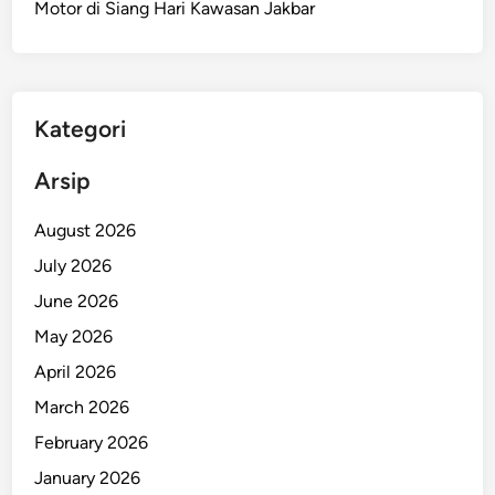
Motor di Siang Hari Kawasan Jakbar
a
n
A
k
s
Kategori
i
U
Arsip
n
j
August 2026
u
July 2026
k
June 2026
R
a
May 2026
s
April 2026
a
March 2026
D
i
February 2026
J
January 2026
a